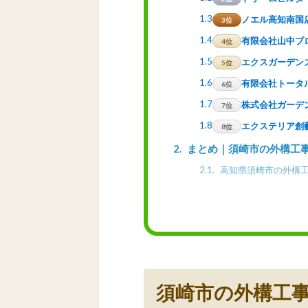
1.3
ノエル高知南国
3位
1.4
有限会社山中ブ
4位
1.5
エクスガーデン
5位
1.6
有限会社トータ
6位
1.7
株式会社ガーデ
7位
1.8
エクステリア創
8位
2
まとめ｜須崎市の外構工
2.1
高知県須崎市の外構工
須崎市の外構工