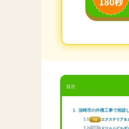
目次
1
須崎市の外構工事で相談
1.1
エクステリア＆
1位
1.2
ドリームビルダ
2位