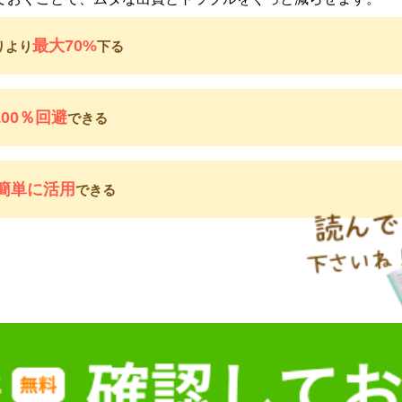
最大70%
りより
下る
100％回避
できる
簡単に活用
できる