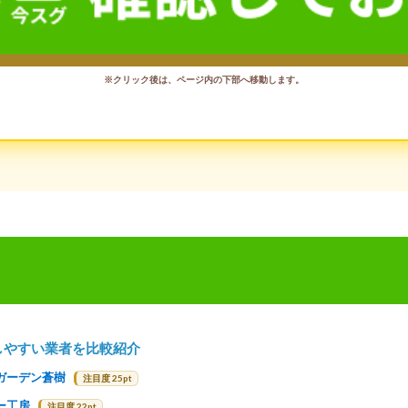
※クリック後は、ページ内の下部へ移動します。
しやすい業者を比較紹介
ガーデン蒼樹
注目度 25pt
ー工房
注目度 22pt