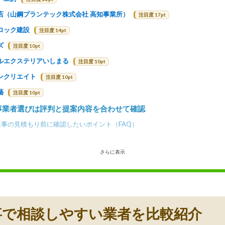
店（山鋼プランテック株式会社 高知事業所）
注目度 17pt
ロック建設
注目度 14pt
ズ
注目度 10pt
ルエクステリアいしまる
注目度 10pt
ンクリエイト
注目度 10pt
藝
注目度 10pt
事業者選びは評判と提案内容を合わせて確認
事の見積もり前に確認したいポイント（FAQ）
さらに表示
事で相談しやすい業者を比較紹介