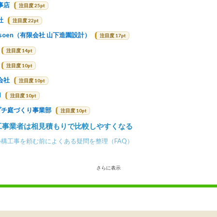
事店
注目度 25pt
社
注目度 22pt
ign soen（有限会社 山下造園設計）
注目度 17pt
注目度 14pt
注目度 10pt
会社
注目度 10pt
N
注目度 10pt
ンプチ庭づくり事業部
注目度 10pt
工事業者は相見積もりで比較しやすくなる
構工事を頼む前によくある疑問を整理（FAQ）
さらに表示