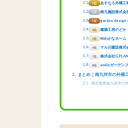
1.1
あすなろ外構工
1位
1.2
南九施設株式会
2位
1.3
garden des
3位
1.4
建築工房のどか
4位
1.5
㈲わかなホーム
5位
1.6
マル川建設株式
6位
1.7
株式会社G.PLA
7位
1.8
smileガーデ
8位
2
まとめ｜南九州市の外構
2.1
鹿児島県南九州市で外