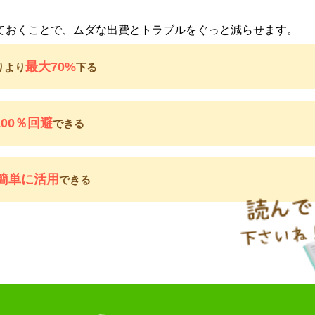
ておくことで、ムダな出費とトラブルをぐっと減らせます。
最大70%
りより
下る
100％回避
できる
簡単に活用
できる