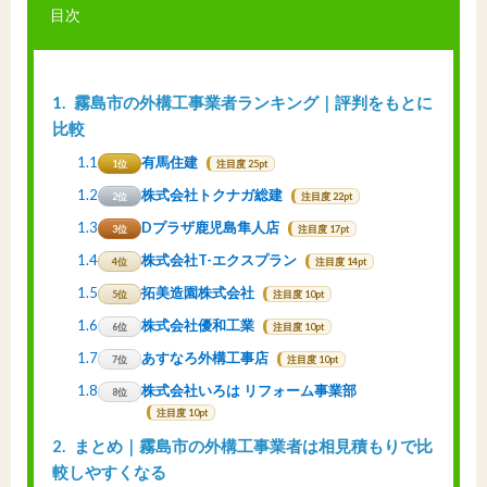
目次
1
霧島市の外構工事業者ランキング｜評判をもとに
比較
1.1
有馬住建
1位
注目度 25pt
1.2
株式会社トクナガ総建
2位
注目度 22pt
1.3
Dプラザ鹿児島隼人店
3位
注目度 17pt
1.4
株式会社T-エクスプラン
4位
注目度 14pt
1.5
拓美造園株式会社
5位
注目度 10pt
1.6
株式会社優和工業
6位
注目度 10pt
1.7
あすなろ外構工事店
7位
注目度 10pt
1.8
株式会社いろは リフォーム事業部
8位
注目度 10pt
2
まとめ｜霧島市の外構工事業者は相見積もりで比
較しやすくなる