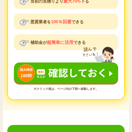
最大70%
当初の見積りより
下る
100％回避
悪質業者を
できる
超簡単に活用
補助金が
できる
※クリック後は、ページ内の下部へ移動します。