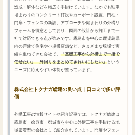
造成・解体などを幅広く手掛けています。なかでも駐車
場まわりのコンクリート打設やカーポート設置、門柱・
門扉・フェンスの新設、アプローチや庭まわりの外構リ
フォームを得意としており、図面の設計から施工まで一
社で対応できる点が強みです。霧島市を中心に鹿児島県
内の戸建て住宅や小規模店舗など、さまざまな現場で実
績を重ねてきた会社で、
「基礎工事から外構まで一括で
任せたい」「外回りをまとめてきれいにしたい」
という
ニーズに応えやすい体制が整っています。
株式会社トクナガ総建の良い点｜口コミで多い評
価
外構工事の情報サイトや紹介記事では、トクナガ総建は
霧島市・姶良市・都城市を中心に外構工事を手掛ける地
域密着型の会社として紹介されています。門扉やフェン