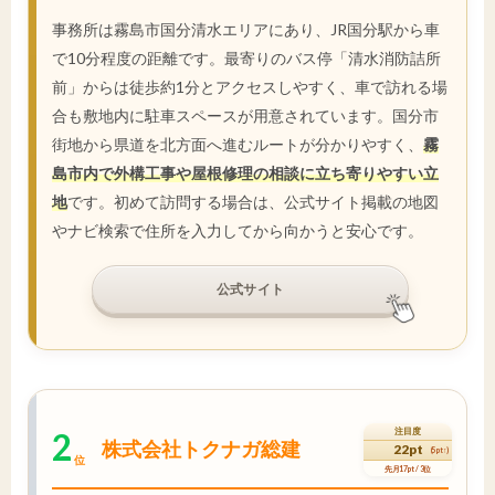
事務所は霧島市国分清水エリアにあり、JR国分駅から車
で10分程度の距離です。最寄りのバス停「清水消防詰所
前」からは徒歩約1分とアクセスしやすく、車で訪れる場
合も敷地内に駐車スペースが用意されています。国分市
街地から県道を北方面へ進むルートが分かりやすく、
霧
島市内で外構工事や屋根修理の相談に立ち寄りやすい立
地
です。初めて訪問する場合は、公式サイト掲載の地図
やナビ検索で住所を入力してから向かうと安心です。
公式サイト
2
注目度
株式会社トクナガ総建
22pt
(5pt↑)
位
先月17pt / 3位