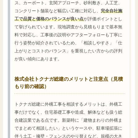
ス、カーポート、玄関アプローチ、砂利敷き、人工芝、
コンクリート舗装など幅広い工種に対応し、
完全自社施
工で品質と価格のバランスが良い点
が評価ポイントとし
て挙げられています。現地調査から見積もりまで基本無
料で対応し、工事後の説明やアフターフォローも丁寧に
行う姿勢が紹介されているため、「相談しやすさ」「仕
上がりとコストのバランス」を重視したい方からの評判
が良い傾向にあります。
株式会社トクナガ総建のメリットと注意点（見積
もり前の確認）
トクナガ総建に外構工事を相談するメリットは、外構工
事だけでなく、住宅基礎工事や造成、解体なども扱う総
合建設業である点です。新築時に「建物まわりの外構ま
でまとめて相談したい」というケースや、駐車場拡張に
伴う土工・擁壁・フェンスのやり替えなど、規模の大き