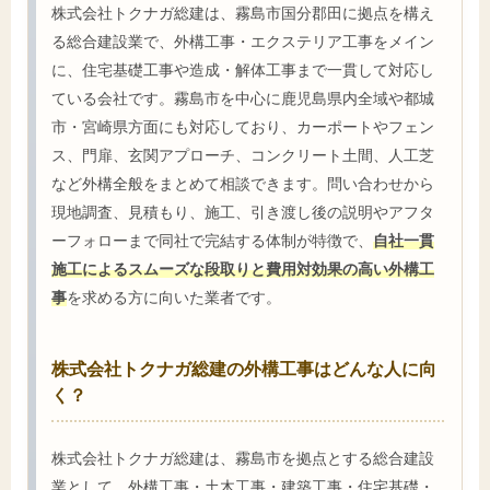
株式会社トクナガ総建は、霧島市国分郡田に拠点を構え
る総合建設業で、外構工事・エクステリア工事をメイン
に、住宅基礎工事や造成・解体工事まで一貫して対応し
ている会社です。霧島市を中心に鹿児島県内全域や都城
市・宮崎県方面にも対応しており、カーポートやフェン
ス、門扉、玄関アプローチ、コンクリート土間、人工芝
など外構全般をまとめて相談できます。問い合わせから
現地調査、見積もり、施工、引き渡し後の説明やアフタ
ーフォローまで同社で完結する体制が特徴で、
自社一貫
施工によるスムーズな段取りと費用対効果の高い外構工
事
を求める方に向いた業者です。
株式会社トクナガ総建の外構工事はどんな人に向
く？
株式会社トクナガ総建は、霧島市を拠点とする総合建設
業として、外構工事・土木工事・建築工事・住宅基礎・