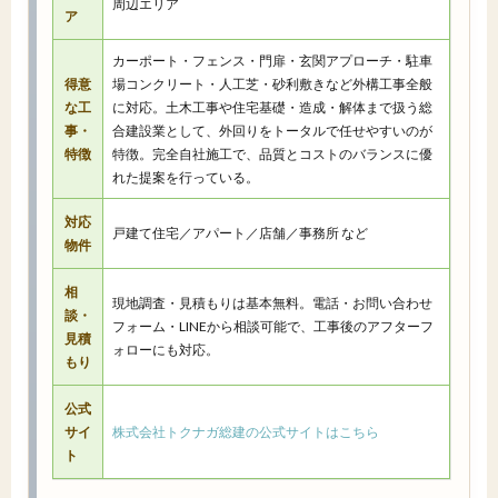
周辺エリア
ア
カーポート・フェンス・門扉・玄関アプローチ・駐車
得意
場コンクリート・人工芝・砂利敷きなど外構工事全般
な工
に対応。土木工事や住宅基礎・造成・解体まで扱う総
事・
合建設業として、外回りをトータルで任せやすいのが
特徴
特徴。完全自社施工で、品質とコストのバランスに優
れた提案を行っている。
対応
戸建て住宅／アパート／店舗／事務所 など
物件
相
現地調査・見積もりは基本無料。電話・お問い合わせ
談・
フォーム・LINEから相談可能で、工事後のアフターフ
見積
ォローにも対応。
もり
公式
サイ
株式会社トクナガ総建の公式サイトはこちら
ト