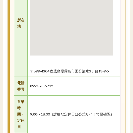
所在
地
〒899-4304 鹿児島県霧島市国分清水3丁目13-9-5
電話
0995-73-5712
番号
営業
時
間・
9:00〜18:00（詳細な定休日は公式サイトで要確認）
定休
日