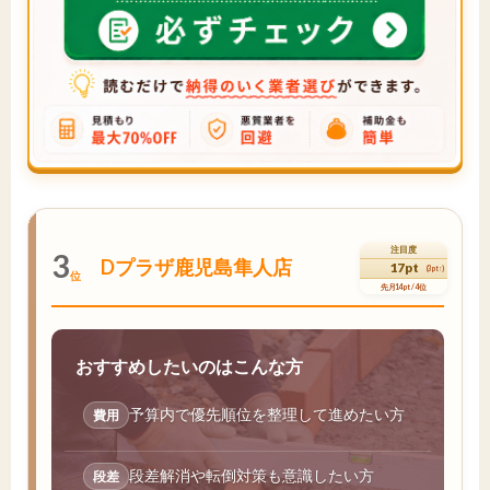
注目度
3
Dプラザ鹿児島隼人店
17pt
(3pt↑)
位
先月14pt / 4位
おすすめしたいのはこんな方
予算内で優先順位を整理して進めたい方
費用
段差解消や転倒対策も意識したい方
段差