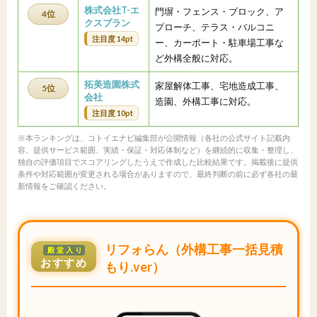
株式会社T-エ
門塀・フェンス・ブロック、ア
4位
クスプラン
プローチ、テラス・バルコニ
注目度 14pt
ー、カーポート・駐車場工事な
ど外構全般に対応。
拓美造園株式
家屋解体工事、宅地造成工事、
5位
会社
造園、外構工事に対応。
注目度 10pt
※本ランキングは、コトイエナビ編集部が公開情報（各社の公式サイト記載内
容、提供サービス範囲、実績・保証・対応体制など）を継続的に収集・整理し、
独自の評価項目でスコアリングしたうえで作成した比較結果です。掲載後に提供
条件や対応範囲が変更される場合がありますので、最終判断の前に必ず各社の最
新情報をご確認ください。
リフォらん（外構工事一括見積
殿堂入り
おすすめ
もり.ver）