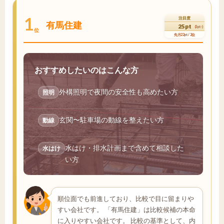
1
注目度
有馬住建
25pt
(3pt↑)
位
先月22pt / 2位
おすすめしたいのはこんな方
外構照明で夜間の安全性も高めたい方
照明
玄関〜駐車場の動線を整えたい方
動線
水はけ・排水計画まで含めて相談した
水はけ
い方
順位面でも前進しており、比較で目に留まりや
すい会社です。 「有馬住建」は比較候補の本命
に入りやすい会社です。 比較の基準として、内