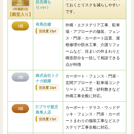
括見積も
ておくとリスクを減らしやすい
り.ver）
3年連続1位
です。
【殿堂入り】
有馬住建
外構・エクステリア工事、駐車
1位
注目度 25pt
場・アプローチの舗装、フェン
ス・門扉・カーポート設置、屋
根修理や防水工事、介護リフォ
ームなど、住まいの外まわりと
構造部分を一括して相談できる
点が特徴
株式会社トク
カーポート・フェンス・門扉・
2位
ナガ総建
玄関アプローチ・駐車場コンク
注目度 22pt
リート・人工芝・砂利敷きなど
外構工事全般に対応。
Dプラザ鹿児
カーポート・テラス・ウッドデ
3位
島隼人店
ッキ・フェンス・門扉・カーポ
注目度 17pt
ートまわりの舗装工事などエク
ステリア工事全般に対応。