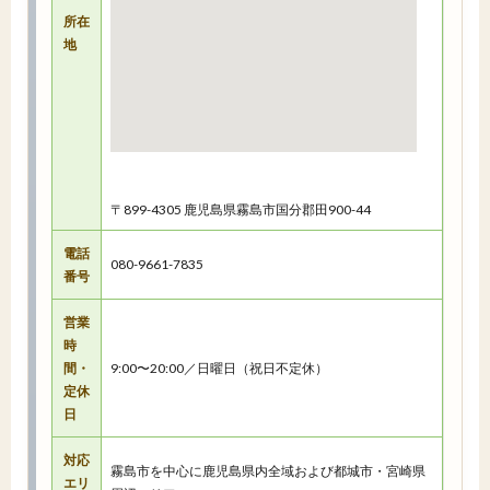
所在
地
〒899-4305 鹿児島県霧島市国分郡田900-44
電話
080-9661-7835
番号
営業
時
間・
9:00〜20:00／日曜日（祝日不定休）
定休
日
対応
霧島市を中心に鹿児島県内全域および都城市・宮崎県
エリ