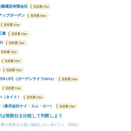
’s 公隆建設有限会社
注目度 29pt
アップガーデン
注目度 24pt
注目度 22pt
工業
注目度 10pt
ft
注目度 10pt
注目度 10pt
注目度 10pt
U
注目度 10pt
EN LIFE（ガーデンライフmito）
注目度 10pt
注目度 10pt
ht（ネイト）
注目度 10pt
ン（株式会社ケイ・エム・エー）
注目度 10pt
事は複数社を比較して判断しよう
事の見積もり前に確認したいポイント（FAQ）