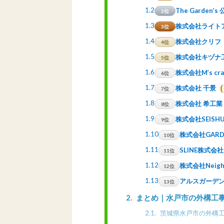
1.2
The Garden
2位
1.3
株式会社ライト
3位
1.4
株式会社クリフ
4位
1.5
株式会社キヅナ
5位
1.6
株式会社M’s cra
6位
1.7
株式会社 千景
7位
1.8
株式会社 希工業
8位
1.9
株式会社SEISH
9位
1.10
株式会社GARD
10位
1.11
SLINE株式会社
11位
1.12
株式会社Neig
12位
1.13
アルスガーデ
13位
2
まとめ｜水戸市の外構工
2.1
茨城県水戸市の外構工