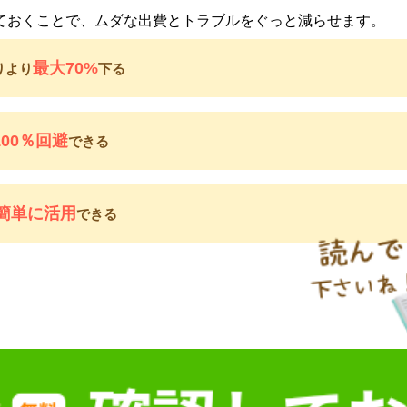
ておくことで、ムダな出費とトラブルをぐっと減らせます。
最大70%
りより
下る
100％回避
できる
簡単に活用
できる