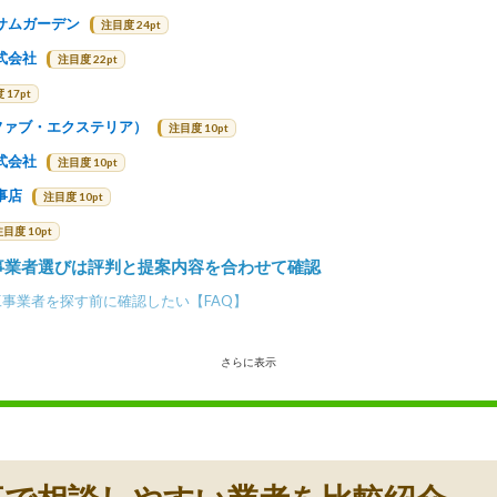
サムガーデン
注目度 24pt
式会社
注目度 22pt
 17pt
or（ファブ・エクステリア）
注目度 10pt
式会社
注目度 10pt
事店
注目度 10pt
注目度 10pt
事業者選びは評判と提案内容を合わせて確認
事業者を探す前に確認したい【FAQ】
さらに表示