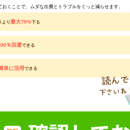
ておくことで、ムダな出費とトラブルをぐっと減らせます。
最大70%
りより
下る
100％回避
できる
簡単に活用
できる