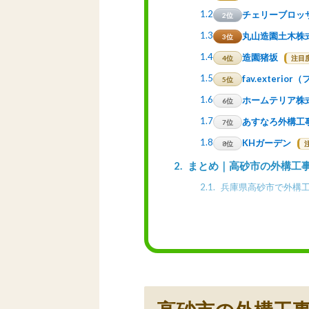
1.2
チェリーブロッ
2位
1.3
丸山造園土木株
3位
1.4
造園猪坂
4位
注目度
1.5
fav.exteri
5位
1.6
ホームテリア株
6位
1.7
あすなろ外構工
7位
1.8
KHガーデン
8位
2
まとめ｜高砂市の外構工
2.1
兵庫県高砂市で外構工