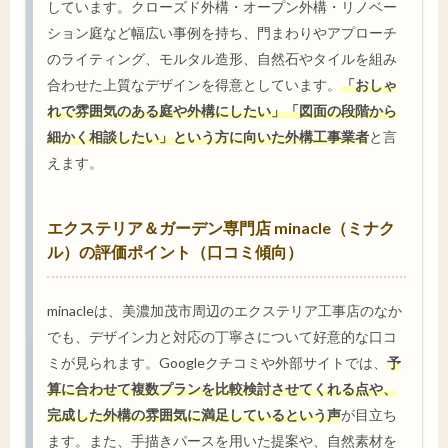
しています。クローズド外構・オープン外構・リノベー
ション庭など幅広い事例を持ち、門まわりやアプローチ
のライティング、モルタル造形、自然石やタイルを組み
合わせた上質なデザインを得意としています。
「おしゃ
れで雰囲気のある庭や外構にしたい」「図面の段階から
細かく相談したい」という方に向いた外構工事業者
と言
えます。
エクステリア＆ガーデン専門店 minacle（ミナク
ル）の評価ポイント（口コミ傾向）
minacleは、美濃加茂市周辺のエクステリア工事店のなか
でも、デザイン力と対応の丁寧さについて好意的な口コ
ミが見られます。Googleクチコミや外部サイトでは、
予
算に合わせて複数プランを比較検討させてくれる点や、
完成した外構の雰囲気に満足しているという声
が目立ち
ます。また、手描きパースを用いた提案や、自然素材を