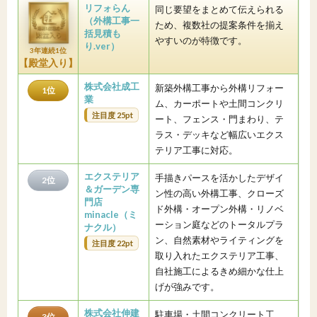
リフォらん
同じ要望をまとめて伝えられる
（外構工事一
ため、複数社の提案条件を揃え
括見積も
やすいのが特徴です。
り.ver）
3年連続1位
【殿堂入り】
株式会社成工
新築外構工事から外構リフォー
1位
業
ム、カーポートや土間コンクリ
注目度 25pt
ート、フェンス・門まわり、テ
ラス・デッキなど幅広いエクス
テリア工事に対応。
エクステリア
手描きパースを活かしたデザイ
2位
＆ガーデン専
ン性の高い外構工事、クローズ
門店
ド外構・オープン外構・リノベ
minacle（ミ
ーション庭などのトータルプラ
ナクル）
ン、自然素材やライティングを
注目度 22pt
取り入れたエクステリア工事、
自社施工によるきめ細かな仕上
げが強みです。
株式会社伸建
駐車場・土間コンクリート工
3位