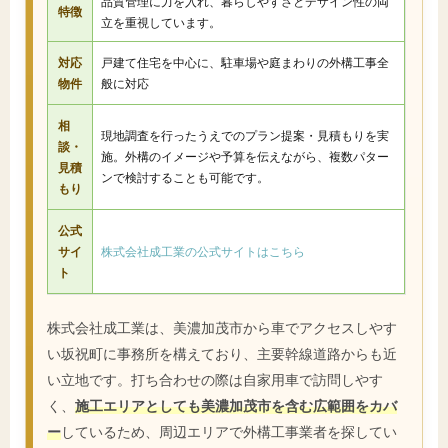
品質管理に力を入れ、暮らしやすさとデザイン性の両
特徴
立を重視しています。
対応
戸建て住宅を中心に、駐車場や庭まわりの外構工事全
物件
般に対応
相
現地調査を行ったうえでのプラン提案・見積もりを実
談・
施。外構のイメージや予算を伝えながら、複数パター
見積
ンで検討することも可能です。
もり
公式
サイ
株式会社成工業の公式サイトはこちら
ト
株式会社成工業は、美濃加茂市から車でアクセスしやす
い坂祝町に事務所を構えており、主要幹線道路からも近
い立地です。打ち合わせの際は自家用車で訪問しやす
く、
施工エリアとしても美濃加茂市を含む広範囲をカバ
ー
しているため、周辺エリアで外構工事業者を探してい