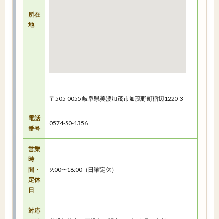
所在
地
〒505-0055 岐阜県美濃加茂市加茂野町稲辺1220-3
電話
0574-50-1356
番号
営業
時
間・
9:00〜18:00（日曜定休）
定休
日
対応