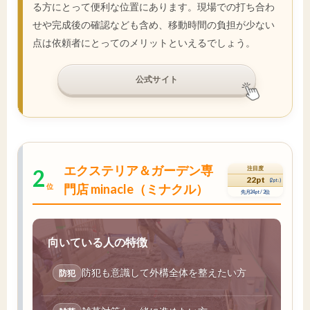
る方にとって便利な位置にあります。現場での打ち合わ
せや完成後の確認なども含め、移動時間の負担が少ない
点は依頼者にとってのメリットといえるでしょう。
公式サイト
エクステリア＆ガーデン専
2
注目度
22pt
(2pt↓)
門店 minacle（ミナクル）
位
先月24pt / 2位
向いている人の特徴
防犯も意識して外構全体を整えたい方
防犯