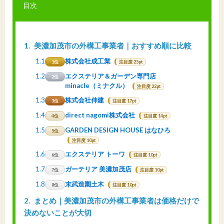
目次
1
美濃加茂市の外構工事業者｜おすすめ順に比較
1.1
株式会社成工業
1位
注目度 25pt
1.2
エクステリア＆ガーデン専門店
2位
minacle（ミナクル）
注目度 22pt
1.3
株式会社伸建
3位
注目度 17pt
1.4
direct nagomi株式会社
4位
注目度 14pt
1.5
GARDEN DESIGN HOUSE はなひろ
5位
注目度 10pt
1.6
エクステリア トーワ
6位
注目度 10pt
1.7
ガーテリア 美濃加茂店
7位
注目度 10pt
1.8
末武造園土木
8位
注目度 10pt
2
まとめ｜美濃加茂市の外構工事業者は価格だけで
決めないことが大切