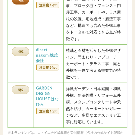
注目度 17pt
事、ブロック塀・フェンス・門
扉工事、カーポートやテラス屋
根の設置、宅地造成・擁壁工事
など、構造面も含めた外構工事
をトータルで対応できる点が特
徴です。
direct
植栽と石材を活かした外構デザ
4位
nagomi株式
イン、門まわり・アプローチ・
会社
カーポート・テラス工事、庭と
注目度 14pt
外構を一体で考える提案力が特
徴です。
GARDEN
洋風ガーデン・日本庭園・和風
5位
DESIGN
外構、新築外構・リフォーム外
HOUSE はな
構、スタンプコンクリートや天
ひろ
然石貼り、カーポートやガレー
注目度 10pt
ジなど、多様なエクステリア工
事に対応しています。
※本ランキングは、コトイエナビ編集部が公開情報（各社の公式サイト記載内