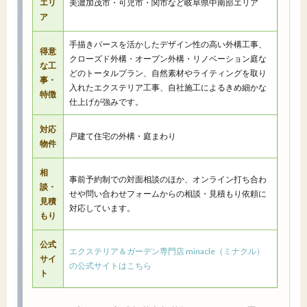
エリ
美濃加茂市・可児市・関市など岐阜県中南部エリア
ア
手描きパースを活かしたデザイン性の高い外構工事、
得意
クローズド外構・オープン外構・リノベーション庭な
な工
どのトータルプラン、自然素材やライティングを取り
事・
入れたエクステリア工事、自社施工によるきめ細かな
特徴
仕上げが強みです。
対応
戸建て住宅の外構・庭まわり
物件
相
事前予約制での対面相談のほか、オンライン打ち合わ
談・
せや問い合わせフォームからの相談・見積もり依頼に
見積
対応しています。
もり
公式
エクステリア＆ガーデン専門店 minacle（ミナクル）
サイ
の公式サイトはこちら
ト