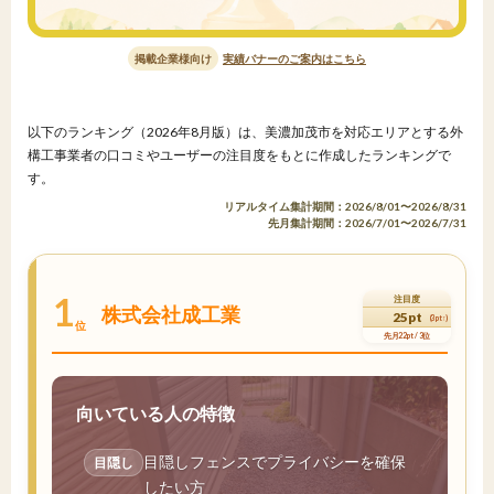
掲載企業様向け
実績バナーのご案内はこちら
以下のランキング（2026年8月版）は、美濃加茂市を対応エリアとする外
構工事業者の口コミやユーザーの注目度をもとに作成したランキングで
す。
リアルタイム集計期間：2026/8/01〜2026/8/31
先月集計期間：2026/7/01〜2026/7/31
1
注目度
株式会社成工業
25pt
(3pt↑)
位
先月22pt / 3位
向いている人の特徴
目隠しフェンスでプライバシーを確保
目隠し
したい方