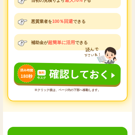
最大70%
当初の見積りより
下る
100％回避
悪質業者を
できる
超簡単に活用
補助金が
できる
※クリック後は、ページ内の下部へ移動します。