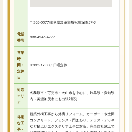
〒505-0077 岐阜県加茂郡坂祝町深萱57-3
電話
080-4546-4777
番号
営業
時
間・
8:00〜17:00／日曜定休
定休
日
対応
各務原市・可児市・犬山市を中心に、岐阜県・愛知県
エリ
内（美濃加茂市にも出張対応）
ア
新築外構工事から外構リフォーム、カーポートや土間
得意
コンクリート、フェンス・門まわり、テラス・デッキ
な工
など幅広いエクステリア工事に対応。完全自社施工で
事・