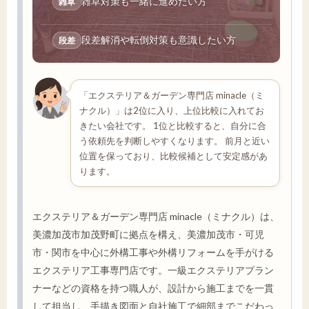
雑草対策も一緒に進めたい方
雑草
段差解消や転倒対策も意識したい方
段差
「エクステリア＆ガーデン専門店 minacle（ミ
ナクル）」は2位に入り、上位比較に入れてお
きたい会社です。 1位と比較すると、自分に合
う依頼先を判断しやすくなります。 前月と近い
位置を保っており、比較候補として安定感があ
ります。
エクステリア＆ガーデン専門店 minacle（ミナクル）は、
美濃加茂市加茂野町に拠点を構え、美濃加茂市・可児
市・関市を中心に外構工事や外構リフォームを手がける
エクステリア工事専門店です。一級エクステリアプラン
ナーなどの資格を持つ職人が、設計から施工までを一貫
して担当し、手描き図面と自社施工で細部までこだわっ