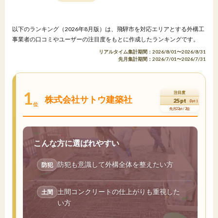
以下のランキング（2026年8月版）は、飛騨市を対応エリアとする外構工
事業者の口コミやユーザーの注目度をもとに作成したランキングです。
リアルタイム集計期間：2026/8/01〜2026/8/31
先月集計期間：2026/7/01〜2026/7/31
1
注目度
株式会社サトウ建築社
25pt
(3pt↑)
位
先月22pt / 2位
こんな方に選ばれやすい
防犯も意識して外構全体を整えたい方
防犯
土間コンクリートの仕上がりも重視した
土間
い方