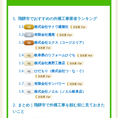
1
飛騨市でおすすめの外構工事業者ランキング
1.1
株式会社サトウ建築社
1位
注目度 25pt
1.2
有限会社瀧尾
2位
注目度 22pt
1.3
株式会社エクス（コージエリア）
3位
注目度 17pt
1.4
岐阜県のリフォームひぐち
4位
注目度 14pt
1.5
株式会社奥野工務店
5位
注目度 10pt
1.6
ひだもり（株式会社つ・な・ぐ）
6位
注目度 10pt
1.7
有限会社サンバリー
7位
注目度 10pt
1.8
株式会社ノエル（ノエル岐阜店）
8位
注目度 10pt
2
まとめ｜飛騨市で外構工事を頼む前に見ておきた
いこと