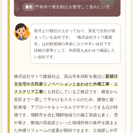
予算内で優先順位を整理して進めたい方
費用
前月より順位が上がっており、直近で注目が強
まっている会社です。 「株式会社サトウ建築
社」は比較候補の本命に入りやすい会社です。
比較の基準として、内容面もあわせて確認した
い会社です。
株式会社サトウ建築社は、高山市冬頭町を拠点に
新築注
文住宅や古民家リノベーションとあわせた外構工事・エ
クステリア工事
にも対応している工務店です。構造から
意匠まで一貫して手がけるスタイルのため、建物と庭・
駐車場・アプローチをトータルでデザインできる点が特
徴です。飛騨市を含む飛騨地域での施工実績も多く、雪
や寒さ、敷地の高低差といった地域特有の条件を踏まえ
た外構リフォームの提案が期待できます。土地探しや不