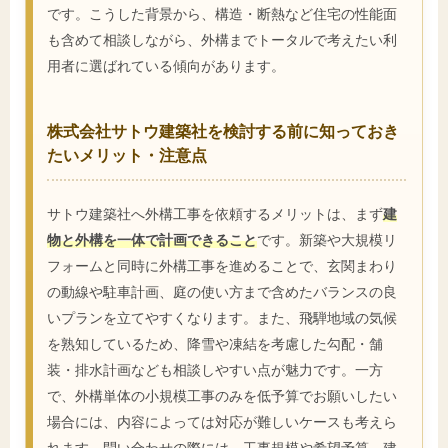
です。こうした背景から、構造・断熱など住宅の性能面
も含めて相談しながら、外構までトータルで考えたい利
用者に選ばれている傾向があります。
株式会社サトウ建築社を検討する前に知っておき
たいメリット・注意点
サトウ建築社へ外構工事を依頼するメリットは、まず
建
物と外構を一体で計画できること
です。新築や大規模リ
フォームと同時に外構工事を進めることで、玄関まわり
の動線や駐車計画、庭の使い方まで含めたバランスの良
いプランを立てやすくなります。また、飛騨地域の気候
を熟知しているため、降雪や凍結を考慮した勾配・舗
装・排水計画なども相談しやすい点が魅力です。一方
で、外構単体の小規模工事のみを低予算でお願いしたい
場合には、内容によっては対応が難しいケースも考えら
れます。問い合わせの際には、工事規模や希望予算、建