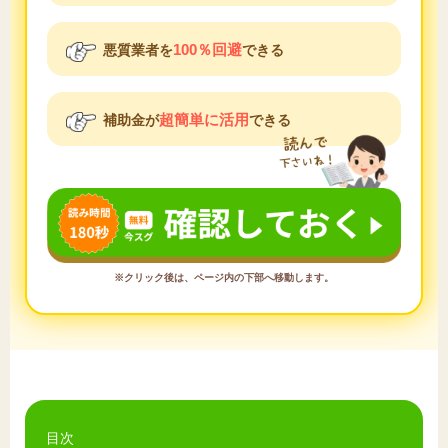
100％回避
悪質業者を
できる
超簡単に活用
補助金が
できる
※クリック後は、ページ内の下部へ移動します。
目次