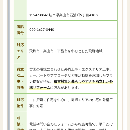
〒547-0046 岐阜県高山市石浦町9丁目410-2
電話
090-1627-0440
番号
対応
エリ
飛騨市・高山市・下呂市を中心とした飛騨地域
ア
得意
雪国の環境に合わせた外構工事・エクステリア工事、
な工
カーポートやアプローチなど生活動線を意識したプラ
事・
ン提案が得意。
積雪対策と暮らしやすさを両立した外
特徴
構リフォーム
に強みがあります。
対応
主に戸建て住宅を中心に、周辺エリアの住宅の外構工
物件
事に対応
相
談・
電話や問い合わせフォームから相談可能で、平日だけ