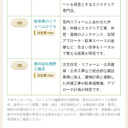
ートを得意とするエクステリア
専門店。
岐阜県のリフ
室内リフォームとあわせた外
4位
ォームひぐち
装・外構エクステリア工事、外
注目度 14pt
壁・屋根のメンテナンス、玄関
アプローチ・駐車スペースの改
修など、住まい全体をトータル
で整える提案が得意です。
株式会社奥野
注文住宅・リフォーム・公共建
5位
工務店
築・土木工事など総合的な建設
注目度 10pt
業務に加え、建物計画と連動し
た外構工事や駐車場整備、アプ
ローチ計画が得意です。
※本ランキングは、コトイエナビ編集部が公開情報（各社の公式サイト記載内
容、提供サービス範囲、実績・保証・対応体制など）を継続的に収集・整理し、
独自の評価項目でスコアリングしたうえで作成した比較結果です。掲載後に提供
条件や対応範囲が変更される場合がありますので、最終判断の前に必ず各社の最
新情報をご確認ください。