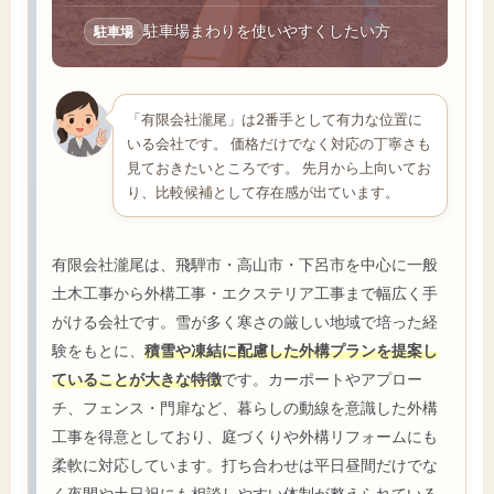
駐車場まわりを使いやすくしたい方
駐車場
「有限会社瀧尾」は2番手として有力な位置に
いる会社です。 価格だけでなく対応の丁寧さも
見ておきたいところです。 先月から上向いてお
り、比較候補として存在感が出ています。
有限会社瀧尾は、飛騨市・高山市・下呂市を中心に一般
土木工事から外構工事・エクステリア工事まで幅広く手
がける会社です。雪が多く寒さの厳しい地域で培った経
験をもとに、
積雪や凍結に配慮した外構プランを提案し
ていることが大きな特徴
です。カーポートやアプロー
チ、フェンス・門扉など、暮らしの動線を意識した外構
工事を得意としており、庭づくりや外構リフォームにも
柔軟に対応しています。打ち合わせは平日昼間だけでな
く夜間や土日祝にも相談しやすい体制が整えられている