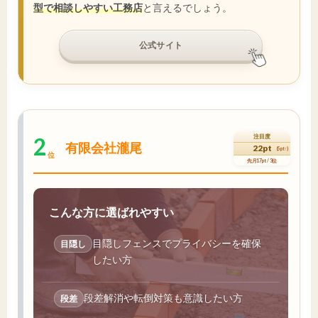
型で相談しやすい工務店
と言えるでしょう。
公式サイト
2
注目度
有限会社瀧尾
22pt
(5pt↑)
位
先月17pt / 3位
こんな方に選ばれやすい
目隠しフェンスでプライバシーを確保
目隠し
したい方
段差解消や転倒対策も意識したい方
段差