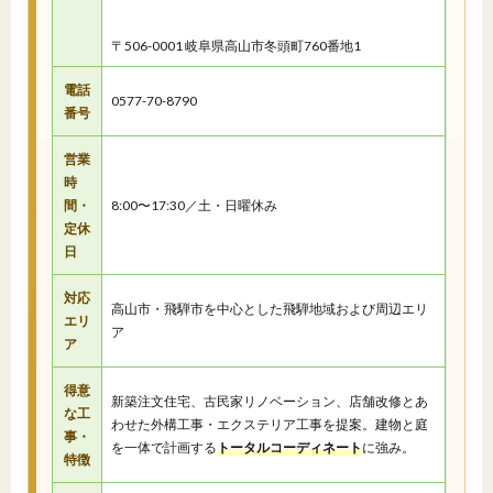
〒506-0001 岐阜県高山市冬頭町760番地1
電話
0577-70-8790
番号
営業
時
間・
8:00〜17:30／土・日曜休み
定休
日
対応
高山市・飛騨市を中心とした飛騨地域および周辺エリ
エリ
ア
ア
得意
新築注文住宅、古民家リノベーション、店舗改修とあ
な工
わせた外構工事・エクステリア工事を提案。建物と庭
事・
を一体で計画する
トータルコーディネート
に強み。
特徴