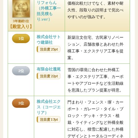
リフォらん
価格比較だけでなく、素材や耐
（外構工事一
久性、段取りの説明まで見比べ
括見積も
やすいのが強みです。
り.ver）
3年連続1位
【殿堂入り】
株式会社サト
新築注文住宅、古民家リノベー
1位
ウ建築社
ション、店舗改修とあわせた外
注目度 25pt
構工事・エクステリア工事を提
案。
有限会社瀧尾
雪国の環境に合わせた外構工
2位
注目度 22pt
事・エクステリア工事、カーポ
ートやアプローチなど生活動線
を意識したプラン提案が得意。
株式会社エク
門まわり・フェンス・塀・カー
3位
ス（コージエ
ポート・ガレージ・タイル・ブ
リア）
ロック・デッキ・テラス・植
注目度 17pt
栽・ライティングなど外構全般
に対応し、積雪に配慮した外構
デザインとトータルコーディネ