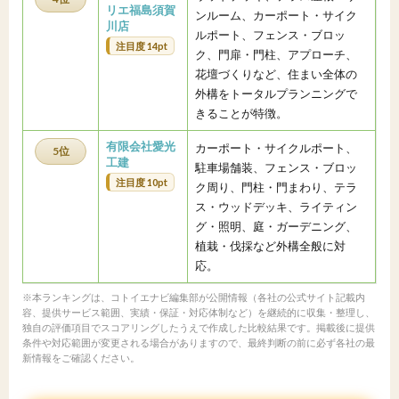
リエ福島須賀
ンルーム、カーポート・サイク
川店
ルポート、フェンス・ブロッ
注目度 14pt
ク、門扉・門柱、アプローチ、
花壇づくりなど、住まい全体の
外構をトータルプランニングで
きることが特徴。
有限会社愛光
カーポート・サイクルポート、
5位
工建
駐車場舗装、フェンス・ブロッ
注目度 10pt
ク周り、門柱・門まわり、テラ
ス・ウッドデッキ、ライティン
グ・照明、庭・ガーデニング、
植栽・伐採など外構全般に対
応。
※本ランキングは、コトイエナビ編集部が公開情報（各社の公式サイト記載内
容、提供サービス範囲、実績・保証・対応体制など）を継続的に収集・整理し、
独自の評価項目でスコアリングしたうえで作成した比較結果です。掲載後に提供
条件や対応範囲が変更される場合がありますので、最終判断の前に必ず各社の最
新情報をご確認ください。