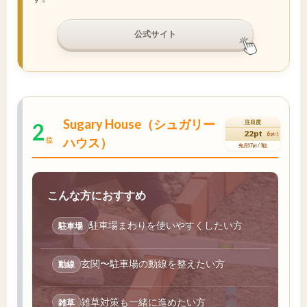
公式サイト
Sugary House（シュガリー
2
注目度
22pt
(5pt↑)
ハウス）
位
先月17pt / 3位
こんな方におすすめ
駐車場まわりを使いやすくしたい方
駐車場
玄関〜駐車場の動線を整えたい方
動線
雑草対策も一緒に進めたい方
雑草