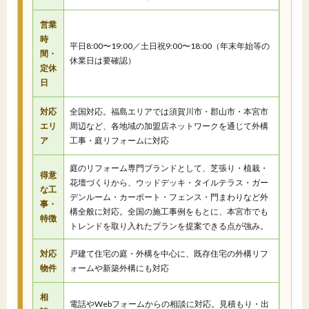
営業
時
平日8:00〜19:00／土日祝9:00〜18:00（年末年始等の
間・
休業日は要確認）
定休
日
対応
全国対応。福島エリアでは須賀川市・郡山市・本宮市
エリ
周辺など、各地域の加盟店ネットワークを通じて外構
ア
工事・庭リフォームに対応
庭のリフォーム専門ブランドとして、芝張り・植栽・
得意
花壇づくりから、ウッドデッキ・タイルテラス・ガー
な工
デンルーム・カーポート・フェンス・門まわりなど外
事・
構全般に対応。全国の施工事例をもとに、本宮市でも
特徴
トレンドを取り入れたプランを提案できる点が強み。
対応
戸建て住宅の庭・外構を中心に、既存住宅の外構リフ
物件
ォームや新築外構にも対応
相
電話やWebフォームからの相談に対応。見積もり・出