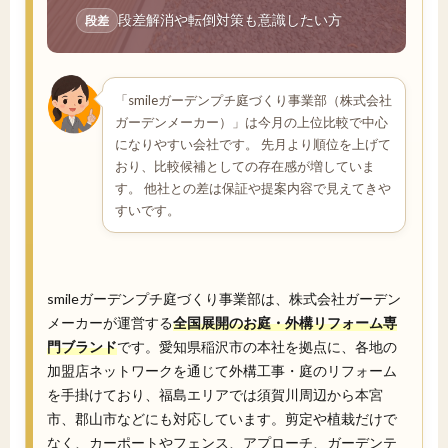
段差解消や転倒対策も意識したい方
段差
「smileガーデンプチ庭づくり事業部（株式会社
ガーデンメーカー）」は今月の上位比較で中心
になりやすい会社です。 先月より順位を上げて
おり、比較候補としての存在感が増していま
す。 他社との差は保証や提案内容で見えてきや
すいです。
smileガーデンプチ庭づくり事業部は、株式会社ガーデン
メーカーが運営する
全国展開のお庭・外構リフォーム専
門ブランド
です。愛知県稲沢市の本社を拠点に、各地の
加盟店ネットワークを通じて外構工事・庭のリフォーム
を手掛けており、福島エリアでは須賀川周辺から本宮
市、郡山市などにも対応しています。剪定や植栽だけで
なく、カーポートやフェンス、アプローチ、ガーデンテ