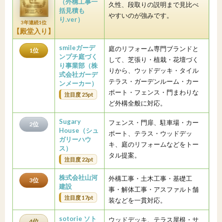
（外構工事一
久性、段取りの説明まで見比べ
括見積も
やすいのが強みです。
り.ver）
3年連続1位
【殿堂入り】
smileガーデ
庭のリフォーム専門ブランドと
1位
ンプチ庭づく
して、芝張り・植栽・花壇づく
り事業部（株
りから、ウッドデッキ・タイル
式会社ガーデ
テラス・ガーデンルーム・カー
ンメーカー）
ポート・フェンス・門まわりな
注目度 25pt
ど外構全般に対応。
Sugary
フェンス・門扉、駐車場・カー
2位
House（シュ
ポート、テラス・ウッドデッ
ガリーハウ
キ、庭のリフォームなどをトー
ス）
タル提案。
注目度 22pt
株式会社山河
外構工事・土木工事・基礎工
3位
建設
事・解体工事・アスファルト舗
注目度 17pt
装などを一貫対応。
sotorie ソト
ウッドデッキ、テラス屋根・サ
4位