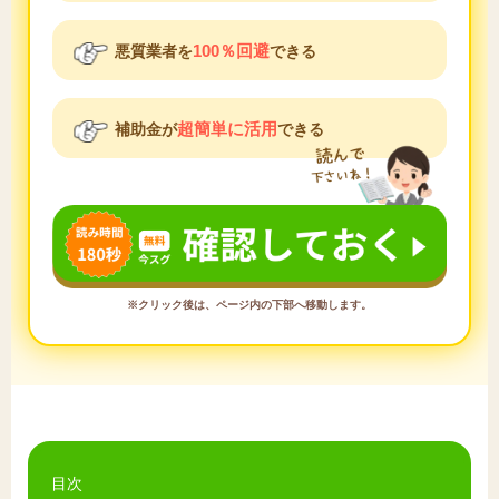
100％回避
悪質業者を
できる
超簡単に活用
補助金が
できる
※クリック後は、ページ内の下部へ移動します。
目次