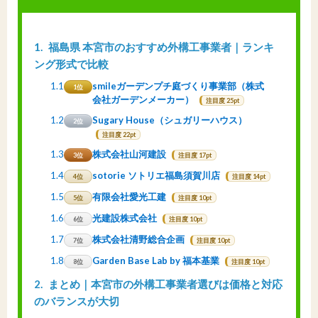
1
福島県 本宮市のおすすめ外構工事業者｜ランキ
ング形式で比較
1.1
smileガーデンプチ庭づくり事業部（株式
1位
会社ガーデンメーカー）
注目度 25pt
1.2
Sugary House（シュガリーハウス）
2位
注目度 22pt
1.3
株式会社山河建設
3位
注目度 17pt
1.4
sotorie ソトリエ福島須賀川店
4位
注目度 14pt
1.5
有限会社愛光工建
5位
注目度 10pt
1.6
光建設株式会社
6位
注目度 10pt
1.7
株式会社清野総合企画
7位
注目度 10pt
1.8
Garden Base Lab by 福本基業
8位
注目度 10pt
2
まとめ｜本宮市の外構工事業者選びは価格と対応
のバランスが大切