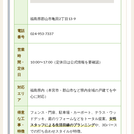
福島県郡山市亀田2丁目13-9
電話
024-953-7337
番号
営業
時
間・
10:00〜17:00（定休日は公式情報を要確認）
定休
日
対応
福島県内（本宮市・郡山市など県内全域の戸建てを中
エリ
心に対応）
ア
得意
フェンス・門扉、駐車場・カーポート、テラス・ウッ
な工
ドデッキ、庭のリフォームなどをトータル提案。
女性
事・
スタッフによる生活目線のプランニング
や、3Dパース
特徴
での打ち合わせスタイルが特徴。