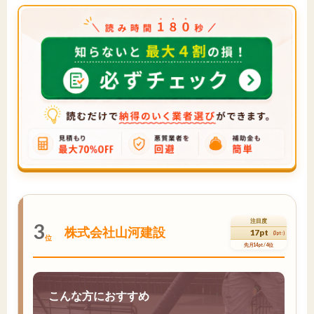
注目度
3
株式会社山河建設
17pt
(3pt↑)
位
先月14pt / 4位
こんな方におすすめ