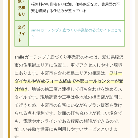
談・
張無料や相見積もり歓迎、価格保証など、費用面の不
見積
安を軽減する仕組みが整っている
もり
公式
smileガーデンプチ庭づくり事業部の公式サイトはこち
サイ
ら
ト
smileガーデンプチ庭づくり事業部の本社は、愛知県稲沢
市の住宅街エリアに位置し、車でアクセスしやすい環境
にあります。本宮市を含む福島エリアの相談は、
フリー
ダイヤルやWebフォーム経由で本部コールセンターが受
け付け
、地域の施工店と連携して打ち合わせを進めるス
タイルです。現地調査や工事は各地域の担当店が訪問し
て行うため、本宮市の自宅にいながらプラン提案を受け
られる点も便利です。対面の打ち合わせが難しい場合で
も、電話やオンラインである程度の相談ができるので、
忙しい共働き世帯にも利用しやすいサービスといえま
す。