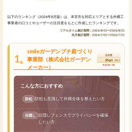
以下のランキング（2026年8月版）は、本宮市を対応エリアとする外構工
事業者の口コミやユーザーの注目度をもとに作成したランキングです。
リアルタイム集計期間：2026/8/01〜2026/8/31
先月集計期間：2026/7/01〜2026/7/31
smileガーデンプチ庭づくり
1
注目度
事業部（株式会社ガーデン
25pt
(3pt↑)
位
先月22pt / 2位
メーカー）
こんな方におすすめ
防犯も意識して外構全体を整えたい方
防犯
目隠しフェンスでプライバシーを確保
目隠し
したい方