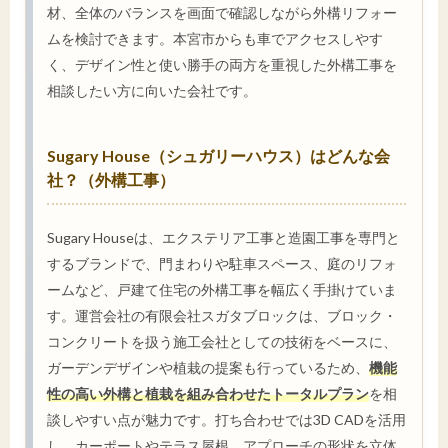
材、全体のバランスを画面で確認しながら外構リフォー
ムを検討できます。本宮市からも車でアクセスしやす
く、デザイン性と使い勝手の両方を重視した外構工事を
相談したい方に向いた会社です。
Sugary House（シュガリーハウス）はどんな会
社？（外構工事）
Sugary Houseは、エクステリア工事と造園工事を専門と
するブランドで、門まわりや駐車スペース、庭のリフォ
ームなど、戸建て住宅の外構工事を幅広く手掛けていま
す。運営会社の有限会社スガタブロックは、ブロック・
コンクリートを扱う施工会社としての技術をベースに、
ガーデンデザインや植栽の提案も行っているため、
機能
性の高い外構と植栽を組み合わせたトータルプラン
を相
談しやすい点が魅力です。打ち合わせでは3D CADを活用
し、カーポートやテラス屋根、アプローチの形状を立体