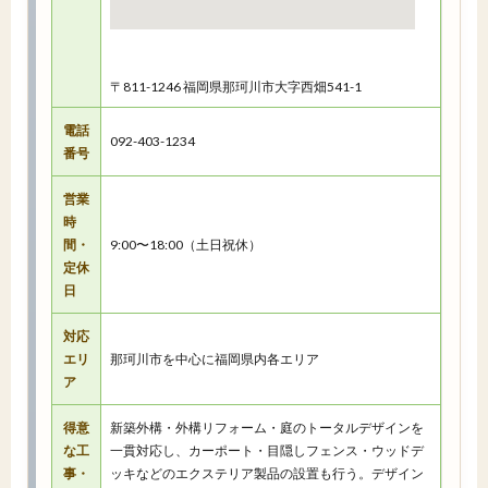
〒811-1246 福岡県那珂川市大字西畑541-1
電話
092-403-1234
番号
営業
時
間・
9:00〜18:00（土日祝休）
定休
日
対応
エリ
那珂川市を中心に福岡県内各エリア
ア
得意
新築外構・外構リフォーム・庭のトータルデザインを
な工
一貫対応し、カーポート・目隠しフェンス・ウッドデ
事・
ッキなどのエクステリア製品の設置も行う。デザイン