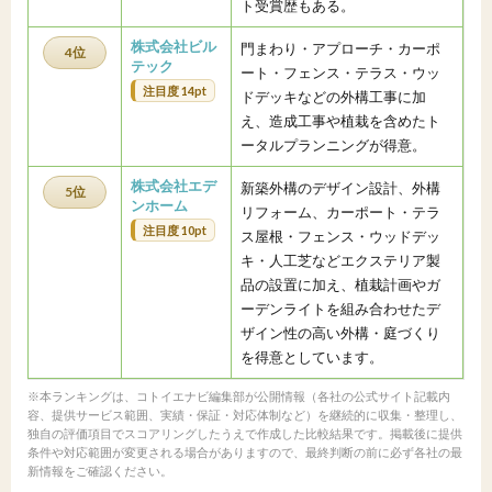
ト受賞歴もある。
株式会社ビル
門まわり・アプローチ・カーポ
4位
テック
ート・フェンス・テラス・ウッ
注目度 14pt
ドデッキなどの外構工事に加
え、造成工事や植栽を含めたト
ータルプランニングが得意。
株式会社エデ
新築外構のデザイン設計、外構
5位
ンホーム
リフォーム、カーポート・テラ
注目度 10pt
ス屋根・フェンス・ウッドデッ
キ・人工芝などエクステリア製
品の設置に加え、植栽計画やガ
ーデンライトを組み合わせたデ
ザイン性の高い外構・庭づくり
を得意としています。
※本ランキングは、コトイエナビ編集部が公開情報（各社の公式サイト記載内
容、提供サービス範囲、実績・保証・対応体制など）を継続的に収集・整理し、
独自の評価項目でスコアリングしたうえで作成した比較結果です。掲載後に提供
条件や対応範囲が変更される場合がありますので、最終判断の前に必ず各社の最
新情報をご確認ください。