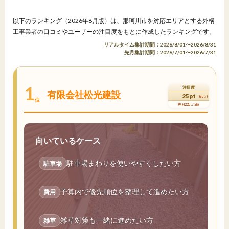
以下のランキング（2026年8月版）は、那珂川市を対応エリアとする外構
工事業者の口コミやユーザーの注目度をもとに作成したランキングです。
リアルタイム集計期間：2026/8/01〜2026/8/31
先月集計期間：2026/7/01〜2026/7/31
1
注目度
有限会社松光建設
25pt
(3pt↑)
位
先月22pt / 2位
向いているケース
駐車場まわりを使いやすくしたい方
駐車場
予算内で優先順位を整理して進めたい方
費用
雑草対策も一緒に進めたい方
雑草