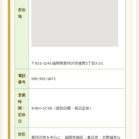
所在
地
〒811-1241 福岡県那珂川市後野2丁目5-21
電話
092-952-1871
番号
営業
時
間・
9:00〜17:00（原則日曜・祝日定休）
定休
日
対応
那珂川市を中心に、福岡市南区・春日市・大野城市な