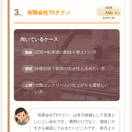
注目度
3
有限会社TSテクノ
17pt
(3pt↑)
位
先月14pt / 4位
向いているケース
玄関〜駐車場の動線を整えたい方
動線
外構照明で夜間の安全性も高めたい方
照明
土間コンクリートの仕上がりも重視した
土間
い方
「有限会社TSテクノ」は有力候補として見落と
しにくい会社です。 費用だけでなく、相談しや
すさも確認しておきたいところです。 前月より