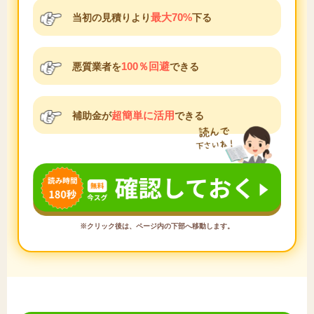
最大70%
当初の見積りより
下る
100％回避
悪質業者を
できる
超簡単に活用
補助金が
できる
※クリック後は、ページ内の下部へ移動します。