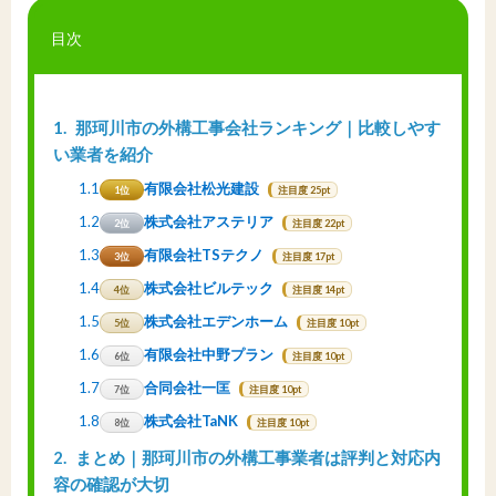
目次
1
那珂川市の外構工事会社ランキング｜比較しやす
い業者を紹介
1.1
有限会社松光建設
1位
注目度 25pt
1.2
株式会社アステリア
2位
注目度 22pt
1.3
有限会社TSテクノ
3位
注目度 17pt
1.4
株式会社ビルテック
4位
注目度 14pt
1.5
株式会社エデンホーム
5位
注目度 10pt
1.6
有限会社中野プラン
6位
注目度 10pt
1.7
合同会社一匡
7位
注目度 10pt
1.8
株式会社TaNK
8位
注目度 10pt
2
まとめ｜那珂川市の外構工事業者は評判と対応内
容の確認が大切