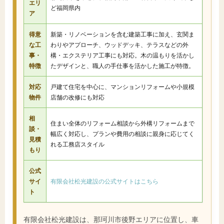
エリ
ど福岡県内
ア
得意
新築・リノベーションを含む建築工事に加え、玄関ま
な工
わりやアプローチ、ウッドデッキ、テラスなどの外
事・
構・エクステリア工事にも対応。木の温もりを活かし
特徴
たデザインと、職人の手仕事を活かした施工が特徴。
対応
戸建て住宅を中心に、マンションリフォームや小規模
物件
店舗の改修にも対応
相
住まい全体のリフォーム相談から外構リフォームまで
談・
幅広く対応し、プランや費用の相談に親身に応じてく
見積
れる工務店スタイル
もり
公式
サイ
有限会社松光建設の公式サイトはこちら
ト
有限会社松光建設は、那珂川市後野エリアに位置し、車