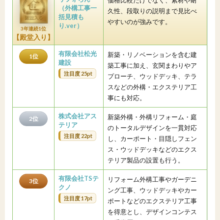
価格比較だけでなく、素材や耐
（外構工事一
久性、段取りの説明まで見比べ
括見積も
やすいのが強みです。
り.ver）
3年連続1位
【殿堂入り】
有限会社松光
新築・リノベーションを含む建
1位
建設
築工事に加え、玄関まわりやア
注目度 25pt
プローチ、ウッドデッキ、テラ
スなどの外構・エクステリア工
事にも対応。
株式会社アス
新築外構・外構リフォーム・庭
2位
テリア
のトータルデザインを一貫対応
注目度 22pt
し、カーポート・目隠しフェン
ス・ウッドデッキなどのエクス
テリア製品の設置も行う。
有限会社TSテ
リフォーム外構工事やガーデニ
3位
クノ
ング工事、ウッドデッキやカー
注目度 17pt
ポートなどのエクステリア工事
を得意とし、デザインコンテス