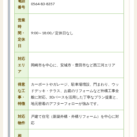
電話
0564-83-8357
番号
営業
時
間・
9:00～18:00／定休日なし
定休
日
対応
エリ
岡崎市を中心に、安城市・豊田市など西三河エリア
ア
得意
カーポートやガレージ、駐車場増設、門まわり、ウッ
な工
ドデッキ・テラス、お庭のリフォームなど外構工事全
事・
般に対応。3Dパースを活用した丁寧なプラン提案と、
特徴
地元密着のアフターフォローが強みです。
対応
戸建て住宅（新築外構・外構リフォーム）を中心に対
物件
応
相