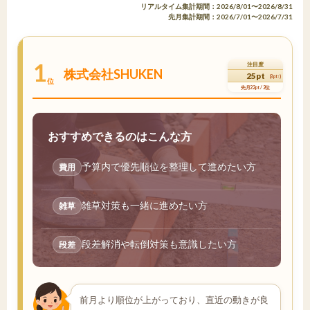
リアルタイム集計期間：2026/8/01〜2026/8/31
先月集計期間：2026/7/01〜2026/7/31
1
注目度
株式会社SHUKEN
25pt
(3pt↑)
位
先月22pt / 2位
おすすめできるのはこんな方
予算内で優先順位を整理して進めたい方
費用
雑草対策も一緒に進めたい方
雑草
段差解消や転倒対策も意識したい方
段差
前月より順位が上がっており、直近の動きが良