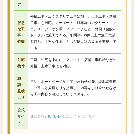
ア
外構工事・エクステリア工事に加え、土木工事・造成
得意
工事にも対応。カーポート・駐車場コンクリート・フ
な工
ェンス・ブロック塀・アプローチなど、外回り全般を
事・
トータルに施工できる。年間約200件以上の施工実績
特徴
を持ち、丁寧な仕上げとお客様目線の提案を重視して
いる。
対応
戸建て住宅を中心に、アパート・店舗・事務所などの
物件
外構・土木工事にも対応。
相
電話・ホームページから問い合わせ可能。現地調査後
談・
にプランと見積もりを提示し、内容をすり合わせなが
見積
ら工事内容を決定していくスタイル。
もり
公式
サイ
株式会社SHUKENの公式サイトはこちら
ト