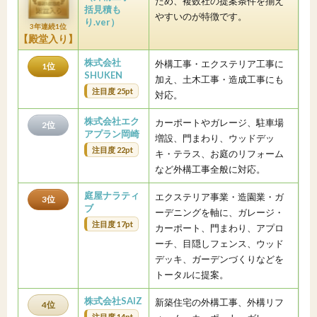
ため、複数社の提案条件を揃え
括見積も
やすいのが特徴です。
り.ver）
3年連続1位
【殿堂入り】
株式会社
外構工事・エクステリア工事に
1位
SHUKEN
加え、土木工事・造成工事にも
注目度 25pt
対応。
株式会社エク
カーポートやガレージ、駐車場
2位
アプラン岡崎
増設、門まわり、ウッドデッ
注目度 22pt
キ・テラス、お庭のリフォーム
など外構工事全般に対応。
庭屋ナラティ
エクステリア事業・造園業・ガ
3位
ブ
ーデニングを軸に、ガレージ・
注目度 17pt
カーポート、門まわり、アプロ
ーチ、目隠しフェンス、ウッド
デッキ、ガーデンづくりなどを
トータルに提案。
株式会社SAIZ
新築住宅の外構工事、外構リフ
4位
注目度 14pt