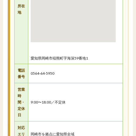
所在
地
愛知県岡崎市稲熊町字海深59番地1
電話
0564-64-5950
番号
営業
時
間・
9:00〜18:00／不定休
定休
日
対応
エリ
岡崎市を拠点に愛知県全域