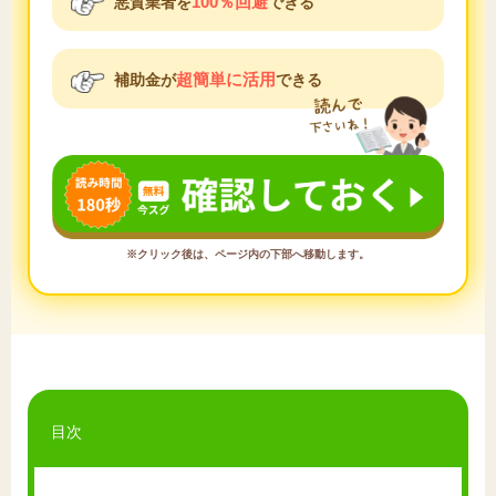
100％回避
悪質業者を
できる
超簡単に活用
補助金が
できる
※クリック後は、ページ内の下部へ移動します。
目次