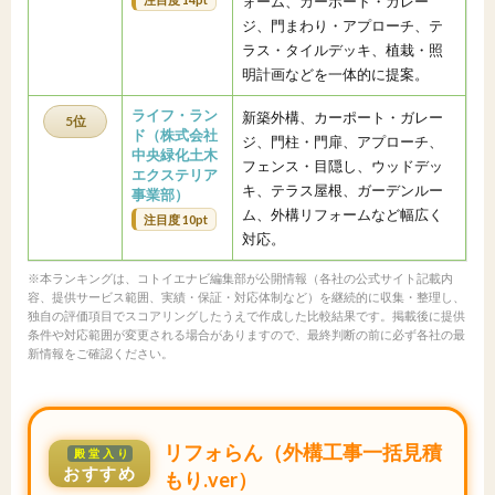
ォーム、カーポート・ガレー
ジ、門まわり・アプローチ、テ
ラス・タイルデッキ、植栽・照
明計画などを一体的に提案。
ライフ・ラン
新築外構、カーポート・ガレー
5位
ド（株式会社
ジ、門柱・門扉、アプローチ、
中央緑化土木
フェンス・目隠し、ウッドデッ
エクステリア
キ、テラス屋根、ガーデンルー
事業部）
ム、外構リフォームなど幅広く
注目度 10pt
対応。
※本ランキングは、コトイエナビ編集部が公開情報（各社の公式サイト記載内
容、提供サービス範囲、実績・保証・対応体制など）を継続的に収集・整理し、
独自の評価項目でスコアリングしたうえで作成した比較結果です。掲載後に提供
条件や対応範囲が変更される場合がありますので、最終判断の前に必ず各社の最
新情報をご確認ください。
リフォらん（外構工事一括見積
殿堂入り
おすすめ
もり.ver）