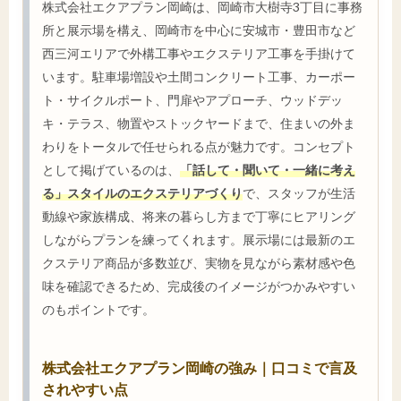
株式会社エクアプラン岡崎は、岡崎市大樹寺3丁目に事務
所と展示場を構え、岡崎市を中心に安城市・豊田市など
西三河エリアで外構工事やエクステリア工事を手掛けて
います。駐車場増設や土間コンクリート工事、カーポー
ト・サイクルポート、門扉やアプローチ、ウッドデッ
キ・テラス、物置やストックヤードまで、住まいの外ま
わりをトータルで任せられる点が魅力です。コンセプト
として掲げているのは、
「話して・聞いて・一緒に考え
る」スタイルのエクステリアづくり
で、スタッフが生活
動線や家族構成、将来の暮らし方まで丁寧にヒアリング
しながらプランを練ってくれます。展示場には最新のエ
クステリア商品が多数並び、実物を見ながら素材感や色
味を確認できるため、完成後のイメージがつかみやすい
のもポイントです。
株式会社エクアプラン岡崎の強み｜口コミで言及
されやすい点