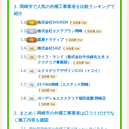
1
岡崎市で人気の外構工事業者を比較ランキングで
紹介
1.1
株式会社SHUKEN
1位
注目度 25pt
1.2
株式会社エクアプラン岡崎
2位
注目度 22pt
1.3
庭屋ナラティブ
3位
注目度 17pt
1.4
株式会社SAIZ
4位
注目度 14pt
1.5
ライフ・ランド（株式会社中央緑化土木 エ
5位
クステリア事業部）
注目度 10pt
1.6
エクステリアデザインICOI（イコイ）
6位
注目度 10pt
1.7
ESTINA岡崎（エスティナ岡崎）
7位
注目度 10pt
1.8
ガーデン＆エクステリア福田造園 岡崎店
8位
注目度 10pt
2
まとめ｜岡崎市の外構工事業者は口コミだけでな
く施工内容も確認
2.1
愛知県岡崎市の外構工事で迷ったら先に見るよ