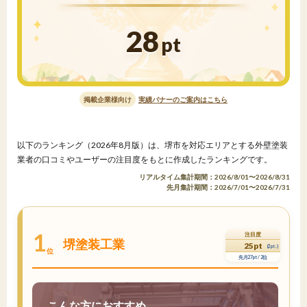
28
pt
掲載企業様向け
実績バナーのご案内はこちら
以下のランキング（2026年8月版）は、堺市を対応エリアとする外壁塗装
業者の口コミやユーザーの注目度をもとに作成したランキングです。
リアルタイム集計期間：2026/8/01〜2026/8/31
先月集計期間：2026/7/01〜2026/7/31
1
注目度
堺塗装工業
25pt
(2pt↓)
位
先月27pt / 2位
こんな方におすすめ