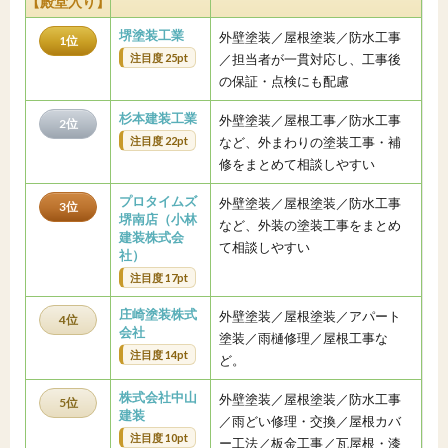
【殿堂入り】
堺塗装工業
外壁塗装／屋根塗装／防水工事
1位
注目度 25pt
／担当者が一貫対応し、工事後
の保証・点検にも配慮
杉本建装工業
外壁塗装／屋根工事／防水工事
2位
注目度 22pt
など、外まわりの塗装工事・補
修をまとめて相談しやすい
プロタイムズ
外壁塗装／屋根塗装／防水工事
3位
堺南店（小林
など、外装の塗装工事をまとめ
建装株式会
て相談しやすい
社）
注目度 17pt
庄崎塗装株式
外壁塗装／屋根塗装／アパート
4位
会社
塗装／雨樋修理／屋根工事な
注目度 14pt
ど。
株式会社中山
外壁塗装／屋根塗装／防水工事
5位
建装
／雨どい修理・交換／屋根カバ
注目度 10pt
ー工法／板金工事／瓦屋根・漆