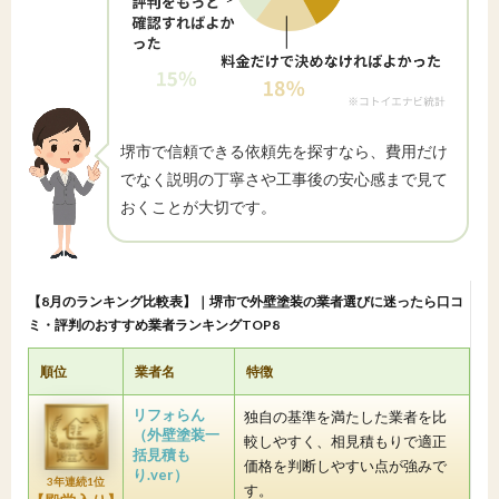
堺市で信頼できる依頼先を探すなら、費用だけ
でなく説明の丁寧さや工事後の安心感まで見て
おくことが大切です。
【8月のランキング比較表】｜堺市で外壁塗装の業者選びに迷ったら口コ
ミ・評判のおすすめ業者ランキングTOP8
順位
業者名
特徴
リフォらん
独自の基準を満たした業者を比
（外壁塗装一
較しやすく、相見積もりで適正
括見積も
価格を判断しやすい点が強みで
り.ver）
3年連続1位
す。