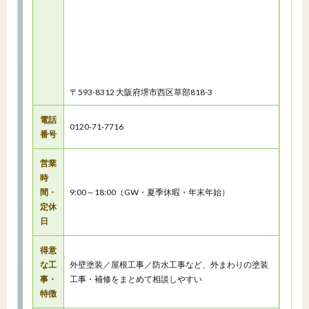
〒593-8312 大阪府堺市西区草部818-3
電話
0120-71-7716
番号
営業
時
間・
9:00～18:00（GW・夏季休暇・年末年始）
定休
日
得意
な工
外壁塗装／屋根工事／防水工事など、外まわりの塗装
事・
工事・補修をまとめて相談しやすい
特徴