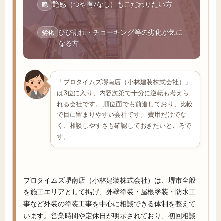
艶感（つや有/なし）もこだわりたい方
艶
ひび割れ・チョーキング等の劣化が気に
劣化
なる方
「プロタイムズ堺南店（小林建装株式会社）」
は3位に入り、内容次第で十分に逆転も考えら
れる会社です。 順位面でも前進しており、比較
で目に留まりやすい会社です。 費用だけでな
く、相談しやすさも確認しておきたいところで
す。
プロタイムズ堺南店（小林建装株式会社）は、堺市全般
を施工エリアとして掲げ、外壁塗装・屋根塗装・防水工
事など外装の塗装工事を中心に相談できる体制を整えて
います。営業時間や定休日が明示されており、初回相談