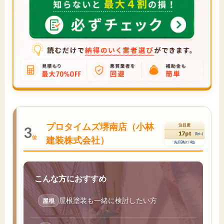
プロタイムズ堺南店（小林
注目度
3
17pt
(7pt↓)
位
建装株式会社）
先月24pt / 4位
こんな方におすすめ
屋根塗装も一緒に検討したい方
屋根