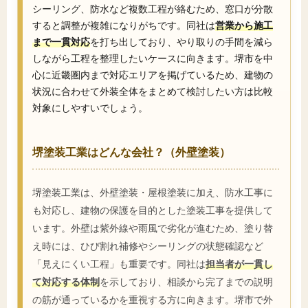
シーリング、防水など複数工程が絡むため、窓口が分散
すると調整が複雑になりがちです。同社は
営業から施工
まで一貫対応
を打ち出しており、やり取りの手間を減ら
しながら工程を整理したいケースに向きます。堺市を中
心に近畿圏内まで対応エリアを掲げているため、建物の
状況に合わせて外装全体をまとめて検討したい方は比較
対象にしやすいでしょう。
堺塗装工業はどんな会社？（外壁塗装）
堺塗装工業は、外壁塗装・屋根塗装に加え、防水工事に
も対応し、建物の保護を目的とした塗装工事を提供して
います。外壁は紫外線や雨風で劣化が進むため、塗り替
え時には、ひび割れ補修やシーリングの状態確認など
「見えにくい工程」も重要です。同社は
担当者が一貫し
て対応する体制
を示しており、相談から完了までの説明
の筋が通っているかを重視する方に向きます。堺市で外