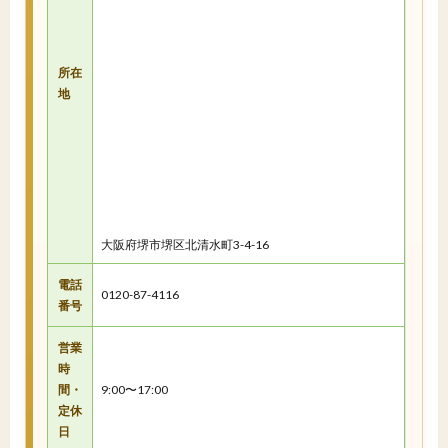
所在
地
大阪府堺市堺区北清水町3-4-16
電話
0120-87-4116
番号
営業
時
間・
9:00〜17:00
定休
日