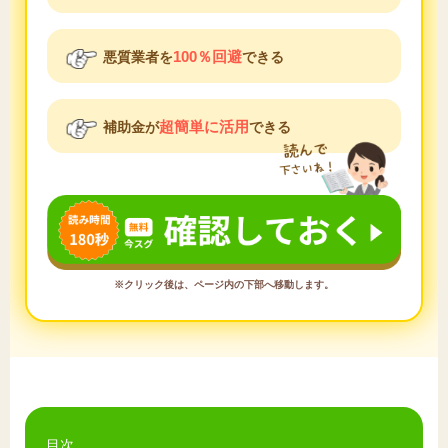
100％回避
悪質業者を
できる
超簡単に活用
補助金が
できる
※クリック後は、ページ内の下部へ移動します。
目次