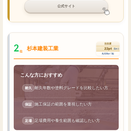
公式サイト
2
注目度
杉本建装工業
22pt
(2pt↓)
位
先月24pt / 3位
こんな方におすすめ
耐久年数や塗料グレードを比較したい方
耐久
施工保証の範囲を重視したい方
保証
足場費用や養生範囲も確認したい方
足場