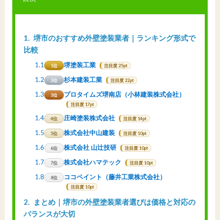
1
堺市のおすすめ外壁塗装業者｜ランキング形式で
比較
1.1
堺塗装工業
1位
注目度 25pt
1.2
杉本建装工業
2位
注目度 22pt
1.3
プロタイムズ堺南店（小林建装株式会社）
3位
注目度 17pt
1.4
庄崎塗装株式会社
4位
注目度 14pt
1.5
株式会社中山建装
5位
注目度 10pt
1.6
株式会社 山辻技研
6位
注目度 10pt
1.7
株式会社ハマテック
7位
注目度 10pt
1.8
ココペイント（藤井工業株式会社）
8位
注目度 10pt
2
まとめ｜堺市の外壁塗装業者選びは価格と対応の
バランスが大切