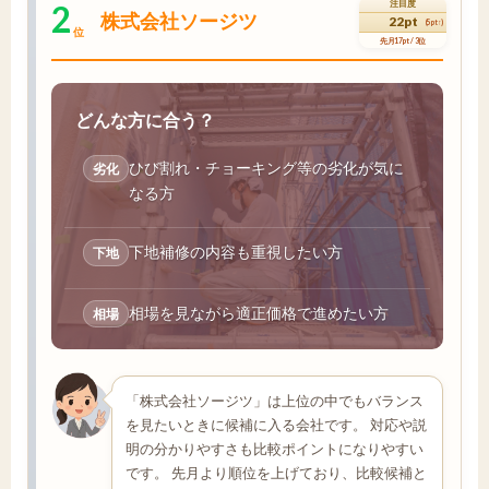
2
注目度
株式会社ソージツ
22pt
(5pt↑)
位
先月17pt / 3位
どんな方に合う？
ひび割れ・チョーキング等の劣化が気に
劣化
なる方
下地補修の内容も重視したい方
下地
相場を見ながら適正価格で進めたい方
相場
「株式会社ソージツ」は上位の中でもバランス
を見たいときに候補に入る会社です。 対応や説
明の分かりやすさも比較ポイントになりやすい
です。 先月より順位を上げており、比較候補と