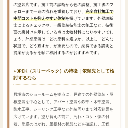
の塗装店です。施工前の診断から色の調整、施工後のフ
ォローまで一連の流れを重視しており、
完全自社施工で
中間コストを抑えやすい体制
を掲げています。外壁診断
士によるチェックや、一級塗装技能士の施工など、技術
面の裏付けを示している点は比較材料になりやすいでし
ょう。外壁塗装は「どの塗料を選ぶか」以上に「どんな
状態で、どう直すか」が重要なので、納得できる説明と
提案があるかを軸に検討するのがおすすめです。
+3PEK（スリーペック）の特徴｜依頼先として検
討するなら
貝塚市のショールームを拠点に、戸建ての外壁塗装・屋
根塗装を中心として、アパート塗装や鉄部・木部塗装、
防水工事、シーリング工事など外装周りまで対応範囲を
広げています。塗り替えの前に、汚れ・コケ・藻の付
着、塗膜のはがれ、屋根材の状態などを確認し、工程