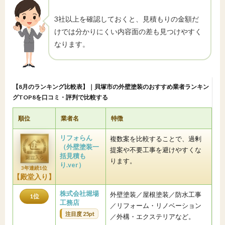
3社以上を確認しておくと、見積もりの金額だ
けでは分かりにくい内容面の差も見つけやすく
なります。
【8月のランキング比較表】｜貝塚市の外壁塗装のおすすめ業者ランキン
グTOP8を口コミ・評判で比較する
順位
業者名
特徴
リフォらん
複数案を比較することで、過剰
（外壁塗装一
提案や不要工事を避けやすくな
括見積も
ります。
り.ver）
3年連続1位
【殿堂入り】
株式会社堀場
外壁塗装／屋根塗装／防水工事
1位
工務店
／リフォーム・リノベーション
注目度 25pt
／外構・エクステリアなど。