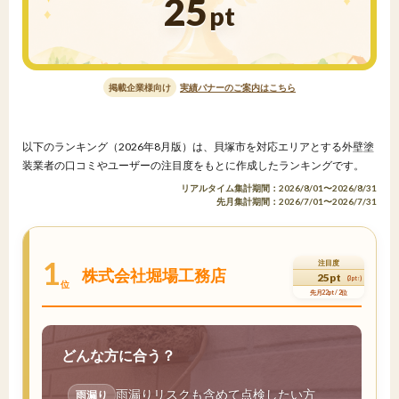
25
pt
掲載企業様向け
実績バナーのご案内はこちら
以下のランキング（2026年8月版）は、貝塚市を対応エリアとする外壁塗
装業者の口コミやユーザーの注目度をもとに作成したランキングです。
リアルタイム集計期間：2026/8/01〜2026/8/31
先月集計期間：2026/7/01〜2026/7/31
1
注目度
株式会社堀場工務店
25pt
(3pt↑)
位
先月22pt / 2位
どんな方に合う？
雨漏りリスクも含めて点検したい方
雨漏り