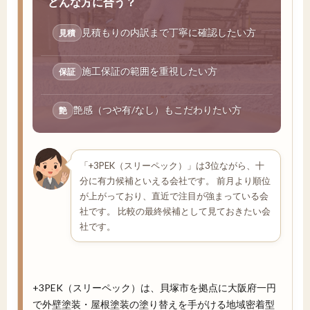
どんな方に合う？
見積もりの内訳まで丁寧に確認したい方
見積
施工保証の範囲を重視したい方
保証
艶感（つや有/なし）もこだわりたい方
艶
「+3PEK（スリーペック）」は3位ながら、十
分に有力候補といえる会社です。 前月より順位
が上がっており、直近で注目が強まっている会
社です。 比較の最終候補として見ておきたい会
社です。
+3PEK（スリーペック）は、貝塚市を拠点に大阪府一円
で外壁塗装・屋根塗装の塗り替えを手がける地域密着型