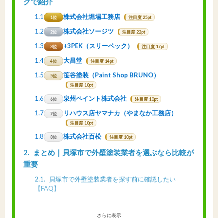
グで紹介
1.1
株式会社堀場工務店
1位
注目度 25pt
1.2
株式会社ソージツ
2位
注目度 22pt
1.3
+3PEK（スリーペック）
3位
注目度 17pt
1.4
大昌堂
4位
注目度 14pt
1.5
笹谷塗装（Paint Shop BRUNO）
5位
注目度 10pt
1.6
泉州ペイント株式会社
6位
注目度 10pt
1.7
リハウス店ヤマナカ（やまなか工務店）
7位
注目度 10pt
1.8
株式会社百松
8位
注目度 10pt
2
まとめ｜貝塚市で外壁塗装業者を選ぶなら比較が
重要
2.1
貝塚市で外壁塗装業者を探す前に確認したい
【FAQ】
さらに表示