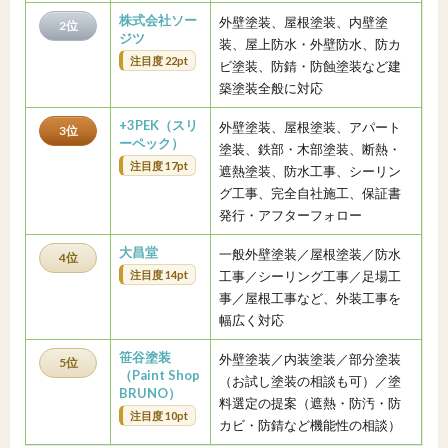
株式会社ソー
外壁塗装、屋根塗装、内壁塗
2位
ジツ
装、屋上防水・外壁防水、防カ
注目度 22pt
ビ塗装、防錆・防蝕塗装など建
築塗装全般に対応
+3PEK（スリ
外壁塗装、屋根塗装、アパート
3位
ーペック）
塗装、鉄部・木部塗装、断熱・
注目度 17pt
遮熱塗装、防水工事、シーリン
グ工事、完全自社施工、保証書
発行・アフターフォロー
大昌堂
一般外壁塗装／屋根塗装／防水
4位
注目度 14pt
工事／シーリング工事／足場工
事／屋根工事など、外装工事を
幅広く対応
笹谷塗装
外壁塗装／内装塗装／部分塗装
5位
（Paint Shop
（お試し塗装の相談も可）／塗
BRUNO）
料選定の提案（遮熱・防汚・防
注目度 10pt
カビ・防錆など機能性の相談）