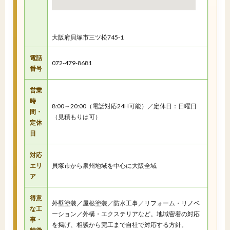
大阪府貝塚市三ツ松745-1
電話
072-479-8681
番号
営業
時
8:00～20:00（電話対応24H可能）／定休日：日曜日
間・
（見積もりは可）
定休
日
対応
エリ
貝塚市から泉州地域を中心に大阪全域
ア
得意
外壁塗装／屋根塗装／防水工事／リフォーム・リノベ
な工
ーション／外構・エクステリアなど。地域密着の対応
事・
を掲げ、相談から完工まで自社で対応する方針。