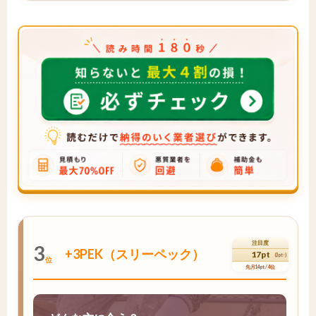
注目度
3
+3PEK（スリーペック）
17pt
(3pt↑)
位
先月14pt / 4位