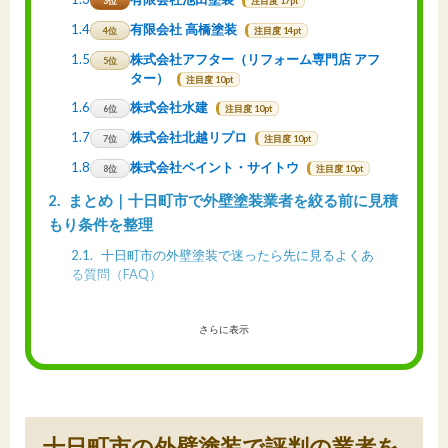
3位
注目度 17pt
1.4
有限会社 高橋塗装
4位
注目度 14pt
1.5
株式会社アフター（リフォーム専門店 アフ
5位
ター）
注目度 10pt
1.6
株式会社水建
6位
注目度 10pt
1.7
株式会社北越リプロ
7位
注目度 10pt
1.8
株式会社ペイント・サイトウ
8位
注目度 10pt
2
まとめ｜十日町市で外壁塗装業者を絞る前に見積
もり条件を整理
2.1
十日町市の外壁塗装で迷ったら先に見るよくあ
る質問（FAQ）
さらに表示
十日町市の外壁塗装で評判の業者を