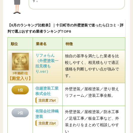
【8月のランキング比較表】｜十日町市の外壁塗装で迷ったら口コミ・評
判で選ぶおすすめ業者ランキングTOP8
順位
業者名
特徴
リフォらん
独自の基準を満たした業者を比
（外壁塗装一
較しやすく、相見積もりで適正
括見積も
価格を判断しやすい点が強みで
り.ver）
3年連続1位
す。
【殿堂入り】
信越塗装工業
外壁塗装／屋根塗装／塗り替え
1位
株式会社
リフォーム／塗装工事全般。
注目度 25pt
有限会社津嶋
外壁塗装／屋根塗装／防水工事
2位
塗装
／足場工事／板金工事など、外
注目度 22pt
装まわりをまとめて相談しやす
い