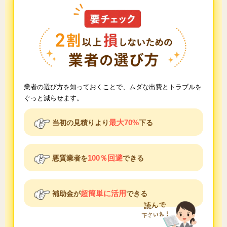
業者の選び方を知っておくことで、ムダな出費とトラブルを
ぐっと減らせます。
最大70%
当初の見積りより
下る
100％回避
悪質業者を
できる
超簡単に活用
補助金が
できる