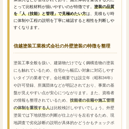
とって比較材料が揃いやすいのが特徴です。
塗装の品質
を「人（技能）と管理」で見極めたい方
は、見積もり時
に体制や工程の説明を丁寧に確認すると相性を判断しや
すくなります。
信越塗装工業株式会社の外壁塗装の特徴を整理
塗装工事全般を扱い、建築物だけでなく鋼構造物の塗装
にも触れているため、住宅から幅広い対象に対応しやす
いタイプの業者です。会社概要では設立年（昭和34年）
や許可登録、所属団体などが明記されており、事業の基
盤が見えやすい点が安心につながります。また、資格者
の情報も整理されているため、
技能者の在籍や施工管理
の体制を重視する人
は比較検討しやすいでしょう。外壁
塗装では下地状態の判断が仕上がりを左右するため、現
地調査で劣化診断の説明が具体的かどうかもチェックポ