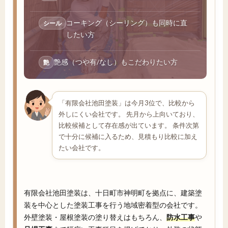
コーキング（シーリング）も同時に直
シール
したい方
艶感（つや有/なし）もこだわりたい方
艶
「有限会社池田塗装」は今月3位で、比較から
外しにくい会社です。 先月から上向いており、
比較候補として存在感が出ています。 条件次第
で十分に候補に入るため、見積もり比較に加え
たい会社です。
有限会社池田塗装は、十日町市神明町を拠点に、建築塗
装を中心とした塗装工事を行う地域密着型の会社です。
外壁塗装・屋根塗装の塗り替えはもちろん、
防水工事
や