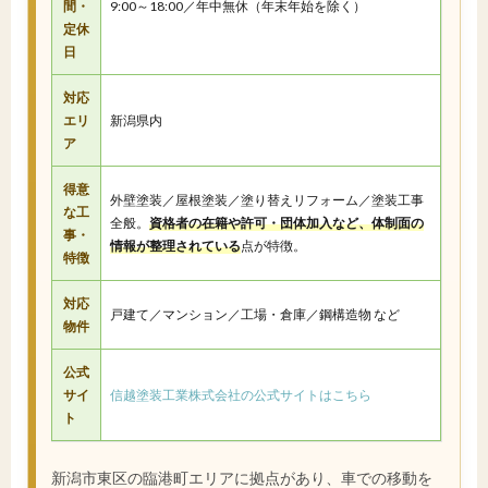
間・
9:00～18:00／年中無休（年末年始を除く）
定休
日
対応
エリ
新潟県内
ア
得意
外壁塗装／屋根塗装／塗り替えリフォーム／塗装工事
な工
全般。
資格者の在籍や許可・団体加入など、体制面の
事・
情報が整理されている
点が特徴。
特徴
対応
戸建て／マンション／工場・倉庫／鋼構造物 など
物件
公式
サイ
信越塗装工業株式会社の公式サイトはこちら
ト
新潟市東区の臨港町エリアに拠点があり、車での移動を