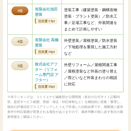
有限会社池田
塗装工事（建築塗装・鋼構造物
3位
塗装
塗装・プラント塗装）／防水工
注目度 17pt
事／足場工事など、外装関連を
まとめて計画しやすい
有限会社 高橋
外壁塗装／屋根塗装／防水塗装
4位
塗装
／下地処理を重視した施工方針
注目度 14pt
など
株式会社アフ
外壁リフォーム／屋根関連工事
5位
ター（リフォ
／屋根塗装など外装の塗り替え
ーム専門店 ア
／雨どいなど外装まわりの相談
フター）
に対応
注目度 10pt
※本ランキングは、コトイエナビ編集部が公開情報（各社の公式サイト記載内
容、提供サービス範囲、実績・保証・対応体制など）を継続的に収集・整理し、
独自の評価項目でスコアリングしたうえで作成した比較結果です。掲載後に提供
条件や対応範囲が変更される場合がありますので、最終判断の前に必ず各社の最
新情報をご確認ください。