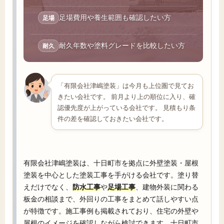
足場費用や養生範囲も確認したい方
足場
耐久年数や塗料グレードを比較したい方
耐久
「有限会社津嶋塗装」は今月も上位圏で見てお
きたい会社です。 前月より上の順位に入り、確
認優先度が上がっている会社です。 見積もり条
件の差を確認しておきたい会社です。
有限会社津嶋塗装は、十日町市を拠点に外壁塗装・屋根
塗装を中心とした塗装工事を手がける会社です。塗り替
えだけでなく、
防水工事
や
足場工事
、建物外装に関わる
板金の相談まで、外回りの工事をまとめて話しやすい点
が特徴です。施工事例も掲載されており、住宅の外壁や
屋根のイメージを確認しながら検討できます。十日町市