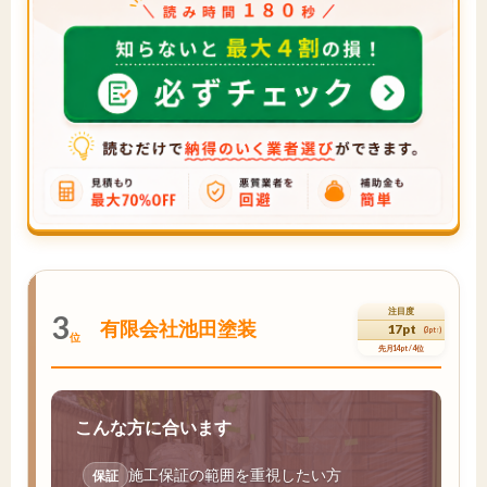
注目度
3
有限会社池田塗装
17pt
(3pt↑)
位
先月14pt / 4位
こんな方に合います
施工保証の範囲を重視したい方
保証