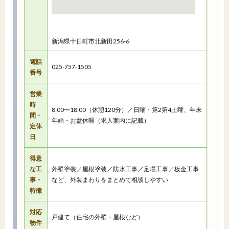
新潟県十日町市北新田256-6
電話
025-757-1505
番号
営業
時
8:00〜18:00（休憩120分）／日曜・第2第4土曜、年末
間・
年始・お盆休暇（求人案内に記載）
定休
日
得意
な工
外壁塗装／屋根塗装／防水工事／足場工事／板金工事
事・
など、外装まわりをまとめて相談しやすい
特徴
対応
戸建て（住宅の外壁・屋根など）
物件