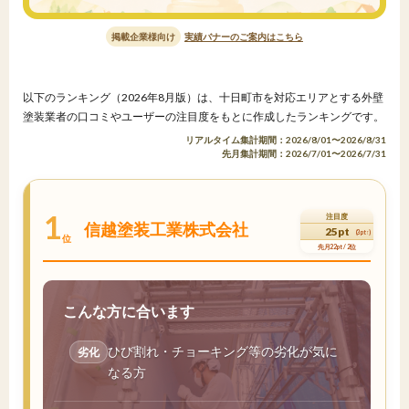
掲載企業様向け
実績バナーのご案内はこちら
以下のランキング（2026年8月版）は、十日町市を対応エリアとする外壁
塗装業者の口コミやユーザーの注目度をもとに作成したランキングです。
リアルタイム集計期間：2026/8/01〜2026/8/31
先月集計期間：2026/7/01〜2026/7/31
1
注目度
信越塗装工業株式会社
25pt
(3pt↑)
位
先月22pt / 2位
こんな方に合います
ひび割れ・チョーキング等の劣化が気に
劣化
なる方