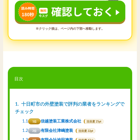
※クリック後は、ページ内の下部へ移動します。
目次
1
十日町市の外壁塗装で評判の業者をランキングで
チェック
1.1
信越塗装工業株式会社
1位
注目度 25pt
1.2
有限会社津嶋塗装
2位
注目度 22pt
1.3
有限会社池田塗装