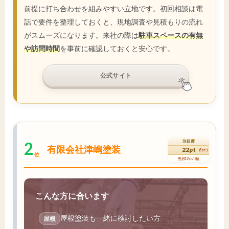
前提に打ち合わせを組みやすい立地です。初回相談は電
話で要件を整理しておくと、現地調査や見積もりの流れ
がスムーズになります。来社の際は
駐車スペースの有無
や訪問時間
を事前に確認しておくと安心です。
公式サイト
2
注目度
有限会社津嶋塗装
22pt
(5pt↑)
位
先月17pt / 3位
こんな方に合います
屋根塗装も一緒に検討したい方
屋根