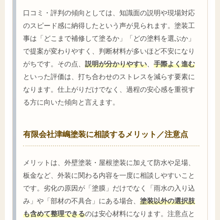
口コミ・評判の傾向としては、知識面の説明や現場対応
のスピード感に納得したという声が見られます。塗装工
事は「どこまで補修して塗るか」「どの塗料を選ぶか」
で提案が変わりやすく、判断材料が多いほど不安になり
がちです。その点、
説明が分かりやすい
、
手際よく進む
といった評価は、打ち合わせのストレスを減らす要素に
なります。仕上がりだけでなく、過程の安心感を重視す
る方に向いた傾向と言えます。
有限会社津嶋塗装に相談するメリット／注意点
メリットは、外壁塗装・屋根塗装に加えて防水や足場、
板金など、外装に関わる内容を一度に相談しやすいこと
です。劣化の原因が「塗膜」だけでなく「雨水の入り込
み」や「部材の不具合」にある場合、
塗装以外の選択肢
も含めて整理できる
のは安心材料になります。注意点と