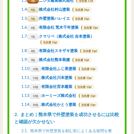
1.3
ニシダ建装株式会社
3位
注目度 17pt
1.4
株式会社村山塗装
4位
注目度 14pt
1.5
外壁塗装ハレイエ
5位
注目度 10pt
1.6
有限会社 荒木千年塗装
6位
注目度 10pt
1.7
クマリペ（株式会社 吉本塗装）
7位
注目度 10pt
1.8
有限会社スキザキ塗装
8位
注目度 10pt
1.9
株式会社熊本装建
9位
注目度 10pt
1.10
有限会社ふじ美塗装
10位
注目度 10pt
1.11
株式会社川本塗装
11位
注目度 10pt
1.12
有限会社宮本建装
12位
注目度 10pt
1.13
ホーミーズ株式会社
13位
注目度 10pt
1.14
株式会社かとう塗装
14位
注目度 10pt
2
まとめ｜熊本県で外壁塗装を成功させるには比較
と確認が欠かせない
2.1
熊本県で外壁塗装を頼む前によくある疑問を整