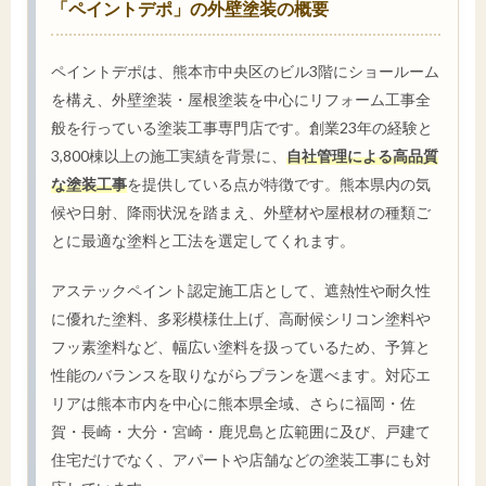
「ペイントデポ」の外壁塗装の概要
ペイントデポは、熊本市中央区のビル3階にショールーム
を構え、外壁塗装・屋根塗装を中心にリフォーム工事全
般を行っている塗装工事専門店です。創業23年の経験と
3,800棟以上の施工実績を背景に、
自社管理による高品質
な塗装工事
を提供している点が特徴です。熊本県内の気
候や日射、降雨状況を踏まえ、外壁材や屋根材の種類ご
とに最適な塗料と工法を選定してくれます。
アステックペイント認定施工店として、遮熱性や耐久性
に優れた塗料、多彩模様仕上げ、高耐候シリコン塗料や
フッ素塗料など、幅広い塗料を扱っているため、予算と
性能のバランスを取りながらプランを選べます。対応エ
リアは熊本市内を中心に熊本県全域、さらに福岡・佐
賀・長崎・大分・宮崎・鹿児島と広範囲に及び、戸建て
住宅だけでなく、アパートや店舗などの塗装工事にも対