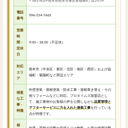
〒861-8039 熊本県熊本市東区長嶺南6丁目20-39
電話
096-234-7663
番号
営業
時
間・
9:00～18:00（不定休）
定休
日
対応
熊本市（中央区・東区・北区・南区・西区）および益
エリ
城町・菊陽町など周辺エリア
ア
外壁塗装・屋根塗装・防水工事・屋根葺き替え・その
得意
他リフォームなどに対応。プロタイムズ加盟店とし
な工
て、施工事例やお客様の声を公開しながら
品質管理と
事・
アフターサービスに力を入れた塗装工事
を行っている
特徴
点が特徴です。
相
外壁・屋根の診断や見積もりは無料。お家の健康診断