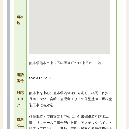
所在
地
熊本県熊本市中央区紺屋今町2-13 中田ビル3階
電話
096-312-4321
番号
対応
熊本市を中心に熊本県内全域に対応し、福岡・佐賀・
エリ
長崎・大分・宮崎・鹿児島エリアの外壁塗装・屋根塗
ア
装工事にも対応
外壁塗装・屋根塗装を中心に、付帯部塗装や防水工
得意
事、リフォーム工事全般に対応。アステックペイント
な工
認定施工店として、遮熱・高耐久塗料や多彩模様仕上