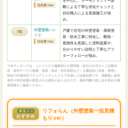
を中心に、サーモグラフィー診
注目度 14pt
断による丁寧な劣化チェックと
自社職人による直接施工が強
み。
外壁塗装ハレ
戸建て住宅の外壁塗装・屋根塗
5位
イエ
装・防水工事に特化し、断熱・
注目度 10pt
遮熱性を意識した塗料提案や、
分かりやすい説明と丁寧なアフ
ターフォローが強み。
※本ランキングは、コトイエナビ編集部が公開情報（各社の公式サイト記載内
容、提供サービス範囲、実績・保証・対応体制など）を継続的に収集・整理し、
独自の評価項目でスコアリングしたうえで作成した比較結果です。掲載後に提供
条件や対応範囲が変更される場合がありますので、最終判断の前に必ず各社の最
新情報をご確認ください。
リフォらん（外壁塗装一括見積
殿堂入り
おすすめ
もり.ver）