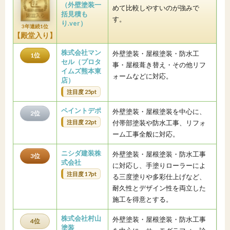
（外壁塗装一
めて比較しやすいのが強みで
括見積も
す。
り.ver）
3年連続1位
【殿堂入り】
株式会社マン
外壁塗装・屋根塗装・防水工
1位
セル（プロタ
事・屋根葺き替え・その他リフ
イムズ熊本東
ォームなどに対応。
店）
注目度 25pt
ペイントデポ
外壁塗装・屋根塗装を中心に、
2位
注目度 22pt
付帯部塗装や防水工事、リフォ
ーム工事全般に対応。
ニシダ建装株
外壁塗装・屋根塗装・防水工事
3位
式会社
に対応し、手塗りローラーによ
注目度 17pt
る三度塗りや多彩仕上げなど、
耐久性とデザイン性を両立した
施工を得意とする。
株式会社村山
外壁塗装・屋根塗装・防水工事
4位
塗装