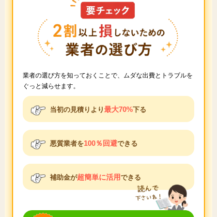
業者の選び方を知っておくことで、ムダな出費とトラブルを
ぐっと減らせます。
最大70%
当初の見積りより
下る
100％回避
悪質業者を
できる
超簡単に活用
補助金が
できる