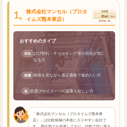
株式会社マンセル（プロタ
1
注目度
25pt
(3pt↑)
イムズ熊本東店）
位
先月22pt / 2位
おすすめのタイプ
ひび割れ・チョーキング等の劣化が気に
劣化
なる方
相場を見ながら適正価格で進めたい方
相場
色選びやイメージの提案も欲しい方
色
「株式会社マンセル（プロタイムズ熊本東
店）」は比較候補の本命に入りやすい会社で
す。 順位面でも前進しており、比較で目に留ま