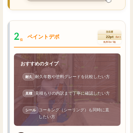
2
注目度
ペイントデポ
22pt
(5pt↑)
位
先月17pt / 3位
おすすめのタイプ
耐久年数や塗料グレードを比較したい方
耐久
見積もりの内訳まで丁寧に確認したい方
見積
コーキング（シーリング）も同時に直
シール
したい方