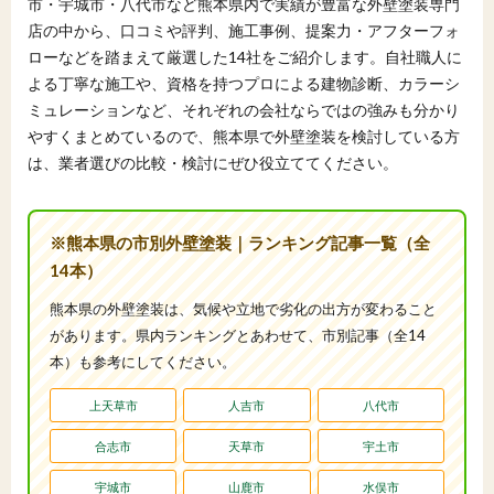
市・宇城市・八代市など熊本県内で実績が豊富な外壁塗装専門
店の中から、口コミや評判、施工事例、提案力・アフターフォ
ローなどを踏まえて厳選した14社をご紹介します。自社職人に
よる丁寧な施工や、資格を持つプロによる建物診断、カラーシ
ミュレーションなど、それぞれの会社ならではの強みも分かり
やすくまとめているので、熊本県で外壁塗装を検討している方
は、業者選びの比較・検討にぜひ役立ててください。
※熊本県の市別外壁塗装｜ランキング記事一覧（全
14本）
熊本県の外壁塗装は、気候や立地で劣化の出方が変わること
があります。県内ランキングとあわせて、市別記事（全14
本）も参考にしてください。
上天草市
人吉市
八代市
合志市
天草市
宇土市
宇城市
山鹿市
水俣市