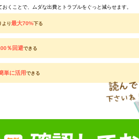
ておくことで、ムダな出費とトラブルをぐっと減らせます。
最大70%
りより
下る
100％回避
できる
簡単に活用
できる