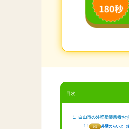
目次
1
白山市の外壁塗装業者お
1.1
外壁のらいと（
1位