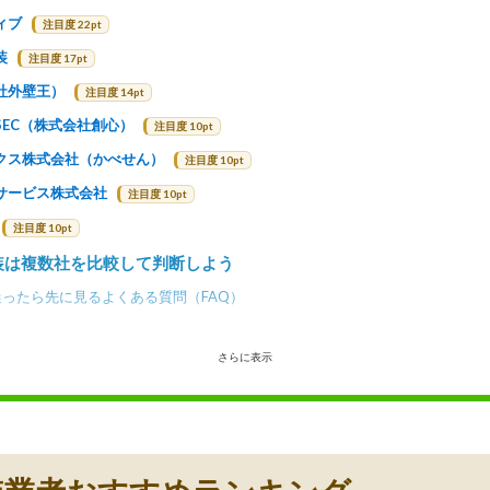
ィブ
注目度 22pt
装
注目度 17pt
社外壁王）
注目度 14pt
SEC（株式会社創心）
注目度 10pt
クス株式会社（かべせん）
注目度 10pt
サービス株式会社
注目度 10pt
注目度 10pt
装は複数社を比較して判断しよう
ったら先に見るよくある質問（FAQ）
さらに表示