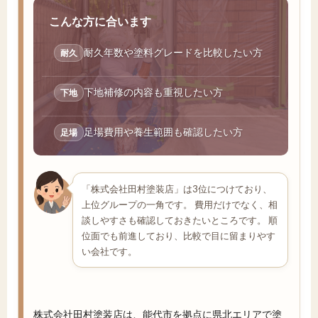
こんな方に合います
耐久年数や塗料グレードを比較したい方
耐久
下地補修の内容も重視したい方
下地
足場費用や養生範囲も確認したい方
足場
「株式会社田村塗装店」は3位につけており、
上位グループの一角です。 費用だけでなく、相
談しやすさも確認しておきたいところです。 順
位面でも前進しており、比較で目に留まりやす
い会社です。
株式会社田村塗装店は、能代市を拠点に県北エリアで塗