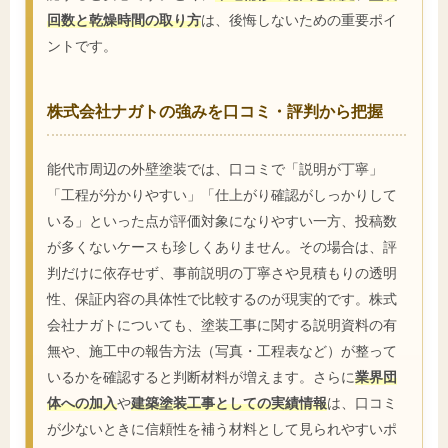
回数と乾燥時間の取り方
は、後悔しないための重要ポイ
ントです。
株式会社ナガトの強みを口コミ・評判から把握
能代市周辺の外壁塗装では、口コミで「説明が丁寧」
「工程が分かりやすい」「仕上がり確認がしっかりして
いる」といった点が評価対象になりやすい一方、投稿数
が多くないケースも珍しくありません。その場合は、評
判だけに依存せず、事前説明の丁寧さや見積もりの透明
性、保証内容の具体性で比較するのが現実的です。株式
会社ナガトについても、塗装工事に関する説明資料の有
無や、施工中の報告方法（写真・工程表など）が整って
いるかを確認すると判断材料が増えます。さらに
業界団
体への加入
や
建築塗装工事としての実績情報
は、口コミ
が少ないときに信頼性を補う材料として見られやすいポ