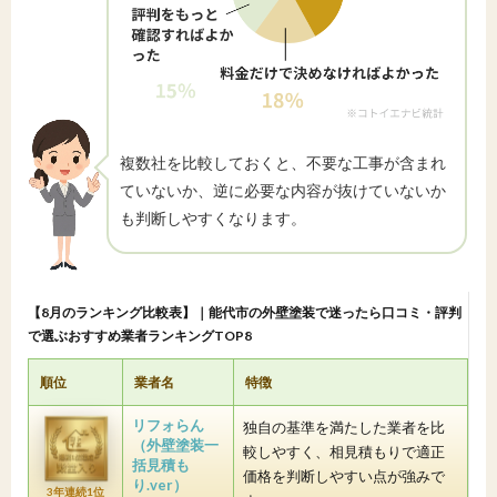
複数社を比較しておくと、不要な工事が含まれ
ていないか、逆に必要な内容が抜けていないか
も判断しやすくなります。
【8月のランキング比較表】｜能代市の外壁塗装で迷ったら口コミ・評判
で選ぶおすすめ業者ランキングTOP8
順位
業者名
特徴
リフォらん
独自の基準を満たした業者を比
（外壁塗装一
較しやすく、相見積もりで適正
括見積も
価格を判断しやすい点が強みで
り.ver）
3年連続1位