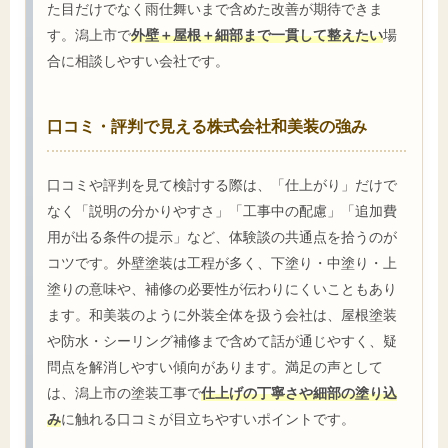
た目だけでなく雨仕舞いまで含めた改善が期待できま
す。潟上市で
外壁＋屋根＋細部まで一貫して整えたい
場
合に相談しやすい会社です。
口コミ・評判で見える株式会社和美装の強み
口コミや評判を見て検討する際は、「仕上がり」だけで
なく「説明の分かりやすさ」「工事中の配慮」「追加費
用が出る条件の提示」など、体験談の共通点を拾うのが
コツです。外壁塗装は工程が多く、下塗り・中塗り・上
塗りの意味や、補修の必要性が伝わりにくいこともあり
ます。和美装のように外装全体を扱う会社は、屋根塗装
や防水・シーリング補修まで含めて話が通じやすく、疑
問点を解消しやすい傾向があります。満足の声として
は、潟上市の塗装工事で
仕上げの丁寧さや細部の塗り込
み
に触れる口コミが目立ちやすいポイントです。