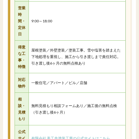
営業
時
間・
9:00～18:00
定休
日
得意
屋根塗装／外壁塗装／塗装工事。雪や塩害を踏まえた
な工
下地処理を重視し、施工から引き渡しまで責任対応。
事・
引き渡し後6ヶ月の無料点検あり
特徴
対応
一般住宅／アパート／ビル／店舗
物件
相
談・
無料見積もり相談フォームあり／施工後の無料点検
見積
（引き渡し後6ヶ月）
もり
公式
サイ
有限会社 美工舎塗装工業の公式サイトはこちら