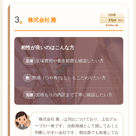
注目度
3
株式会社 雅
17pt
(3pt↑)
位
先月14pt / 4位
相性が良いのはこんな方
足場費用や養生範囲も確認したい方
足場
艶感（つや有/なし）もこだわりたい方
艶
見積もりの内訳まで丁寧に確認したい方
見積
「株式会社 雅」は3位につけており、上位グル
ープの一角です。 比較候補として残しておくと
判断しやすい会社です。 順位面でも前進してお