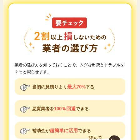
業者の選び方を知っておくことで、ムダな出費とトラブルを
ぐっと減らせます。
最大70%
当初の見積りより
下る
100％回避
悪質業者を
できる
超簡単に活用
補助金が
できる