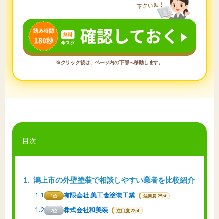
※クリック後は、ページ内の下部へ移動します。
目次
1
潟上市の外壁塗装で相談しやすい業者を比較紹介
1.1
有限会社 美工舎塗装工業
1位
注目度 25pt
1.2
株式会社和美装
2位
注目度 22pt