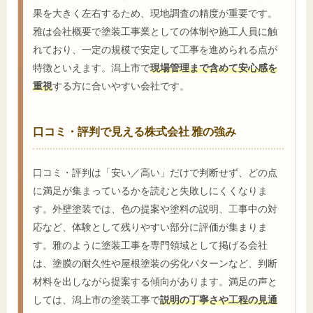
果を大きく左右するため、現地調査の精度が重要です。
雅は会社概要で塗装工事業としての体制や施工人員に触
れており、一定の規模で安定して工事を進められる点が
特徴といえます。潟上市で
現場管理まで含めて安心感を
重視
する方に合いやすい会社です。
口コミ・評判で見える株式会社 雅の強み
口コミ・評判は「安い／高い」だけで判断せず、どの点
に満足が集まっているかを読むと失敗しにくくなりま
す。外壁塗装では、色の提案や塗料の説明、工事中の対
応など、体験として残りやすい部分に評価が集まりま
す。雅のように塗装工事を専門領域として掲げる会社
は、塗膜の耐久性や屋根塗装の劣化パターンなど、判断
材料を出しながら提案する傾向があります。満足の声と
しては、潟上市の塗装工事で
説明の丁寧さや工程の見通