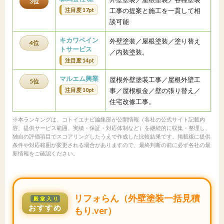
3位
注目度 17pt
工事の提案と施工を一貫して相
談可能
キカワペイン
外壁塗装／屋根塗装／塗り替え
4位
トサービス
／内装塗装。
注目度 14pt
マルエム興業
屋根外壁塗装工事／屋根外壁工
5位
注目度 10pt
事／屋根板金／壁の張り替え／
住宅改修工事。
※本ランキングは、コトイエナビ編集部が公開情報（各社の公式サイト記載内
容、提供サービス範囲、実績・保証・対応体制など）を継続的に収集・整理し、
独自の評価項目でスコアリングしたうえで作成した比較結果です。掲載後に提供
条件や対応範囲が変更される場合がありますので、最終判断の前に必ず各社の最
新情報をご確認ください。
リフォらん（外壁塗装一括見積
殿堂入り
おすすめ
もり.ver）