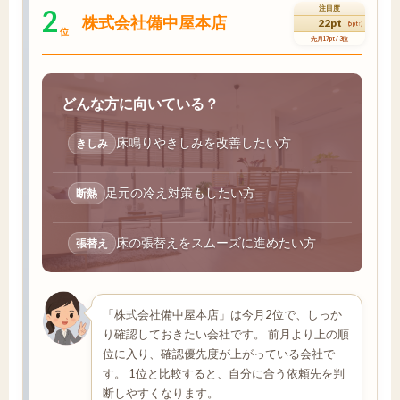
2
注目度
株式会社備中屋本店
22pt
(5pt↑)
位
先月17pt / 3位
どんな方に向いている？
床鳴りやきしみを改善したい方
きしみ
足元の冷え対策もしたい方
断熱
床の張替えをスムーズに進めたい方
張替え
「株式会社備中屋本店」は今月2位で、しっか
り確認しておきたい会社です。 前月より上の順
位に入り、確認優先度が上がっている会社で
す。 1位と比較すると、自分に合う依頼先を判
断しやすくなります。