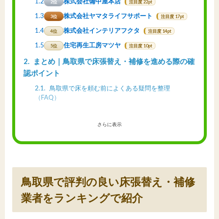
1.2
株式会社備中屋本店
2位
注目度 22pt
1.3
株式会社ヤマタライフサポート
3位
注目度 17pt
1.4
株式会社インテリアフクタ
4位
注目度 14pt
1.5
住宅再生工房マツヤ
5位
注目度 10pt
2
まとめ｜鳥取県で床張替え・補修を進める際の確
認ポイント
2.1
鳥取県で床を頼む前によくある疑問を整理
（FAQ）
さらに表示
鳥取県で評判の良い床張替え・補修
業者をランキングで紹介