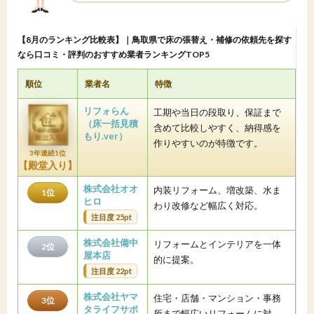
【8月のランキング比較表】｜鳥取県で床の張替え・補修の依頼先を探す
なら口コミ・評判のおすすめ業者ランキングTOP5
順位
業者名
特徴
リフォらん
工期や当日の段取り、保証まで
（床一括見積
含めて比較しやすく、納得感を
もり.ver）
作りやすいのが特徴です。
3年連続1位
【殿堂入り】
株式会社オオ
内装リフォーム、増改築、水ま
1位
ヒロ
わり改修など幅広く対応。
注目度 25pt
株式会社備中
リフォームとインテリアを一体
2位
屋本店
的に提案。
注目度 22pt
株式会社ヤマ
住宅・店舗・マンション・事務
3位
タライフサポ
所まで幅広いリフォームに対