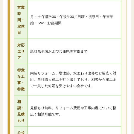
営業
時
月～土 午前9:00～午後5:00／日曜・祝祭日・年末年
間・
始・GW・お盆期間
定休
日
対応
エリ
鳥取県全域および兵庫県美方郡まで
ア
得意
内装リフォーム、増改築、水まわり改修など幅広く対
な工
応。自社職人施工を打ち出しており、相談から施工ま
事・
で一貫した対応を受けやすい会社です。
特徴
相
談・
見積もり無料。リフォーム費用や工事内容について幅
見積
広く相談可能です。
もり
公式