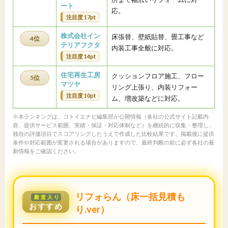
ート
応。
注目度 17pt
株式会社イン
床張替、壁紙貼替、畳工事など
4位
テリアフクタ
内装工事全般に対応。
注目度 14pt
住宅再生工房
クッションフロア施工、フロー
5位
マツヤ
リング上張り、内装リフォー
注目度 10pt
ム、増改築などに対応。
※本ランキングは、コトイエナビ編集部が公開情報（各社の公式サイト記載内
容、提供サービス範囲、実績・保証・対応体制など）を継続的に収集・整理し、
独自の評価項目でスコアリングしたうえで作成した比較結果です。掲載後に提供
条件や対応範囲が変更される場合がありますので、最終判断の前に必ず各社の最
新情報をご確認ください。
リフォらん（床一括見積も
殿堂入り
おすすめ
り.ver）