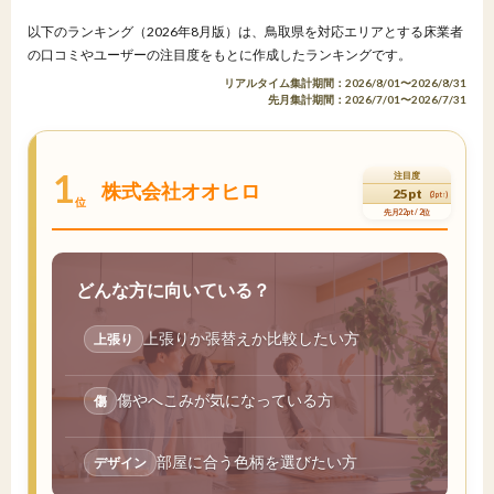
以下のランキング（2026年8月版）は、鳥取県を対応エリアとする床業者
の口コミやユーザーの注目度をもとに作成したランキングです。
リアルタイム集計期間：2026/8/01〜2026/8/31
先月集計期間：2026/7/01〜2026/7/31
1
注目度
株式会社オオヒロ
25pt
(3pt↑)
位
先月22pt / 2位
どんな方に向いている？
上張りか張替えか比較したい方
上張り
傷やへこみが気になっている方
傷
部屋に合う色柄を選びたい方
デザイン