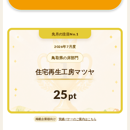
先月の注目No.1
2026年7月度
鳥取県の床部門
住宅再生工房マツヤ
25
pt
掲載企業様向け
実績バナーのご案内はこちら