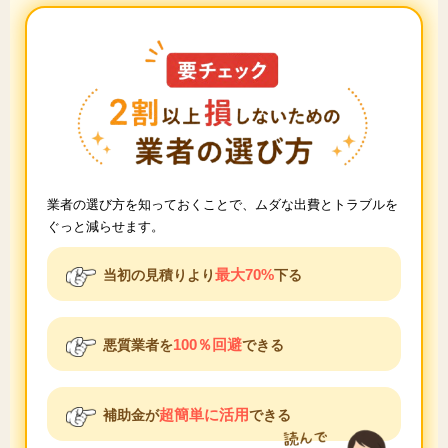
業者の選び方を知っておくことで、ムダな出費とトラブルを
ぐっと減らせます。
最大70%
当初の見積りより
下る
100％回避
悪質業者を
できる
超簡単に活用
補助金が
できる