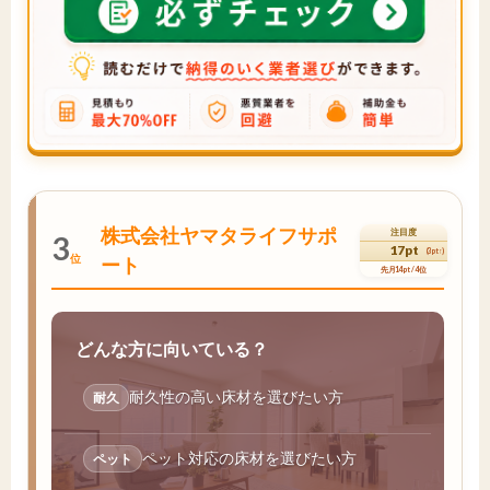
株式会社ヤマタライフサポ
注目度
3
17pt
(3pt↑)
位
ート
先月14pt / 4位
どんな方に向いている？
耐久性の高い床材を選びたい方
耐久
ペット対応の床材を選びたい方
ペット