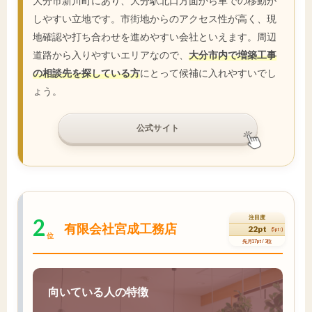
大分市新川町にあり、大分駅北口方面から車での移動が
しやすい立地です。市街地からのアクセス性が高く、現
地確認や打ち合わせを進めやすい会社といえます。周辺
道路から入りやすいエリアなので、
大分市内で増築工事
の相談先を探している方
にとって候補に入れやすいでし
ょう。
公式サイト
2
注目度
有限会社宮成工務店
22pt
(5pt↑)
位
先月17pt / 3位
向いている人の特徴