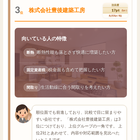
注目度
3
株式会社豊後建築工房
17pt
(3pt↑)
位
先月14pt / 4位
向いている人の特徴
断熱性能も落とさず快適に増築したい方
断熱
税金面も含めて把握したい方
固定資産税
生活動線に合う間取りを考えたい方
間取り
順位面でも前進しており、比較で目に留まりや
すい会社です。 「株式会社豊後建築工房」は3
位につけており、上位グループの一角です。 上
位2社とあわせて、内容や対応範囲を見比べた
いところです。