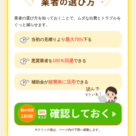
業者の選び方を知っておくことで、ムダな出費とトラブルを
ぐっと減らせます。
最大70%
当初の見積りより
下る
100％回避
悪質業者を
できる
超簡単に活用
補助金が
できる
※クリック後は、ページ内の下部へ移動します。