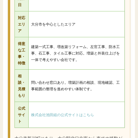
日
対応
エリ
大分市を中心としたエリア
ア
得意
建築一式工事、増改築リフォーム、左官工事、防水工
な工
事、石工事、タイル工事に対応。増築と外装仕上げを
事・
一体で考えやすい会社です。
特徴
相
談・
問い合わせ窓口あり。増築計画の相談、現地確認、工
見積
事範囲の整理を進めやすい体制です。
もり
公式
サイ
株式会社池田組の公式サイトはこちら
ト