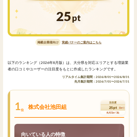
25
pt
掲載企業様向け
実績バナーのご案内はこちら
以下のランキング（2026年8月版）は、大分県を対応エリアとする増築業
者の口コミやユーザーの注目度をもとに作成したランキングです。
リアルタイム集計期間：2026/8/01〜2026/8/31
先月集計期間：2026/7/01〜2026/7/31
1
注目度
株式会社池田組
25pt
(3pt↑)
位
先月22pt / 2位
向いている人の特徴