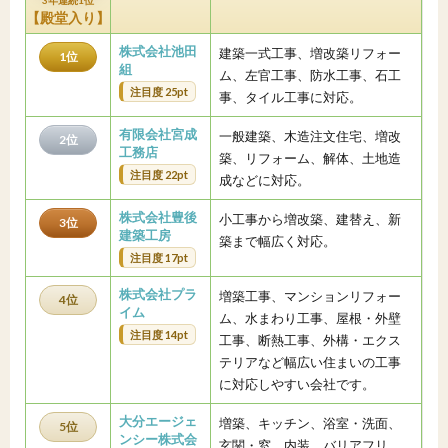
【殿堂入り】
株式会社池田
建築一式工事、増改築リフォー
1位
組
ム、左官工事、防水工事、石工
注目度 25pt
事、タイル工事に対応。
有限会社宮成
一般建築、木造注文住宅、増改
2位
工務店
築、リフォーム、解体、土地造
注目度 22pt
成などに対応。
株式会社豊後
小工事から増改築、建替え、新
3位
建築工房
築まで幅広く対応。
注目度 17pt
株式会社プラ
増築工事、マンションリフォー
4位
イム
ム、水まわり工事、屋根・外壁
注目度 14pt
工事、断熱工事、外構・エクス
テリアなど幅広い住まいの工事
に対応しやすい会社です。
大分エージェ
増築、キッチン、浴室・洗面、
5位
ンシー株式会
玄関・窓、内装、バリアフリ