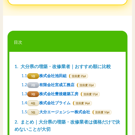
目次
1
大分県の増築・改修業者｜おすすめ順に比較
1.1
株式会社池田組
1位
注目度 25pt
1.2
有限会社宮成工務店
2位
注目度 22pt
1.3
株式会社豊後建築工房
3位
注目度 17pt
1.4
株式会社プライム
4位
注目度 14pt
1.5
大分エージェンシー株式会社
5位
注目度 10pt
2
まとめ｜大分県の増築・改修業者は価格だけで決
めないことが大切