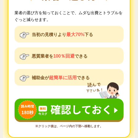
業者の選び方を知っておくことで、ムダな出費とトラブルを
ぐっと減らせます。
最大70%
当初の見積りより
下る
100％回避
悪質業者を
できる
超簡単に活用
補助金が
できる
※クリック後は、ページ内の下部へ移動します。