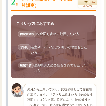
2
22pt
(5pt↑)
社讃商）
位
先月17pt / 3位
こういう方におすすめ
税金面も含めて把握したい方
固定資産税
浴室やトイレなど水回りの増設もした
水回り
い方
確認申請の必要性も含めて相談した
確認申請
い方
先月から上向いており、比較候補として存在感
が出ています。 「アトリエ住まいる（株式会社
讃商）」は2位と高い位置にあり、比較候補と
して有力です。 対応や説明の分かりやすさも比