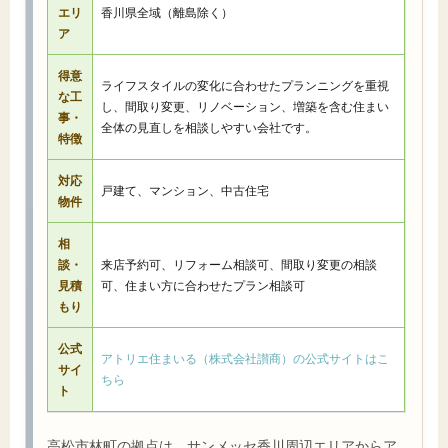
エリ
香川県全域（離島除く）
ア
得意
ライフスタイルの変化に合わせたプランニングを重視
な工
し、間取り変更、リノベーション、増築を含む住まい
事・
全体の見直しを相談しやすい会社です。
特徴
対応
戸建て、マンション、中古住宅
物件
相
談・
来店予約可、リフォーム相談可、間取り変更の相談
見積
可、住まい方に合わせたプラン相談可
もり
公式
アトリエ住まいる（株式会社讃商）の公式サイトはこ
サイ
ちら
ト
高松市林町の拠点は、サンメッセ香川周辺エリアからア