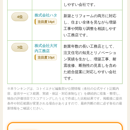
しやすい会社です。
株式会社ハタ
新築とリフォームの両方に対応
4位
注目度 14pt
し、住まい全体を見ながら増築
工事や間取り調整を相談しやす
い工務店です。
株式会社大河
創業年数の長い工務店として、
5位
内工務店
注文住宅の知見とリノベーショ
注目度 10pt
ン実績を生かし、増築工事、耐
震改修、断熱性の見直しを含め
た総合提案に対応しやすい会社
です。
※本ランキングは、コトイエナビ編集部が公開情報（各社の公式サイト記載内
容、提供サービス範囲、実績・保証・対応体制など）を継続的に収集・整理し、
独自の評価項目でスコアリングしたうえで作成した比較結果です。掲載後に提供
条件や対応範囲が変更される場合がありますので、最終判断の前に必ず各社の最
新情報をご確認ください。