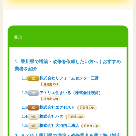
目次
1
香川県で増築・改修を依頼したい方へ｜おすすめ
業者を紹介
1.1
株式会社リフォームセンター三野
1位
注目度 25pt
1.2
アトリエ住まいる（株式会社讃商）
2位
注目度 22pt
1.3
株式会社エグゼスト
3位
注目度 17pt
1.4
株式会社ハタ
4位
注目度 14pt
1.5
株式会社大河内工務店
5位
注目度 10pt
2
まとめ｜香川県で増築・改修業者を選ぶ際は対応