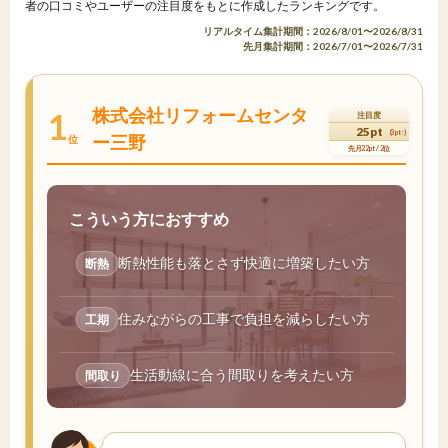
者の口コミやユーザーの注目度をもとに作成したランキングです。
リアルタイム集計期間：2026/8/01〜2026/8/31
先月集計期間：2026/7/01〜2026/7/31
株式会社リフォームセンタ
1
注目度
25pt
(3pt↑)
ー三野
位
先月22pt / 2位
こういう方におすすめ
断熱性能も落とさず快適に増築したい方
断熱
住みながらの工事で負担を減らしたい方
工期
生活動線に合う間取りを考えたい方
間取り