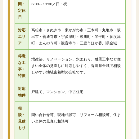
間・
8:00～18:00／日・祝
定休
日
対応
高松市・さぬき市・東かがわ市・三木町・丸亀市・坂
エリ
出市・善通寺市・宇多津町・綾川町・琴平町・多度津
ア
町・まんのう町・観音寺市・三豊市ほか香川県全域
得意
増改築、リノベーション、水まわり、耐震工事など住
な工
まい全体の見直しに対応しやすく、香川県全域で相談
事・
しやすい地域密着型の会社です。
特徴
対応
戸建て、マンション、中古住宅
物件
相
談・
問い合わせ可、現地相談可、リフォーム相談可、住ま
見積
い全体の見直し相談可
もり