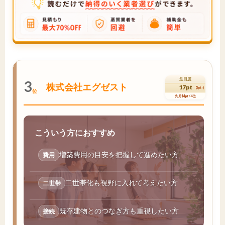
注目度
3
株式会社エグゼスト
17pt
(3pt↑)
位
先月14pt / 4位
こういう方におすすめ
増築費用の目安を把握して進めたい方
費用
二世帯化も視野に入れて考えたい方
二世帯
既存建物とのつなぎ方も重視したい方
接続