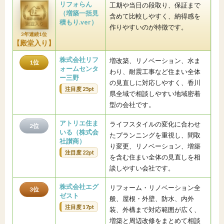
リフォらん
工期や当日の段取り、保証まで
（増築一括見
含めて比較しやすく、納得感を
積もり.ver）
作りやすいのが特徴です。
3年連続1位
【殿堂入り】
株式会社リフ
増改築、リノベーション、水ま
1位
ォームセンタ
わり、耐震工事など住まい全体
ー三野
の見直しに対応しやすく、香川
注目度 25pt
県全域で相談しやすい地域密着
型の会社です。
アトリエ住ま
ライフスタイルの変化に合わせ
2位
いる（株式会
たプランニングを重視し、間取
社讃商）
り変更、リノベーション、増築
注目度 22pt
を含む住まい全体の見直しを相
談しやすい会社です。
株式会社エグ
リフォーム・リノベーション全
3位
ゼスト
般、屋根・外壁、防水、内外
注目度 17pt
装、外構まで対応範囲が広く、
増築と周辺改修をまとめて相談