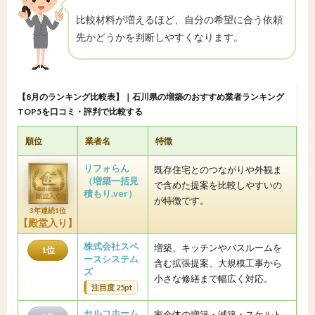
比較材料が増えるほど、自分の希望に合う依頼
先かどうかを判断しやすくなります。
【8月のランキング比較表】｜石川県の増築のおすすめ業者ランキング
TOP5を口コミ・評判で比較する
順位
業者名
特徴
リフォらん
既存住宅とのつながりや外観ま
（増築一括見
で含めた提案を比較しやすいの
積もり.ver）
が特徴です。
3年連続1位
【殿堂入り】
株式会社スペ
増築、キッチンやバスルームを
1位
ースシステム
含む拡張提案、大規模工事から
ズ
小さな修繕まで幅広く対応。
注目度 25pt
セルコホーム
家全体の増築・減築・スケルト