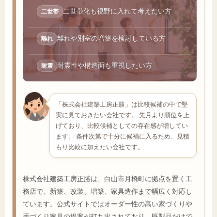
二世帯化も視野に入れて考えたい方
二世帯
離れや別室の増築を検討している方
離れ
耐震性や構造面も重視したい方
耐震
「株式会社建築工房正勝」は比較候補の中で堅
実に見ておきたい会社です。 先月より順位を上
げており、比較候補としての存在感が増してい
ます。 条件次第で十分に候補に入るため、見積
もり比較に加えたい会社です。
株式会社建築工房正勝は、白山市月橋町に拠点を置く工
務店で、新築、改装、増築、家具造作まで幅広く対応し
ています。公式サイトではオーダー性の高い家づくりや
手づくり家具の提案が打ち出されており、既製品だけで