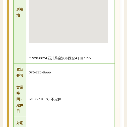
所在
地
〒920-0024 石川県金沢市西念4丁目19-6
電話
076-225-8666
番号
営業
時
間・
8:30〜18:30／不定休
定休
日
対応