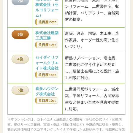
2位
株式会社（セ
ンリフォーム、二世帯住宅、収
ルコリフォー
納計画、バリアフリー、自然素
ム）
材の提案。
注目度 22pt
株式会社建築
新築、改造、増築、木工事、造
3位
工房正勝
作家具、オーダー性の高い住ま
注目度 17pt
いづくり。
セイダイリフ
断熱リノベーション、増改築、
4位
ォームクリエ
二世帯化に伴う住まいの見直
イト株式会社
し、建築士在籍による設計・施
注目度 14pt
工相談に対応。
喜多ハウジン
二世帯同居型リフォーム、減改
5位
グ株式会社
築、平屋リフォーム、古民家再
注目度 10pt
生など住まい全体を見直す提案
に対応。
※本ランキングは、コトイエナビ編集部が公開情報（各社の公式サイト記載内
容、提供サービス範囲、実績・保証・対応体制など）を継続的に収集・整理し、
独自の評価項目でスコアリングしたうえで作成した比較結果です。掲載後に提供