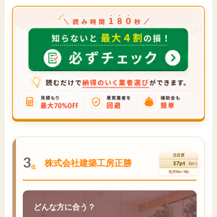
注目度
3
株式会社建築工房正勝
17pt
(3pt↑)
位
先月14pt / 4位
どんな方に合う？