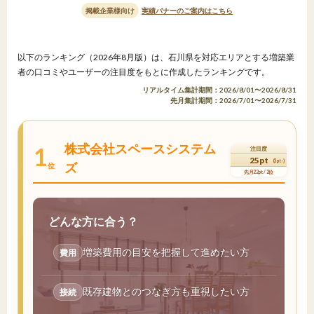
掲載企業様向け
実績バナーのご案内はこちら
以下のランキング（2026年8月版）は、石川県を対応エリアとする増築業
者の口コミやユーザーの注目度をもとに作成したランキングです。
リアルタイム集計期間：2026/8/01〜2026/8/31
先月集計期間：2026/7/01〜2026/7/31
株式会社スペースシステム
1
注目度
25pt
(3pt↑)
ズ
位
先月22pt / 2位
どんな方に合う？
増築費用の目安を把握して進めたい方
費用
既存建物とのつなぎ方も重視したい方
接続