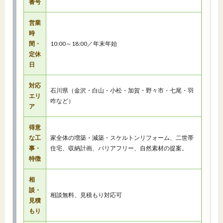
番号
営業
時
間・
10:00～18:00／年末年始
定休
日
対応
石川県（金沢・白山・小松・加賀・野々市・七尾・羽
エリ
咋など）
ア
得意
な工
家全体の増築・減築・スケルトンリフォーム、二世帯
事・
住宅、収納計画、バリアフリー、自然素材の提案。
特徴
相
談・
相談無料、見積もり対応可
見積
もり