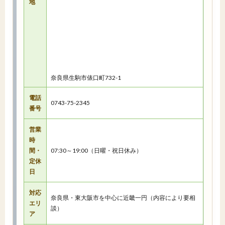
地
奈良県生駒市俵口町732-1
電話
0743-75-2345
番号
営業
時
間・
07:30～19:00（日曜・祝日休み）
定休
日
対応
奈良県・東大阪市を中心に近畿一円（内容により要相
エリ
談）
ア