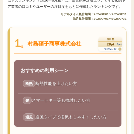
以下のランキング（2026年8月版）は、奈良県を対応エリアとする玄関ド
ア業者の口コミやユーザーの注目度をもとに作成したランキングです。
リアルタイム集計期間：2026/8/01〜2026/8/31
先月集計期間：2026/7/01〜2026/7/31
1
注目度
村島硝子商事株式会社
28pt
(5pt↓)
位
先月33pt / 1位
おすすめの利用シーン
断熱性能を上げたい方
断熱
スマートキー等も検討したい方
鍵
通風タイプで換気もしやすくしたい方
通風