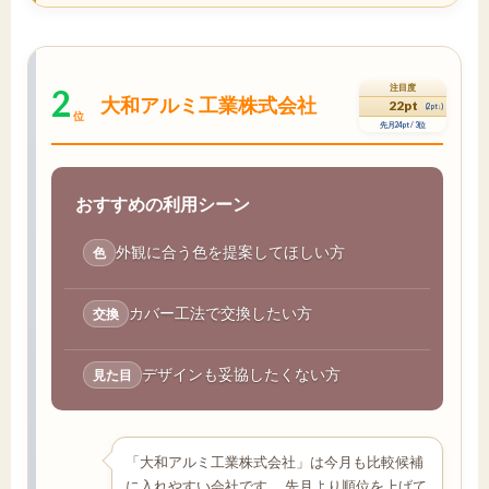
2
注目度
大和アルミ工業株式会社
22pt
(2pt↓)
位
先月24pt / 3位
おすすめの利用シーン
外観に合う色を提案してほしい方
色
カバー工法で交換したい方
交換
デザインも妥協したくない方
見た目
「大和アルミ工業株式会社」は今月も比較候補
に入れやすい会社です。 先月より順位を上げて