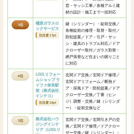
窓・サッシ工事／各種アルミ建
材の設計・施工まで一括対応
橿原ガラスロ
鍵（シリンダー）・錠前交換／
3位
ックサービス
各種錠前の修理・取替・取付／
注目度 17pt
防犯提案／ドア・引戸・サッ
シ・建具のトラブル対応／ドア
クローザー取付／ガラス割替・
網戸張替など住まいの困りごと
に対応
LIXILリフォー
玄関ドア交換／玄関ドア修理／
4位
ムショップ ラ
玄関ドアリフォーム／断熱ド
イファ奈良駅
ア・採風ドア・防犯提案／ドア
前（株式会社
クローザー交換／丁番（ヒン
インテコ）
ジ）調整・交換／鍵（シリンダ
注目度 14pt
ー）・錠前交換など
株式会社ハウ
玄関ドア交換／玄関引き戸の交
5位
ジングインテ
換／玄関ドア修理／ドアクロー
リア（LIXILリ
ザー交換／鍵（シリンダー）・