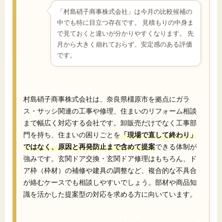
「村島硝子商事株式会社」は今月の比較候補の
中でも特に目立つ存在です。 見積もりの中身ま
で見ておくと違いが分かりやすくなります。 先
月から大きく崩れておらず、安定感のある評価
です。
村島硝子商事株式会社は、奈良県橿原市を拠点にガラ
ス・サッシ関連の工事や修理、住まいのリフォーム相談
まで幅広く対応する会社です。卸販売だけでなく工事部
門を持ち、住まいの困りごとを
「現場で直して終わり」
ではなく、原因と再発防止まで含めて提案
できる体制が
強みです。玄関ドア交換・玄関ドア修理はもちろん、ド
ア枠（枠材）の補修や建具の調整など、複合的な不具合
が絡むケースでも相談しやすいでしょう。部材や商品知
識を活かした提案型の対応を求める方に向いています。