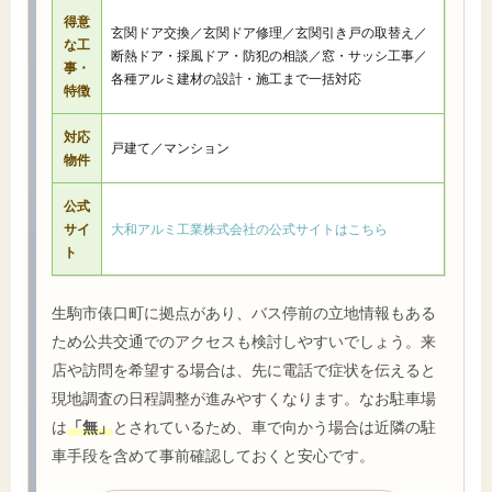
得意
玄関ドア交換／玄関ドア修理／玄関引き戸の取替え／
な工
断熱ドア・採風ドア・防犯の相談／窓・サッシ工事／
事・
各種アルミ建材の設計・施工まで一括対応
特徴
対応
戸建て／マンション
物件
公式
サイ
大和アルミ工業株式会社の公式サイトはこちら
ト
生駒市俵口町に拠点があり、バス停前の立地情報もある
ため公共交通でのアクセスも検討しやすいでしょう。来
店や訪問を希望する場合は、先に電話で症状を伝えると
現地調査の日程調整が進みやすくなります。なお駐車場
は
「無」
とされているため、車で向かう場合は近隣の駐
車手段を含めて事前確認しておくと安心です。