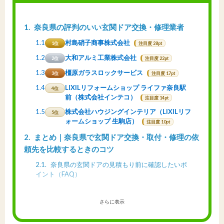
1
奈良県の評判のいい玄関ドア交換・修理業者
1.1
村島硝子商事株式会社
1位
注目度 28pt
1.2
大和アルミ工業株式会社
2位
注目度 22pt
1.3
橿原ガラスロックサービス
3位
注目度 17pt
1.4
LIXILリフォームショップ ライファ奈良駅
4位
前（株式会社インテコ）
注目度 14pt
1.5
株式会社ハウジングインテリア（LIXILリフ
5位
ォームショップ 生駒店）
注目度 10pt
2
まとめ｜奈良県で玄関ドア交換・取付・修理の依
頼先を比較するときのコツ
2.1
奈良県の玄関ドアの見積もり前に確認したいポ
イント（FAQ）
さらに表示