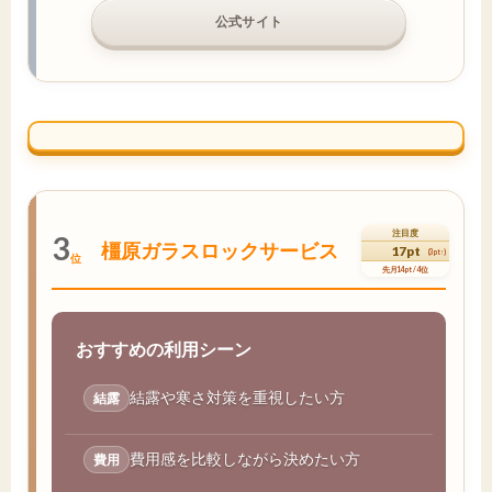
公式サイト
注目度
3
橿原ガラスロックサービス
17pt
(3pt↑)
位
先月14pt / 4位
おすすめの利用シーン
結露や寒さ対策を重視したい方
結露
費用感を比較しながら決めたい方
費用