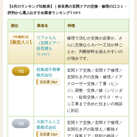
【8月のランキング比較表】｜奈良県の玄関ドアの交換・修理の口コミ・
評判から選ぶおすすめ業者ランキングTOP5
順位
業者名
特徴
3年連続1位
リフォらん
修理で済むか交換が必要か、さ
【殿堂入り】
（玄関ドア一
らに交換ならカバー工法か枠ご
括見積も
とか、判断材料を揃えやすいの
り.ver）
が強みです。
村島硝子商事
玄関ドア交換／玄関ドア修理／
1位
株式会社
玄関引き戸の交換・修理／ドア
注目度 28pt
クローザー交換／丁番（ヒン
ジ）調整・交換／鍵（シリンダ
ー）・錠前交換／ガラス・サッ
シ工事まで含めた住まいの相談
に対応
大和アルミ工
玄関ドア交換／玄関ドア修理／
2位
業株式会社
玄関引き戸の取替え／断熱ド
注目度 22pt
ア・採風ドア・防犯の相談／