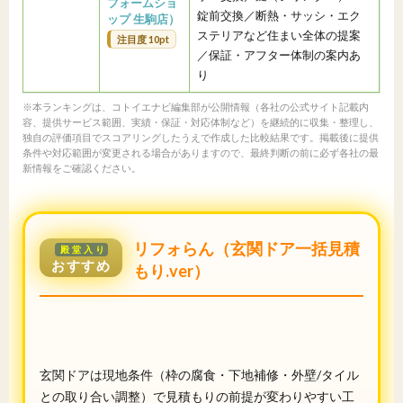
フォームショ
錠前交換／断熱・サッシ・エク
ップ 生駒店）
ステリアなど住まい全体の提案
注目度 10pt
／保証・アフター体制の案内あ
り
※本ランキングは、コトイエナビ編集部が公開情報（各社の公式サイト記載内
容、提供サービス範囲、実績・保証・対応体制など）を継続的に収集・整理し、
独自の評価項目でスコアリングしたうえで作成した比較結果です。掲載後に提供
条件や対応範囲が変更される場合がありますので、最終判断の前に必ず各社の最
新情報をご確認ください。
リフォらん（玄関ドア一括見積
殿堂入り
おすすめ
もり.ver）
玄関ドアは現地条件（枠の腐食・下地補修・外壁/タイル
との取り合い調整）で見積もりの前提が変わりやすい工