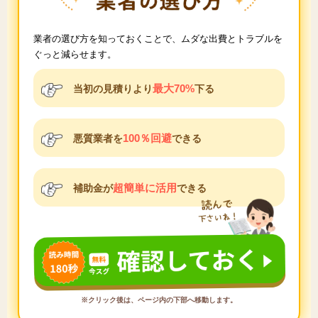
業者の選び方を知っておくことで、ムダな出費とトラブルを
ぐっと減らせます。
最大70%
当初の見積りより
下る
100％回避
悪質業者を
できる
超簡単に活用
補助金が
できる
※クリック後は、ページ内の下部へ移動します。