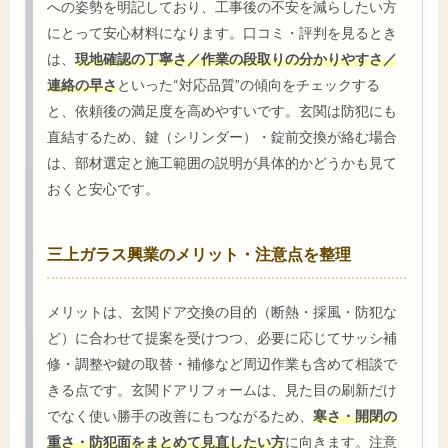
への姿勢を明記しており、工事後の不安を減らしたい方
にとって安心材料になります。口コミ・評判を見るとき
は、
現地確認の丁寧さ／作業の段取りの分かりやすさ／
連絡の早さ
といった“対応品質”の傾向をチェックする
と、依頼後の満足度を高めやすいです。玄関は防犯にも
直結するため、鍵（シリンダー）・錠前交換が絡む場合
は、部材選定と施工範囲の説明が具体的かどうかも見て
おくと安心です。
三上ガラス興業のメリット・注意点を整理
メリットは、玄関ドア交換の目的（断熱・採風・防犯な
ど）に合わせて提案を受けつつ、必要に応じてサッシ補
修・調整や鍵の取替・補修など周辺作業も含めて相談で
きる点です。玄関ドアリフォームは、見た目の刷新だけ
でなく使い勝手の改善にもつながるため、
寒さ・開閉の
重さ・防犯面をまとめて見直したい方
に向きます。注意