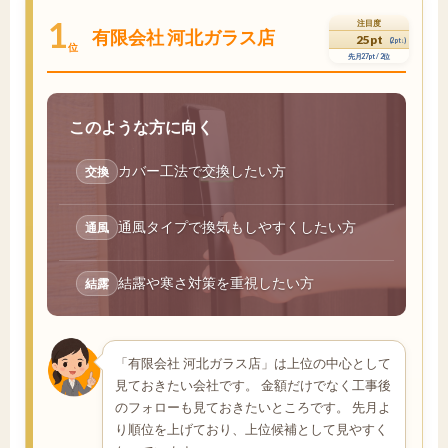
1
注目度
有限会社 河北ガラス店
25pt
(2pt↓)
位
先月27pt / 2位
このような方に向く
カバー工法で交換したい方
交換
通風タイプで換気もしやすくしたい方
通風
結露や寒さ対策を重視したい方
結露
「有限会社 河北ガラス店」は上位の中心として
見ておきたい会社です。 金額だけでなく工事後
のフォローも見ておきたいところです。 先月よ
り順位を上げており、上位候補として見やすく