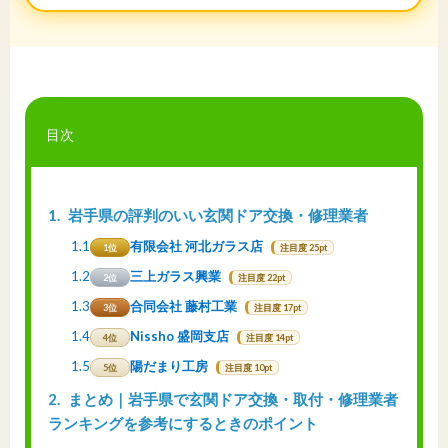
目次
1
岩手県の評判のいい玄関ドア交換・修理業者
1.1
有限会社 河北ガラス店
1位
注目度 25pt
1.2
三上ガラス興業
2位
注目度 22pt
1.3
合同会社 藤村工業
3位
注目度 17pt
1.4
Nissho 盛岡支店
4位
注目度 14pt
1.5
陽だまり工房
5位
注目度 10pt
2
まとめ｜岩手県で玄関ドア交換・取付・修理業者
ランキングを参考にするときのポイント