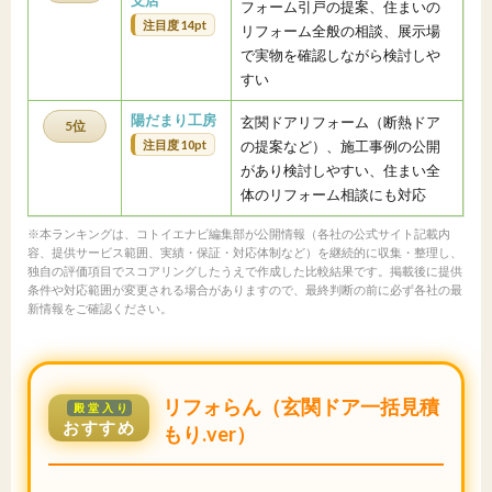
支店
フォーム引戸の提案、住まいの
注目度 14pt
リフォーム全般の相談、展示場
で実物を確認しながら検討しや
すい
陽だまり工房
玄関ドアリフォーム（断熱ドア
5位
注目度 10pt
の提案など）、施工事例の公開
があり検討しやすい、住まい全
体のリフォーム相談にも対応
※本ランキングは、コトイエナビ編集部が公開情報（各社の公式サイト記載内
容、提供サービス範囲、実績・保証・対応体制など）を継続的に収集・整理し、
独自の評価項目でスコアリングしたうえで作成した比較結果です。掲載後に提供
条件や対応範囲が変更される場合がありますので、最終判断の前に必ず各社の最
新情報をご確認ください。
リフォらん（玄関ドア一括見積
殿堂入り
おすすめ
もり.ver）