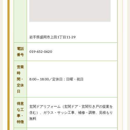
岩手県盛岡市上田1丁目11-29
電話
019-652-0620
番号
営業
時
間・
8:00～18:00／定休日：日曜・祝日
定休
日
得意
玄関ドアリフォーム（玄関ドア・玄関引き戸の提案を
な工
含む）、ガラス・サッシ工事、補修・調整、見積もり
事・
無料
特徴