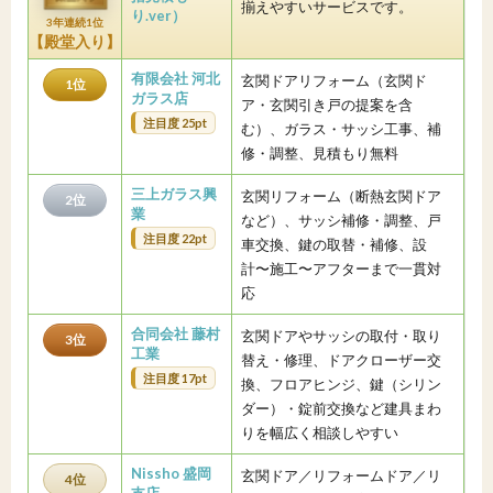
揃えやすいサービスです。
り.ver）
3年連続1位
【殿堂入り】
有限会社 河北
玄関ドアリフォーム（玄関ド
1位
ガラス店
ア・玄関引き戸の提案を含
注目度 25pt
む）、ガラス・サッシ工事、補
修・調整、見積もり無料
三上ガラス興
玄関リフォーム（断熱玄関ドア
2位
業
など）、サッシ補修・調整、戸
注目度 22pt
車交換、鍵の取替・補修、設
計〜施工〜アフターまで一貫対
応
合同会社 藤村
玄関ドアやサッシの取付・取り
3位
工業
替え・修理、ドアクローザー交
注目度 17pt
換、フロアヒンジ、鍵（シリン
ダー）・錠前交換など建具まわ
りを幅広く相談しやすい
Nissho 盛岡
玄関ドア／リフォームドア／リ
4位