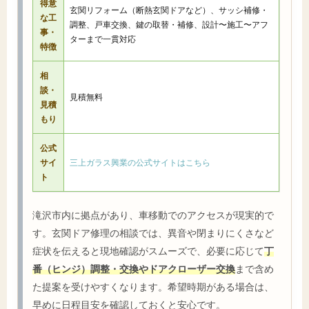
得意
玄関リフォーム（断熱玄関ドアなど）、サッシ補修・
な工
調整、戸車交換、鍵の取替・補修、設計〜施工〜アフ
事・
ターまで一貫対応
特徴
相
談・
見積無料
見積
もり
公式
サイ
三上ガラス興業の公式サイトはこちら
ト
滝沢市内に拠点があり、車移動でのアクセスが現実的で
す。玄関ドア修理の相談では、異音や閉まりにくさなど
症状を伝えると現地確認がスムーズで、必要に応じて
丁
番（ヒンジ）調整・交換やドアクローザー交換
まで含め
た提案を受けやすくなります。希望時期がある場合は、
早めに日程目安を確認しておくと安心です。