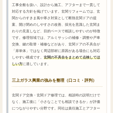
工事全般を扱い、設計から施工、アフターまで一貫して
対応する方針を掲げています。玄関リフォームでは、玄
関からのすきま風や寒さ対策として断熱玄関ドアの提
案、開け閉めのしやすさの改善、採光を意識した玄関ま
わりの見直しなど、目的ベースで相談しやすいのが特徴
です。修理領域では、アルミサッシの補修・調整や戸車
交換、鍵の取替・補修などがあり、玄関ドアの不具合が
「扉単体」ではなく周辺部材に原因がある場合にも対応
しやすい構成です。
玄関の不具合をまとめて点検してほ
しい方
に適しています。
三上ガラス興業の強みを整理（口コミ・評判）
玄関ドア交換・玄関ドア修理では、相談時の説明だけで
なく、施工後に「小さなことでも相談できるか」が評価
につながりやすい分野です。同社は責任施工とアフター