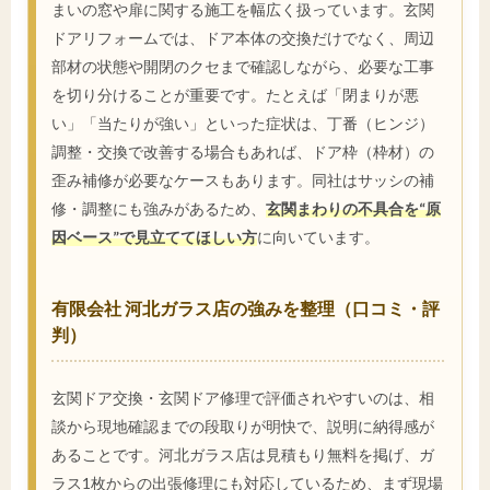
まいの窓や扉に関する施工を幅広く扱っています。玄関
ドアリフォームでは、ドア本体の交換だけでなく、周辺
部材の状態や開閉のクセまで確認しながら、必要な工事
を切り分けることが重要です。たとえば「閉まりが悪
い」「当たりが強い」といった症状は、丁番（ヒンジ）
調整・交換で改善する場合もあれば、ドア枠（枠材）の
歪み補修が必要なケースもあります。同社はサッシの補
修・調整にも強みがあるため、
玄関まわりの不具合を“原
因ベース”で見立ててほしい方
に向いています。
有限会社 河北ガラス店の強みを整理（口コミ・評
判）
玄関ドア交換・玄関ドア修理で評価されやすいのは、相
談から現地確認までの段取りが明快で、説明に納得感が
あることです。河北ガラス店は見積もり無料を掲げ、ガ
ラス1枚からの出張修理にも対応しているため、まず現場