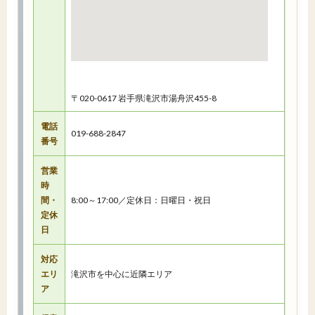
〒020-0617 岩手県滝沢市湯舟沢455-8
電話
019-688-2847
番号
営業
時
間・
8:00～17:00／定休日：日曜日・祝日
定休
日
対応
エリ
滝沢市を中心に近隣エリア
ア