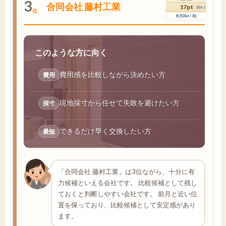
3
合同会社 藤村工業
17pt
(7pt↓)
位
先月24pt / 3位
このような方に向く
費用感を比較しながら決めたい方
費用
現地採寸から任せて失敗を避けたい方
採寸
できるだけ早く交換したい方
最短
「合同会社 藤村工業」は3位ながら、十分に有
力候補といえる会社です。 比較候補として残し
ておくと判断しやすい会社です。 前月と近い位
置を保っており、比較候補として安定感があり
ます。