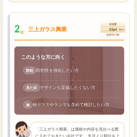
2
注目度
三上ガラス興業
22pt
(5pt↑)
位
先月17pt / 4位
このような方に向く
防犯性を強化したい方
防犯
デザインも妥協したくない方
見た目
袖ガラスやランマも含めて検討したい方
袖
「三上ガラス興業」は価格や内容を見比べる際
に入れておきたい会社です。 先月より順位を上