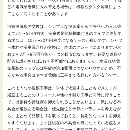
どの電気給湯機に入れ替える場合は、機種やタンク容量によっ
てさらに高くなることがあります。
浴室換気扇の交換は、シンプルな換気扇から同等品への入れ替
えで2万〜5万円前後、浴室暖房乾燥機能付きのタイプに更新す
る場合は、10万〜20万円程度になるケースが多いです。シャワ
ー水栓や浴室混合栓の交換は、本体のグレードによりますがお
およそ3万〜8万円前後が一つの目安になります。必要な道具や
配管知識があればDIYも不可能ではありませんが、水漏れや電
気系統のトラブルは事故や追加費用につながりやすいため、不
安がある場合はヤマダ電機に工事まで依頼した方が安心です。
このような小規模工事は、単体で依頼することもできますが、
浴室まるごとのリフォームや他の水回り工事と同時に行うこと
で、出張費や諸経費を抑えられることがあります。気になる不
具合が複数ある場合は、優先順位と予算のバランスを考えなが
ら、まとめて見積もりを取っておくと、長期的なコストを抑え
やすくなります。まずは現在の不具合や気になっている点をメ
モしておき、ヤマダ電機のリフォーム相談窓口で「どこから手