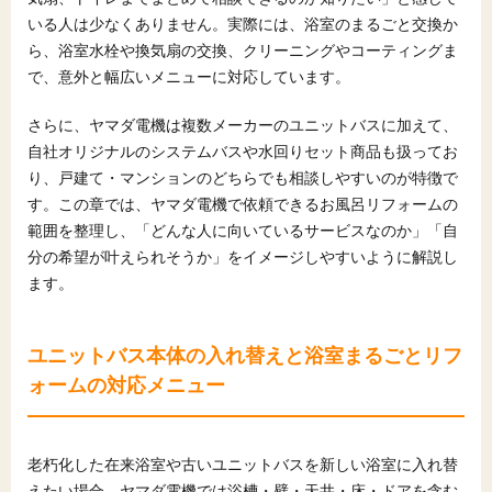
7
ヤマダ電機でお風呂リフォームを依頼する流れと
いる人は少なくありません。実際には、浴室のまるごと交換か
工期の目安
ら、浴室水栓や換気扇の交換、クリーニングやコーティングま
7.1
店舗・オンラインでの相談から見積もり確定ま
で、意外と幅広いメニューに対応しています。
でのステップ
7.2
工事当日の流れとお風呂が使えない期間の目安
さらに、ヤマダ電機は複数メーカーのユニットバスに加えて、
自社オリジナルのシステムバスや水回りセット商品も扱ってお
8
ヤマダ電機でお風呂リフォームを検討するときの
り、戸建て・マンションのどちらでも相談しやすいのが特徴で
注意点と相談のコツ
す。この章では、ヤマダ電機で依頼できるお風呂リフォームの
8.1
予算・優先順位・イメージを整理してから相談
範囲を整理し、「どんな人に向いているサービスなのか」「自
する
分の希望が叶えられそうか」をイメージしやすいように解説し
8.2
店舗・テレビショッピング・オンライン相談そ
ます。
れぞれの使い分け
9
ヤマダ電機のお風呂リフォームが向いている人・
向いていない人の目安
ユニットバス本体の入れ替えと浴室まるごとリフ
ォームの対応メニュー
9.1
ヤマダ電機のお風呂リフォームと相性が良い人
の特徴
9.2
慎重に検討した方がよいケースと他の選択肢も
考えたい人
老朽化した在来浴室や古いユニットバスを新しい浴室に入れ替
えたい場合、ヤマダ電機では浴槽・壁・天井・床・ドアを含む
10
まとめ：ヤマダ電機のお風呂リフォームを上手