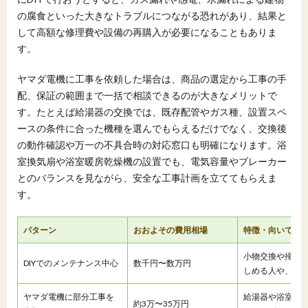
の腐食といった大きなトラブルにつながる恐れがあり、結果と
して高額な修理費や設備の再購入が必要になることもありま
す。
ヤマダ電機に工事を依頼した場合は、商品の選定から工事の手
配、保証の範囲まで一括で相談できるのが大きなメリットで
す。たとえば給湯器の交換では、既存配管やガス種、設置スペ
ースの条件に合った機種を選んでもらえるだけでなく、交換後
の動作確認や万一の不具合時の対応窓口も明確になります。浴
室換気扇や浴室暖房乾燥機の設置でも、電気容量やブレーカー
とのバランスを見ながら、安全な工事計画を立ててもらえま
す。
パターン
おおよその費用相場
特徴・向いてい
小物交換や掃除
DIYでのメンテナンス中心
数千円〜数万円
しめる人や、細
ヤマダ電機に部分工事を
給湯器や浴室換
約3万〜35万円