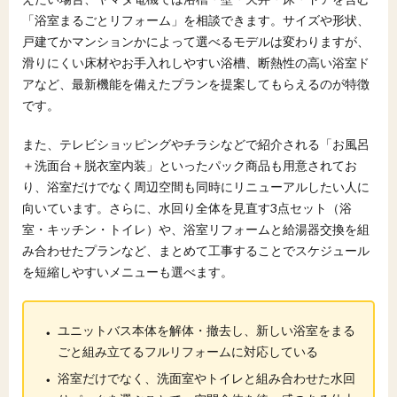
「浴室まるごとリフォーム」を相談できます。サイズや形状、
に活用するために
戸建てかマンションかによって選べるモデルは変わりますが、
10.1
この記事の要点とお風呂リフォームで失敗しな
滑りにくい床材やお手入れしやすい浴槽、断熱性の高い浴室ド
いためのチェックポイント
アなど、最新機能を備えたプランを提案してもらえるのが特徴
10.2
相場感をつかむには一括見積もりサイトも上手
です。
に活用しよう
また、テレビショッピングやチラシなどで紹介される「お風呂
＋洗面台＋脱衣室内装」といったパック商品も用意されてお
り、浴室だけでなく周辺空間も同時にリニューアルしたい人に
向いています。さらに、水回り全体を見直す3点セット（浴
室・キッチン・トイレ）や、浴室リフォームと給湯器交換を組
み合わせたプランなど、まとめて工事することでスケジュール
を短縮しやすいメニューも選べます。
・
ユニットバス本体を解体
・
撤去し、新しい浴室をまる
ごと組み立てるフルリフォームに対応している
・
浴室だけでなく、洗面室やトイレと組み合わせた水回