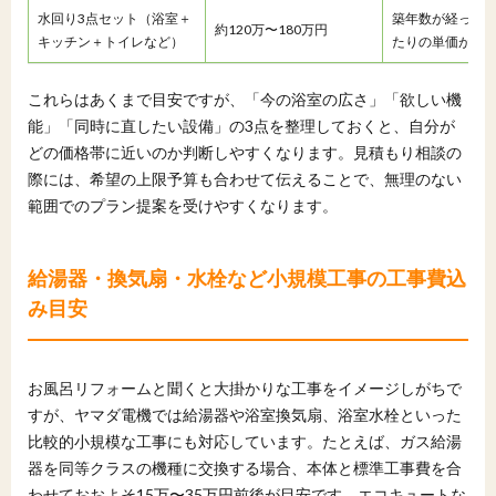
水回り3点セット（浴室＋
築年数が経った
約120万〜180万円
キッチン＋トイレなど）
たりの単価が下
これらはあくまで目安ですが、「今の浴室の広さ」「欲しい機
能」「同時に直したい設備」の3点を整理しておくと、自分が
どの価格帯に近いのか判断しやすくなります。見積もり相談の
際には、希望の上限予算も合わせて伝えることで、無理のない
範囲でのプラン提案を受けやすくなります。
給湯器・換気扇・水栓など小規模工事の工事費込
み目安
お風呂リフォームと聞くと大掛かりな工事をイメージしがちで
すが、ヤマダ電機では給湯器や浴室換気扇、浴室水栓といった
比較的小規模な工事にも対応しています。たとえば、ガス給湯
器を同等クラスの機種に交換する場合、本体と標準工事費を合
わせておおよそ15万〜35万円前後が目安です。エコキュートな