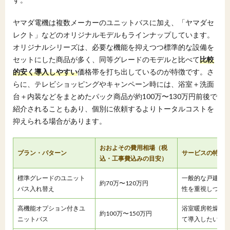
ヤマダ電機は複数メーカーのユニットバスに加え、「ヤマダセ
レクト」などのオリジナルモデルもラインナップしています。
オリジナルシリーズは、必要な機能を抑えつつ標準的な設備を
セットにした商品が多く、同等グレードのモデルと比べて
比較
的安く導入しやすい
価格帯を打ち出しているのが特徴です。さ
らに、テレビショッピングやキャンペーン時には、浴室＋洗面
台＋内装などをまとめたパック商品が約100万〜130万円前後で
紹介されることもあり、個別に依頼するよりトータルコストを
抑えられる場合があります。
おおよその費用相場（税
プラン・パターン
サービスの特徴
込・工事費込みの目安）
標準グレードのユニット
一般的な戸建て
約70万〜120万円
バス入れ替え
性を重視しつつ
高機能オプション付きユ
浴室暖房乾燥機
約100万〜150万円
ニットバス
て導入したい人