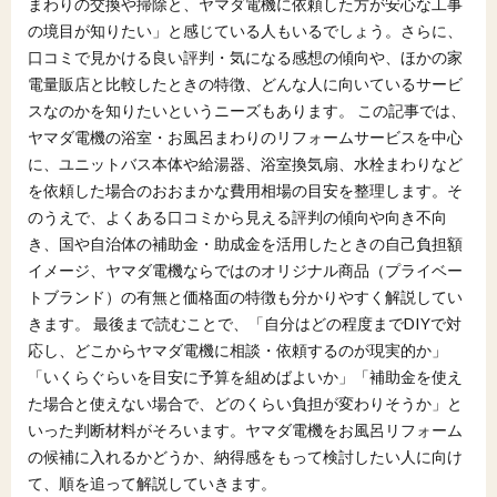
まわりの交換や掃除と、ヤマダ電機に依頼した方が安心な工事
の境目が知りたい」と感じている人もいるでしょう。さらに、
口コミで見かける良い評判・気になる感想の傾向や、ほかの家
電量販店と比較したときの特徴、どんな人に向いているサービ
スなのかを知りたいというニーズもあります。 この記事では、
ヤマダ電機の浴室・お風呂まわりのリフォームサービスを中心
に、ユニットバス本体や給湯器、浴室換気扇、水栓まわりなど
を依頼した場合のおおまかな費用相場の目安を整理します。そ
のうえで、よくある口コミから見える評判の傾向や向き不向
き、国や自治体の補助金・助成金を活用したときの自己負担額
イメージ、ヤマダ電機ならではのオリジナル商品（プライベー
トブランド）の有無と価格面の特徴も分かりやすく解説してい
きます。 最後まで読むことで、「自分はどの程度までDIYで対
応し、どこからヤマダ電機に相談・依頼するのが現実的か」
「いくらぐらいを目安に予算を組めばよいか」「補助金を使え
た場合と使えない場合で、どのくらい負担が変わりそうか」と
いった判断材料がそろいます。ヤマダ電機をお風呂リフォーム
の候補に入れるかどうか、納得感をもって検討したい人に向け
て、順を追って解説していきます。