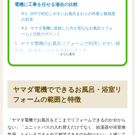
電機に工事を任せる場合の比較
4.1
DIYで対応しやすいお風呂まわりの作業と難易度
の目安
4.2
ヤマダ電機に依頼した方が安心なお風呂リフォ
ームと比較のポイント
5
ヤマダ電機のお風呂リフォームで利用しやすい補
助金・助成金と自己負担額の考え方
さらに表示
5.1
国・自治体の水回りリフォーム支援制度の基本
的なイメージ
5.2
お風呂リフォームと給湯器交換の補助金シミュ
レーション例
ヤマダ電機でできるお風呂・浴室リ
6
ヤマダ電機のお風呂・ユニットバス関連オリジナ
ル商品と選び方のポイント
フォームの範囲と特徴
6.1
ヤマダ電機オリジナル浴室・ユニットバスの特
徴
「ヤマダ電機でお風呂をどこまでリフォームできるのか分から
6.2
メーカー標準品・上位品との比較で押さえてお
きたいポイント
ない」「ユニットバスの入れ替えだけでなく、給湯器や浴室換
気扇、トイレまでまとめて相談できるのか知りたい」と感じて