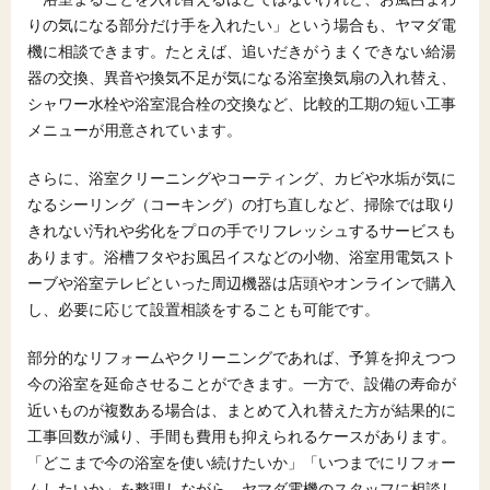
りの気になる部分だけ手を入れたい」という場合も、ヤマダ電
機に相談できます。たとえば、追いだきがうまくできない給湯
器の交換、異音や換気不足が気になる浴室換気扇の入れ替え、
シャワー水栓や浴室混合栓の交換など、比較的工期の短い工事
メニューが用意されています。
さらに、浴室クリーニングやコーティング、カビや水垢が気に
なるシーリング（コーキング）の打ち直しなど、掃除では取り
きれない汚れや劣化をプロの手でリフレッシュするサービスも
あります。浴槽フタやお風呂イスなどの小物、浴室用電気スト
ーブや浴室テレビといった周辺機器は店頭やオンラインで購入
し、必要に応じて設置相談をすることも可能です。
部分的なリフォームやクリーニングであれば、予算を抑えつつ
今の浴室を延命させることができます。一方で、設備の寿命が
近いものが複数ある場合は、まとめて入れ替えた方が結果的に
工事回数が減り、手間も費用も抑えられるケースがあります。
「どこまで今の浴室を使い続けたいか」「いつまでにリフォー
ムしたいか」を整理しながら、ヤマダ電機のスタッフに相談し