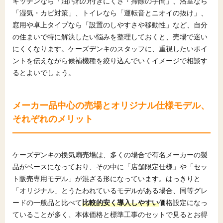
キッチンなら「油汚れの付きにくさ・掃除の手間」、浴室なら
「湿気・カビ対策」、トイレなら「運転音とニオイの抜け」、
窓用や卓上タイプなら「設置のしやすさや移動性」など、自分
の住まいで特に解決したい悩みを整理しておくと、売場で迷い
にくくなります。ケーズデンキのスタッフに、重視したいポイ
ントを伝えながら候補機種を絞り込んでいくイメージで相談す
るとよいでしょう。
メーカー品中心の売場とオリジナル仕様モデル、
それぞれのメリット
ケーズデンキの換気扇売場は、多くの場合で有名メーカーの製
品がベースになっており、その中に「店舗限定仕様」や「セッ
ト販売専用モデル」が混ざる形になっています。はっきりと
「オリジナル」とうたわれているモデルがある場合、同等グレ
ードの一般品と比べて
比較的安く導入しやすい
価格設定になっ
ていることが多く、本体価格と標準工事のセットで見るとお得