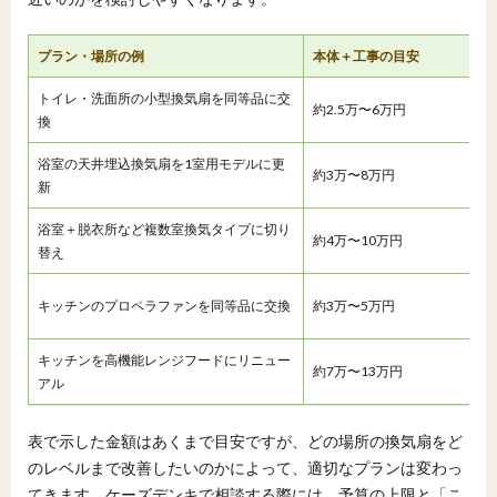
プラン・場所の例
本体＋工事の目安
トイレ・洗面所の小型換気扇を同等品に交
約2.5万〜6万円
換
浴室の天井埋込換気扇を1室用モデルに更
約3万〜8万円
新
浴室＋脱衣所など複数室換気タイプに切り
約4万〜10万円
替え
キッチンのプロペラファンを同等品に交換
約3万〜5万円
キッチンを高機能レンジフードにリニュー
約7万〜13万円
アル
表で示した金額はあくまで目安ですが、どの場所の換気扇をど
のレベルまで改善したいのかによって、適切なプランは変わっ
てきます。ケーズデンキで相談する際には、予算の上限と「こ