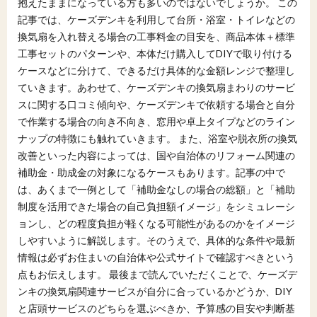
抱えたままになっている方も多いのではないでしょうか。 この
記事では、ケーズデンキを利用して台所・浴室・トイレなどの
換気扇を入れ替える場合の工事料金の目安を、商品本体＋標準
工事セットのパターンや、本体だけ購入してDIYで取り付ける
ケースなどに分けて、できるだけ具体的な金額レンジで整理し
ていきます。あわせて、ケーズデンキの換気扇まわりのサービ
スに関する口コミ傾向や、ケーズデンキで依頼する場合と自分
で作業する場合の向き不向き、窓用や卓上タイプなどのライン
ナップの特徴にも触れていきます。 また、浴室や脱衣所の換気
改善といった内容によっては、国や自治体のリフォーム関連の
補助金・助成金の対象になるケースもあります。記事の中で
は、あくまで一例として「補助金なしの場合の総額」と「補助
制度を活用できた場合の自己負担額イメージ」をシミュレーシ
ョンし、どの程度負担が軽くなる可能性があるのかをイメージ
しやすいように解説します。そのうえで、具体的な条件や最新
情報は必ずお住まいの自治体や公式サイトで確認すべきという
点もお伝えします。 最後まで読んでいただくことで、ケーズデ
ンキの換気扇関連サービスが自分に合っているかどうか、DIY
と店頭サービスのどちらを選ぶべきか、予算感の目安や判断基