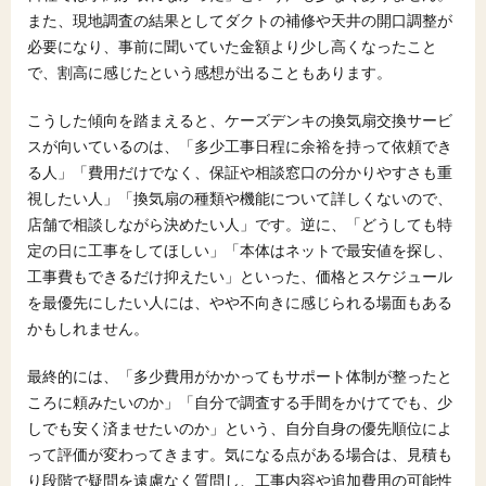
また、現地調査の結果としてダクトの補修や天井の開口調整が
必要になり、事前に聞いていた金額より少し高くなったこと
で、割高に感じたという感想が出ることもあります。
こうした傾向を踏まえると、ケーズデンキの換気扇交換サービ
スが向いているのは、「多少工事日程に余裕を持って依頼でき
る人」「費用だけでなく、保証や相談窓口の分かりやすさも重
視したい人」「換気扇の種類や機能について詳しくないので、
店舗で相談しながら決めたい人」です。逆に、「どうしても特
定の日に工事をしてほしい」「本体はネットで最安値を探し、
工事費もできるだけ抑えたい」といった、価格とスケジュール
を最優先にしたい人には、やや不向きに感じられる場面もある
かもしれません。
最終的には、「多少費用がかかってもサポート体制が整ったと
ころに頼みたいのか」「自分で調査する手間をかけてでも、少
しでも安く済ませたいのか」という、自分自身の優先順位によ
って評価が変わってきます。気になる点がある場合は、見積も
り段階で疑問を遠慮なく質問し、工事内容や追加費用の可能性