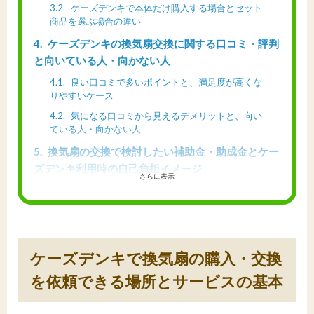
3.2
ケーズデンキで本体だけ購入する場合とセット
商品を選ぶ場合の違い
4
ケーズデンキの換気扇交換に関する口コミ・評判
と向いている人・向かない人
4.1
良い口コミで多いポイントと、満足度が高くな
りやすいケース
4.2
気になる口コミから見えるデメリットと、向い
ている人・向かない人
5
換気扇の交換で検討したい補助金・助成金とケー
ズデンキ利用時の自己負担イメージ
さらに表示
5.1
浴室・脱衣所の換気改善で補助制度を検討しや
すいケース
5.2
補助金なし・ありでどのくらい差が出るかのシ
ミュレーション例
ケーズデンキで換気扇の購入・交換
6
DIYで換気扇を交換する場合とケーズデンキに任
せる場合の比較
を依頼できる場所とサービスの基本
6.1
DIYで換気扇を交換する場合のメリット・注意
点・費用の目安