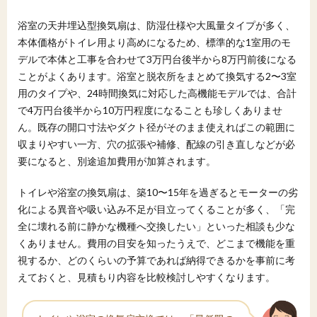
浴室の天井埋込型換気扇は、防湿仕様や大風量タイプが多く、
本体価格がトイレ用より高めになるため、標準的な1室用のモ
デルで本体と工事を合わせて3万円台後半から8万円前後になる
ことがよくあります。浴室と脱衣所をまとめて換気する2〜3室
用のタイプや、24時間換気に対応した高機能モデルでは、合計
で4万円台後半から10万円程度になることも珍しくありませ
ん。既存の開口寸法やダクト径がそのまま使えればこの範囲に
収まりやすい一方、穴の拡張や補修、配線の引き直しなどが必
要になると、別途追加費用が加算されます。
トイレや浴室の換気扇は、築10〜15年を過ぎるとモーターの劣
化による異音や吸い込み不足が目立ってくることが多く、「完
全に壊れる前に静かな機種へ交換したい」といった相談も少な
くありません。費用の目安を知ったうえで、どこまで機能を重
視するか、どのくらいの予算であれば納得できるかを事前に考
えておくと、見積もり内容を比較検討しやすくなります。