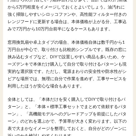
から5万円程度をイメージしておくとよいでしょう。油汚れに
強く掃除しやすいシロッコファンや、高性能フィルター付きの
レンジフードに更新する場合は、本体価格が上がる分、工事込
みで7万円から10万円台前半になるケースもあります。
窓用換気扇や卓上タイプの場合、本体価格自体は数千円から1
万円台が中心で、取り付けも比較的シンプルです。既存の窓に
挟み込むタイプなど、DIYで設置しやすい商品も多いため、ケ
ーズデンキで本体だけ購入して自分で取り付けるパターンも現
実的な選択肢です。ただし、電源まわりの安全性や防水性がシ
ビアな場所では、無理に自分で作業を進めず、工事サービスを
利用したほうが安心な場合もあります。
全体としては、「本体だけを安く購入してDIYで取り付けるパ
ターン」と、「本体＋標準工事セットでまとめて依頼するパタ
ーン」、「高機能モデルへのグレードアップを前提にしたパタ
ーン」のどれを選ぶかで、予算帯が大きく変わります。以下の
表で大まかなイメージを整理しておくと、自分がどのゾーンに
近いのかを検討しやすくなります。