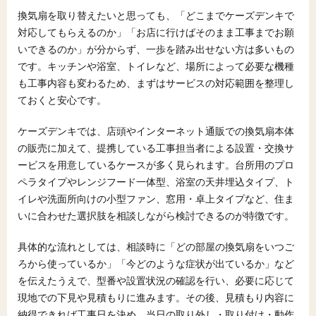
換気扇を取り替えたいと思っても、「どこまでケーズデンキで
6.2
ケーズデンキの工事サービスに任せる場合の安
心感と向いている人
対応してもらえるのか」「お店に行けばそのまま工事までお願
いできるのか」が分からず、一歩を踏み出せない方は多いもの
7
ケーズデンキで換気扇交換をスムーズに進めるた
です。キッチンや浴室、トイレなど、場所によって必要な機種
めの準備と相談のコツ
も工事内容も変わるため、まずはサービスの対応範囲を整理し
7.1
見積もり前に整理しておきたい情報と、写真の
ておくと安心です。
撮り方
7.2
店舗相談・電話・ネット相談をどう使い分ける
ケーズデンキでは、店頭やインターネット通販での換気扇本体
か
の販売に加えて、提携している工事担当者による設置・交換サ
8
まとめ：ケーズデンキの換気扇交換サービスを上
ービスを用意しているケースが多く見られます。台所用のプロ
手に活用するポイント
ペラタイプやレンジフード一体型、浴室の天井埋込タイプ、ト
イレや洗面所向けの小型ファン、窓用・卓上タイプなど、住ま
8.1
この記事の要点と、ケーズデンキ利用時に押さ
えたいチェックポイント
いに合わせた選択肢を相談しながら検討できるのが特徴です。
8.2
相場感をより正確につかむために、一括見積も
具体的な流れとしては、相談時に「どの部屋の換気扇をいつご
りサイトも併用しよう
ろから使っているか」「今どのような症状が出ているか」など
を伝えたうえで、型番や設置状況の確認を行い、必要に応じて
現地での下見や見積もりに進みます。その後、見積もり内容に
納得できれば工事日を決め、当日の取り外し・取り付け・動作