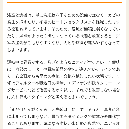
10.2
他のサービスとも比較したい人におすすめの一
括見積もりサイトの活用法
浴室乾燥機は、単に洗濯物を干すための設備ではなく、カビの
発生を抑えたり、冬場のヒートショックリスクを軽減したりす
る役割も持っています。そのため、送風が極端に弱くなってい
たり、温風がまったく出なくなっている状態を放置すると、浴
室の湿気がこもりやすくなり、カビや腐食が進みやすくなって
しまいます。
運転中に異音がする、焦げたようなニオイがするといった症状
は、内部のモーターや電装部品の劣化が進んでいるサインであ
り、安全面からも早めの点検・交換を検討したい状態です。ま
ずはフィルターや吸込口の掃除、エディオンが扱うクリーニン
グサービスなどで改善するかを試し、それでも改善しない場合
は入れ替えのタイミングと考えるとよいでしょう。
「まだ何とか動くから」と先延ばしにしてしまうと、真冬に急
に止まってしまうなど、最も困るタイミングで故障が表面化す
ることもあります。気になる症状が出始めた段階で、エディオ