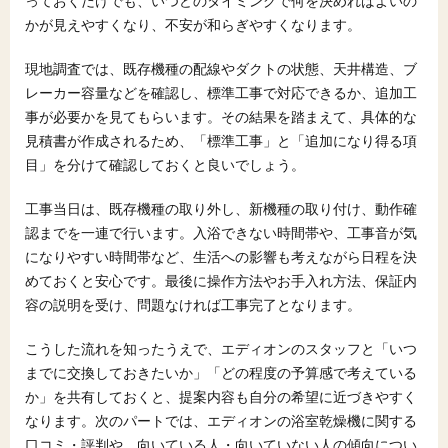
っておくだけでも、いつどのタイミングで何を決めればよいの
かが見えやすくなり、不安が和らぎやすくなります。
現地調査では、既存機種の配線やダクトの状態、天井構造、ブ
レーカー容量などを確認し、標準工事で対応できるか、追加工
事が必要かを見てもらいます。その結果を踏まえて、具体的な
見積書が作成されるため、「標準工事」と「追加になり得る項
目」を分けて確認しておくと良いでしょう。
工事当日は、既存機種の取り外し、新機種の取り付け、動作確
認までを一連で行います。入浴できない時間帯や、工事音が気
になりやすい時間帯など、生活への影響も考えながら日程を決
めておくと安心です。最後に操作方法やお手入れ方法、保証内
容の説明を受け、問題なければ工事完了となります。
こうした流れを知ったうえで、エディオンのスタッフと「いつ
までに交換しておきたいか」「どの程度の予算感で考えている
か」を共有しておくと、提案内容も自分の希望に近づきやすく
なります。次のパートでは、エディオンの浴室乾燥機に関する
口コミ・評判や、向いている人・向いていない人の傾向につい