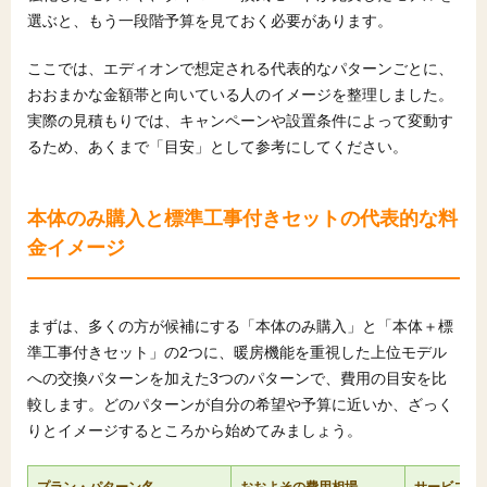
選ぶと、もう一段階予算を見ておく必要があります。
ここでは、エディオンで想定される代表的なパターンごとに、
おおまかな金額帯と向いている人のイメージを整理しました。
実際の見積もりでは、キャンペーンや設置条件によって変動す
るため、あくまで「目安」として参考にしてください。
本体のみ購入と標準工事付きセットの代表的な料
金イメージ
まずは、多くの方が候補にする「本体のみ購入」と「本体＋標
準工事付きセット」の2つに、暖房機能を重視した上位モデル
への交換パターンを加えた3つのパターンで、費用の目安を比
較します。どのパターンが自分の希望や予算に近いか、ざっく
りとイメージするところから始めてみましょう。
プラン・パターン名
おおよその費用相場
サービスの