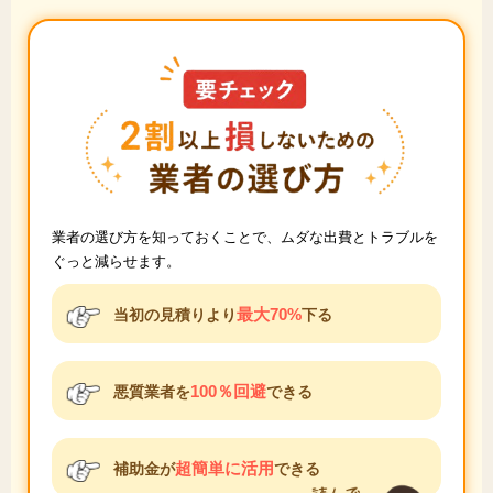
業者の選び方を知っておくことで、ムダな出費とトラブルを
ぐっと減らせます。
最大70%
当初の見積りより
下る
100％回避
悪質業者を
できる
超簡単に活用
補助金が
できる