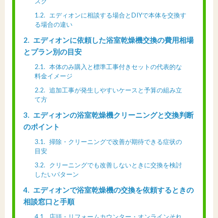
スク
1.2
エディオンに相談する場合とDIYで本体を交換す
る場合の違い
2
エディオンに依頼した浴室乾燥機交換の費用相場
とプラン別の目安
2.1
本体のみ購入と標準工事付きセットの代表的な
料金イメージ
2.2
追加工事が発生しやすいケースと予算の組み立
て方
3
エディオンの浴室乾燥機クリーニングと交換判断
のポイント
3.1
掃除・クリーニングで改善が期待できる症状の
目安
3.2
クリーニングでも改善しないときに交換を検討
したいパターン
4
エディオンで浴室乾燥機の交換を依頼するときの
相談窓口と手順
4.1
店頭・リフォームカウンター・オンラインそれ