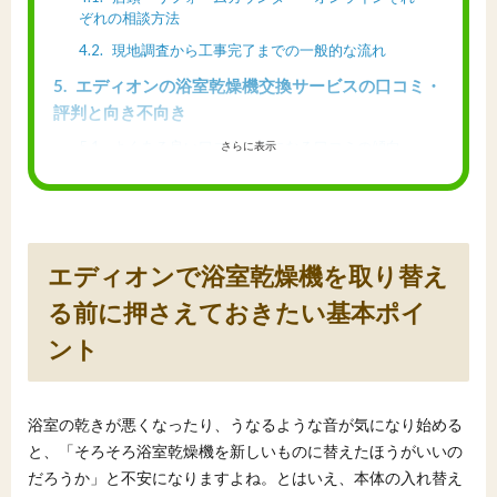
ぞれの相談方法
4.2
現地調査から工事完了までの一般的な流れ
5
エディオンの浴室乾燥機交換サービスの口コミ・
評判と向き不向き
5.1
よくある良い口コミと気になる口コミの傾向
さらに表示
5.2
エディオンの浴室乾燥機交換が向いている人・
向いていない人
6
浴室乾燥機をDIYで交換する場合とエディオンに
任せる場合の違い
エディオンで浴室乾燥機を取り替え
6.1
DIY交換の難易度・必要な道具とエディオン依頼
る前に押さえておきたい基本ポイ
の安心感
ント
6.2
費用とリスクの比較で見るDIYとエディオン依頼
の選び方
7
浴室乾燥機交換で活用できる補助金・助成金と自
浴室の乾きが悪くなったり、うなるような音が気になり始める
己負担額のイメージ
と、「そろそろ浴室乾燥機を新しいものに替えたほうがいいの
7.1
浴室乾燥機まわりで補助対象になりやすい工事
だろうか」と不安になりますよね。とはいえ、本体の入れ替え
の考え方