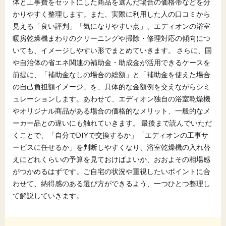
体と工事費をセットにした商品を選んだ場合の価格帯などを分
かりやすく整理します。また、実際に利用した人の口コミから
見える「良い評判」「気になりやすい点」、エディオンの浴室
暖房乾燥機まわりのクリーニングや掃除・修理対応の傾向につ
いても、イメージしやすい形でまとめていきます。 さらに、国
や自治体の省エネ関連の補助金・助成金が活用できるケースを
前提に、「補助金なしの場合の総額」と「補助金を使えた場合
の自己負担額イメージ」を、具体的な金額例を交えながらシミ
ュレーションします。あわせて、エディオン独自の浴室乾燥機
やオリジナル商品がある場合の価格的なメリット、一般的なメ
ーカー品との違いにも触れていきます。 最後まで読んでいただ
くことで、「自分でDIYで交換するか」「エディオンの工事サ
ービスに任せるか」を判断しやすくなり、浴室乾燥機の入れ替
えにどれくらいの予算を見ておけばよいか、おおよその相場感
がつかめるはずです。ご自宅の状況や重視したいポイントに合
わせて、納得感のある選び方ができるよう、一つひとつ整理し
て解説していきます。