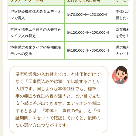
浴室乾燥機本体のみをエディオ
本体代のみ
約70,000円〜150,000円
ンで購入
視したい人
本体＋標準工事付きの天井埋込
既存機種か
約120,000円〜250,000円
タイプ入れ替え
を分かりや
浴室暖房強化タイプや多機能モ
暖房機能や
約180,000円〜350,000円
デルへの交換
人や、長く
浴室乾燥機の入れ替えでは、本体価格だけで
なく「工事費込みの総額」で比較することが
大切です。同じような本体価格でも、標準工
事の範囲や保証内容が違うと、長い目で見た
安心感に差が出てきます。エディオンで相談
するときは、「本体＋工事費の合計」と「保
証期間」をセットで確認しておくと、後悔の
ない選び方につながります。