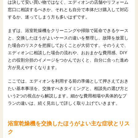
は決して安い買い物ではなく、エディオンの店舗やリフォーム
7.2
補助金あり・なしで変わる自己負担額シミュレ
窓口に相談するべきか、それとも自分で本体だけ購入して対応
ーション例
するか、迷ってしまう方も多いはずです。
8
エディオンのオリジナル浴室乾燥機とメーカー品
の選び方
まずは、浴室乾燥機をクリーニングや掃除で延命できるケース
と、交換したほうがよいケースの違いを整理し、故障を放置し
8.1
オリジナルモデルを選ぶメリットと注意したい
た場合のリスクを把握しておくことが大切です。そのうえで、
ポイント
エディオンに相談した場合の流れや、おおまかな費用感、DIY
8.2
メーカー標準品やネット価格との比較の考え方
との役割分担のイメージをつかんでおくと、自分に合った進め
9
エディオンで浴室乾燥機の交換を成功させるため
方が見えやすくなります。
のチェックポイント
ここでは、エディオンを利用する前の準備として押さえておき
9.1
見積もり前に整理しておきたい家の状態と希望
条件
たい基本事項を、交換すべきタイミングと、相談先の選び方と
いう2つの視点から解説します。細かな費用相場や具体的なプ
9.2
契約前に必ず確認したい工事内容と保証のポイ
ント
ランの違いは、続く見出しで詳しく取り上げていきます。
10
まとめ：エディオンで浴室乾燥機を交換すると
きの基本的な考え方
浴室乾燥機を交換したほうがよい主な症状とリス
10.1
この記事の要点と浴室乾燥機交換前に押さえて
ク
おきたい注意点