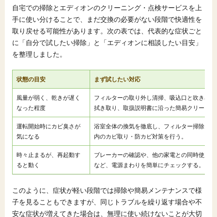
自宅での掃除とエディオンのクリーニング・点検サービスを上
手に使い分けることで、まだ交換の必要がない段階で快適性を
取り戻せる可能性があります。次の表では、代表的な症状ごと
に「自分で試したい掃除」と「エディオンに相談したい目安」
を整理しました。
状態の目安
まず試したい対応
風量が弱く、乾きが遅く
フィルターの取り外し清掃、吸込口と吹き出し
なった程度
拭き取り、取扱説明書に沿った簡易クリーニン
運転開始時にカビ臭さが
浴室全体の換気を徹底し、フィルター掃除とあ
気になる
内のカビ取り・防カビ対策を行う。
時々止まるが、再起動す
ブレーカーの確認や、他の家電との同時使用状
ると動く
など、電源まわりを簡単にチェックする。
このように、症状が軽い段階では掃除や簡易メンテナンスで様
子を見ることもできますが、同じトラブルを繰り返す場合や不
安な症状が増えてきた場合は、無理に使い続けないことが大切