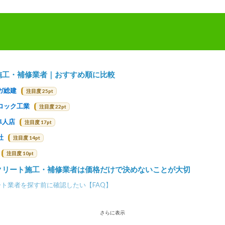
施工・補修業者｜おすすめ順に比較
ガ総建
注目度 25pt
ロック工業
注目度 22pt
隼人店
注目度 17pt
社
注目度 14pt
注目度 10pt
クリート施工・補修業者は価格だけで決めないことが大切
ト業者を探す前に確認したい【FAQ】
さらに表示