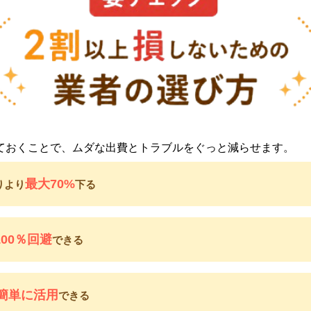
ておくことで、ムダな出費とトラブルをぐっと減らせます。
最大70%
りより
下る
100％回避
できる
簡単に活用
できる