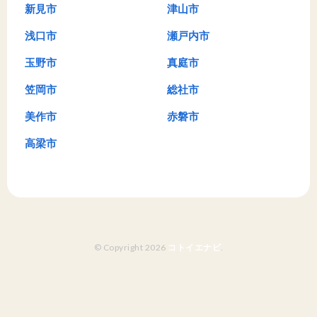
新見市
津山市
浅口市
瀬戸内市
玉野市
真庭市
笠岡市
総社市
美作市
赤磐市
高梁市
© Copyright 2026
コトイエナビ
.