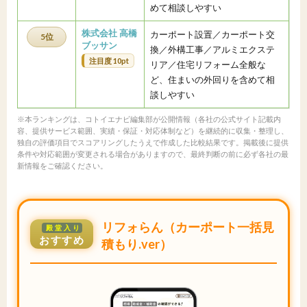
めて相談しやすい
株式会社 高橋
カーポート設置／カーポート交
5位
ブッサン
換／外構工事／アルミエクステ
注目度 10pt
リア／住宅リフォーム全般な
ど、住まいの外回りを含めて相
談しやすい
※本ランキングは、コトイエナビ編集部が公開情報（各社の公式サイト記載内
容、提供サービス範囲、実績・保証・対応体制など）を継続的に収集・整理し、
独自の評価項目でスコアリングしたうえで作成した比較結果です。掲載後に提供
条件や対応範囲が変更される場合がありますので、最終判断の前に必ず各社の最
新情報をご確認ください。
リフォらん（カーポート一括見
殿堂入り
おすすめ
積もり.ver）