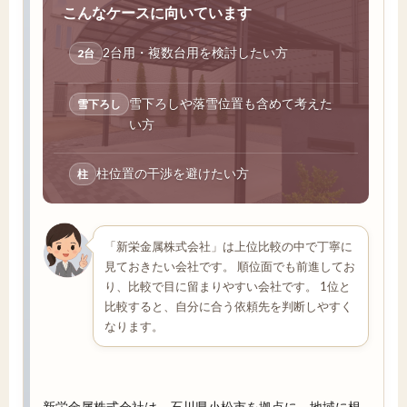
こんなケースに向いています
2台用・複数台用を検討したい方
2台
雪下ろしや落雪位置も含めて考えた
雪下ろし
い方
柱位置の干渉を避けたい方
柱
「新栄金属株式会社」は上位比較の中で丁寧に
見ておきたい会社です。 順位面でも前進してお
り、比較で目に留まりやすい会社です。 1位と
比較すると、自分に合う依頼先を判断しやすく
なります。
新栄金属株式会社は、石川県小松市を拠点に、地域に根