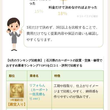
1社だけで決めず、3社以上を比較することで、
費用だけでなく提案内容や保証の違いも確認し
やすくなります。
【8月のランキング比較表】｜石川県のカーポートの設置・交換・修理で
おすすめ業者ランキングTOP5を口コミ・評判で比較する
順位
業者名
特徴
リフォらん
工期や段取り、仕上がりイメー
（カーポート
ジまで比較しやすく、納得感を
一括見積も
作りやすいのが強みです。
り.ver）
3年連続1位
【殿堂入り】