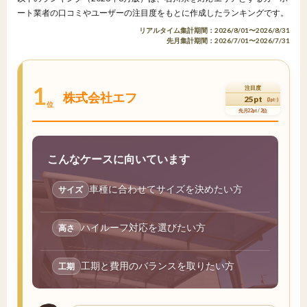
ート業者の口コミやユーザーの注目度をもとに作成したランキングです。
リアルタイム集計期間：2026/8/01〜2026/8/31
先月集計期間：2026/7/01〜2026/7/31
1
注目度
株式会社エフ
25pt
(3pt↑)
位
先月22pt / 2位
こんなケースに向いています
車種に合わせてサイズを決めたい方
サイズ
ハイルーフ対応を選びたい方
高さ
工期と費用のバランスを取りたい方
工期