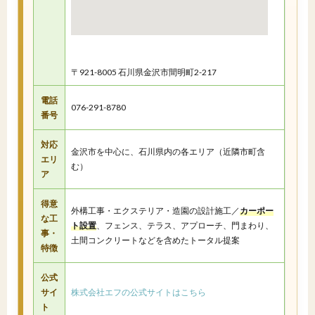
〒921-8005 石川県金沢市間明町2-217
電話
076-291-8780
番号
対応
金沢市を中心に、石川県内の各エリア（近隣市町含
エリ
む）
ア
得意
外構工事・エクステリア・造園の設計施工／
カーポー
な工
ト設置
、フェンス、テラス、アプローチ、門まわり、
事・
土間コンクリートなどを含めたトータル提案
特徴
公式
サイ
株式会社エフの公式サイトはこちら
ト