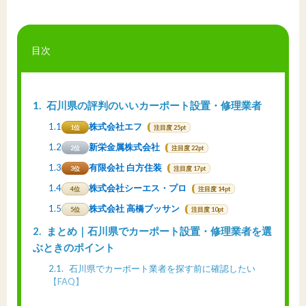
目次
1
石川県の評判のいいカーポート設置・修理業者
1.1
株式会社エフ
1位
注目度 25pt
1.2
新栄金属株式会社
2位
注目度 22pt
1.3
有限会社 白方住装
3位
注目度 17pt
1.4
株式会社シーエス・プロ
4位
注目度 14pt
1.5
株式会社 高橋ブッサン
5位
注目度 10pt
2
まとめ｜石川県でカーポート設置・修理業者を選
ぶときのポイント
2.1
石川県でカーポート業者を探す前に確認したい
【FAQ】