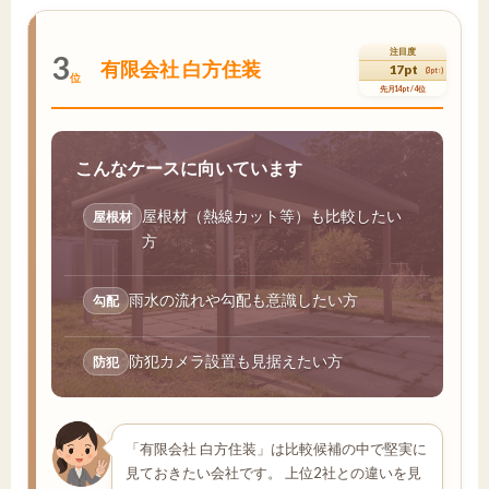
注目度
3
有限会社 白方住装
17pt
(3pt↑)
位
先月14pt / 4位
こんなケースに向いています
屋根材（熱線カット等）も比較したい
屋根材
方
雨水の流れや勾配も意識したい方
勾配
防犯カメラ設置も見据えたい方
防犯
「有限会社 白方住装」は比較候補の中で堅実に
見ておきたい会社です。 上位2社との違いを見