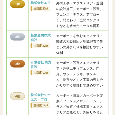
株式会社エフ
外構工事・エクステリア・造園
1位
注目度 25pt
の設計施工／カーポート設置、
フェンス、テラス、アプロー
チ、門まわり、土間コンクリー
トなどを含めたトータル提案
新栄金属株式
カーポートを含むエクステリア
2位
会社
関連の相談対応／地域密着で住
注目度 22pt
まいの外まわりを検討しやすい
体制
有限会社 白方
カーポート設置／エクステリ
3位
住装
ア・外構工事（フェンス、門
注目度 17pt
扉、ウッドデッキ、サンルー
ム、物置など）／工事内容を分
かりやすく整理して進めやすい
株式会社シー
カーポート設置／カーポート交
4位
エス・プロ
換／フェンス／サンルーム・テ
注目度 14pt
ラス／物置／外構工事・エクス
テリア全般など、外回りをまと