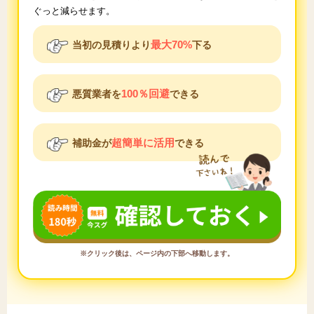
ぐっと減らせます。
最大70%
当初の見積りより
下る
100％回避
悪質業者を
できる
超簡単に活用
補助金が
できる
※クリック後は、ページ内の下部へ移動します。