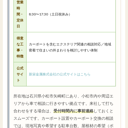
営業
時
間・
8:30〜17:30（土日祝休み）
定休
日
得意
な工
カーポートを含むエクステリア関連の相談対応／地域
事・
密着で住まいの外まわりを検討しやすい体制
特徴
公式
サイ
新栄金属株式会社の公式サイトはこちら
ト
所在地は石川県小松市矢崎町にあり、小松市内や周辺エ
リアから車で相談に行きやすい拠点です。来社して打ち
合わせをする場合は、
受付時間内に事前連絡
しておくと
スムーズです。カーポート設置やカーポート交換の相談
では、現地写真や希望する駐車台数、屋根材の希望（ポ