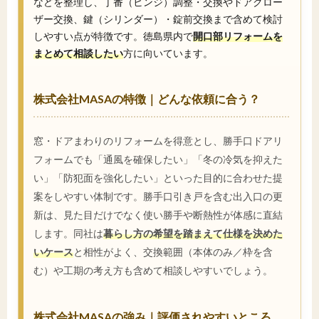
などを整理し、丁番（ヒンジ）調整・交換やドアクロー
ザー交換、鍵（シリンダー）・錠前交換まで含めて検討
しやすい点が特徴です。徳島県内で
開口部リフォームを
まとめて相談したい
方に向いています。
株式会社MASAの特徴｜どんな依頼に合う？
窓・ドアまわりのリフォームを得意とし、勝手口ドアリ
フォームでも「通風を確保したい」「冬の冷気を抑えた
い」「防犯面を強化したい」といった目的に合わせた提
案をしやすい体制です。勝手口引き戸を含む出入口の更
新は、見た目だけでなく使い勝手や断熱性が体感に直結
します。同社は
暮らし方の希望を踏まえて仕様を決めた
いケース
と相性がよく、交換範囲（本体のみ／枠を含
む）や工期の考え方も含めて相談しやすいでしょう。
株式会社MASAの強み｜評価されやすいところ