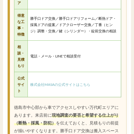
ア
得意
勝手口ドア交換／勝手口ドアリフォーム／断熱ドア・
な工
採風ドアの提案／ドアクローザー交換／丁番（ヒン
事・
ジ）調整・交換／鍵（シリンダー）・錠前交換の相談
特徴
相
談・
電話・メール・LINEで相談受付
見積
もり
公式
サイ
株式会社MASAの公式サイトはこちら
ト
徳島市中心部から車でアクセスしやすい万代町エリアに
あります。来店前に
現地調査の要否と希望する仕上がり
（断熱・採風・防犯）
を伝えておくと、見積もりの前提
が揃いやすくなります。勝手口ドア交換は搬入スペース