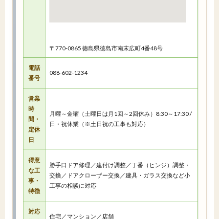
〒770-0865 徳島県徳島市南末広町4番48号
電話
088-602-1234
番号
営業
時
月曜～金曜（土曜日は月1回～2回休み）8:30～17:30 /
間・
日・祝休業（※土日祝の工事も対応）
定休
日
得意
勝手口ドア修理／建付け調整／丁番（ヒンジ）調整・
な工
交換／ドアクローザー交換／建具・ガラス交換など小
事・
工事の相談に対応
特徴
対応
住宅／マンション／店舗