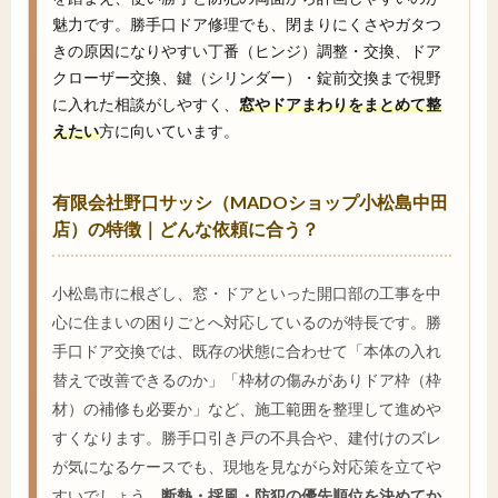
魅力です。勝手口ドア修理でも、閉まりにくさやガタつ
きの原因になりやすい丁番（ヒンジ）調整・交換、ドア
クローザー交換、鍵（シリンダー）・錠前交換まで視野
に入れた相談がしやすく、
窓やドアまわりをまとめて整
えたい
方に向いています。
有限会社野口サッシ（MADOショップ小松島中田
店）の特徴｜どんな依頼に合う？
小松島市に根ざし、窓・ドアといった開口部の工事を中
心に住まいの困りごとへ対応しているのが特長です。勝
手口ドア交換では、既存の状態に合わせて「本体の入れ
替えで改善できるのか」「枠材の傷みがありドア枠（枠
材）の補修も必要か」など、施工範囲を整理して進めや
すくなります。勝手口引き戸の不具合や、建付けのズレ
が気になるケースでも、現地を見ながら対応策を立てや
すいでしょう。
断熱・採風・防犯の優先順位を決めてか