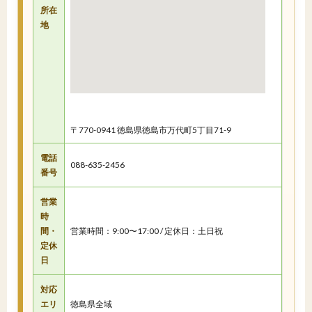
所在
地
〒770-0941 徳島県徳島市万代町5丁目71-9
電話
088-635-2456
番号
営業
時
間・
営業時間：9:00〜17:00 / 定休日：土日祝
定休
日
対応
エリ
徳島県全域