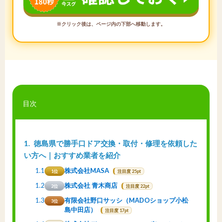
※クリック後は、ページ内の下部へ移動します。
目次
1
徳島県で勝手口ドア交換・取付・修理を依頼した
い方へ｜おすすめ業者を紹介
1.1
株式会社MASA
1位
注目度 25pt
1.2
株式会社 青木商店
2位
注目度 22pt
1.3
有限会社野口サッシ（MADOショップ小松
3位
島中田店）
注目度 17pt