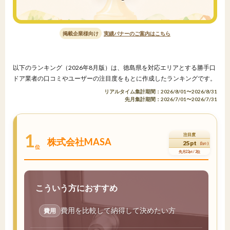
掲載企業様向け
実績バナーのご案内はこちら
以下のランキング（2026年8月版）は、徳島県を対応エリアとする勝手口
ドア業者の口コミやユーザーの注目度をもとに作成したランキングです。
リアルタイム集計期間：2026/8/01〜2026/8/31
先月集計期間：2026/7/01〜2026/7/31
1
注目度
株式会社MASA
25pt
(3pt↑)
位
先月22pt / 2位
こういう方におすすめ
費用を比較して納得して決めたい方
費用