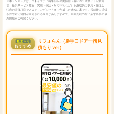
※本ランキングは、コトイエナビ編集部が公開情報（各社の公式サイト記載内
容、提供サービス範囲、実績・保証・対応体制など）を継続的に収集・整理し、
独自の評価項目でスコアリングしたうえで作成した比較結果です。掲載後に提供
条件や対応範囲が変更される場合がありますので、最終判断の前に必ず各社の最
新情報をご確認ください。
リフォらん（勝手口ドア一括見
殿堂入り
おすすめ
積もり.ver）