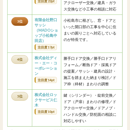
注目度 22pt
アクローザー交換／建具・ガラ
ス交換など小工事の相談に対応
有限会社野口
小松島市に根ざし、窓・ドアと
3位
サッシ
いった開口部の工事を中心に住
（MADOショ
まいの困りごとへ対応している
ップ小松島中
のが特長です。
田店）
注目度 17pt
株式会社ディ
勝手口ドア交換／勝手口ドアリ
4位
ー・エー・コ
フォーム／断熱ドア・採風ドア
ーポレーショ
の提案／サッシ・建具の設計・
ン
施工を踏まえた納まり検討／ド
注目度 14pt
ア枠（枠材）まわりの調整
株式会社ロッ
鍵（シリンダー）・錠前交換／
5位
クサービス仁
ドア（戸扉）まわりの修理／ド
木
アクローザー交換／ドアノブ・
注目度 10pt
ハンドル交換／防犯面の相談に
対応しやすい