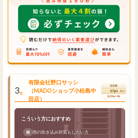
有限会社野口サッシ
注目度
3
（MADOショップ小松島中
17pt
(3pt↑)
位
先月14pt / 4位
田店）
こういう方におすすめ
雨の吹き込み対策もしたい方
雨