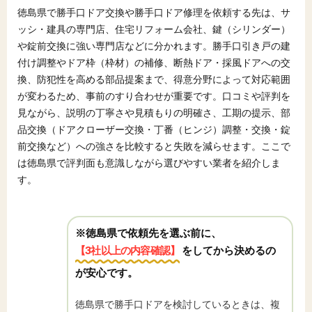
徳島県で勝手口ドア交換や勝手口ドア修理を依頼する先は、サ
ッシ・建具の専門店、住宅リフォーム会社、鍵（シリンダー）
や錠前交換に強い専門店などに分かれます。勝手口引き戸の建
付け調整やドア枠（枠材）の補修、断熱ドア・採風ドアへの交
換、防犯性を高める部品提案まで、得意分野によって対応範囲
が変わるため、事前のすり合わせが重要です。口コミや評判を
見ながら、説明の丁寧さや見積もりの明確さ、工期の提示、部
品交換（ドアクローザー交換・丁番（ヒンジ）調整・交換・錠
前交換など）への強さを比較すると失敗を減らせます。ここで
は徳島県で評判面も意識しながら選びやすい業者を紹介しま
す。
※徳島県で依頼先を選ぶ前に、
【3社以上の内容確認】
をしてから決めるの
が安心です。
徳島県で勝手口ドアを検討しているときは、複