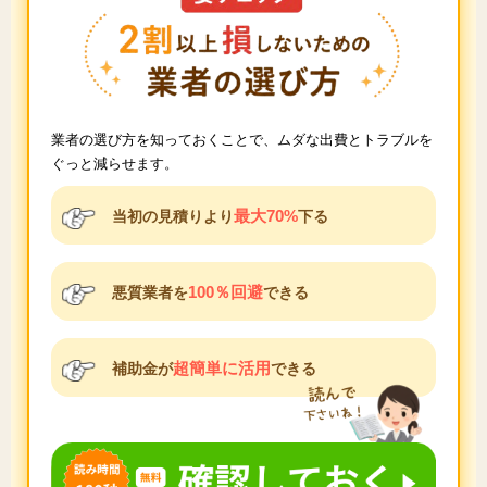
業者の選び方を知っておくことで、ムダな出費とトラブルを
ぐっと減らせます。
最大70%
当初の見積りより
下る
100％回避
悪質業者を
できる
超簡単に活用
補助金が
できる