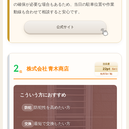
の確保が必要な場合もあるため、当日の駐車位置や作業
動線も合わせて相談すると安心です。
公式サイト
2
注目度
株式会社 青木商店
22pt
(5pt↑)
位
先月17pt / 3位
こういう方におすすめ
防犯性を高めたい方
防犯
最短で交換したい方
交換