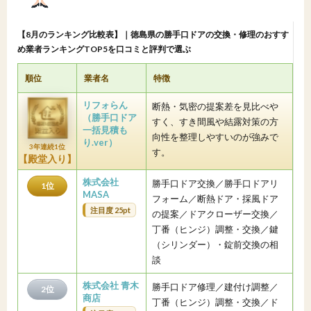
【8月のランキング比較表】｜徳島県の勝手口ドアの交換・修理のおすす
め業者ランキングTOP5を口コミと評判で選ぶ
順位
業者名
特徴
リフォらん
断熱・気密の提案差を見比べや
（勝手口ドア
すく、すき間風や結露対策の方
一括見積も
向性を整理しやすいのが強みで
り.ver）
3年連続1位
す。
【殿堂入り】
株式会社
勝手口ドア交換／勝手口ドアリ
1位
MASA
フォーム／断熱ドア・採風ドア
注目度 25pt
の提案／ドアクローザー交換／
丁番（ヒンジ）調整・交換／鍵
（シリンダー）・錠前交換の相
談
株式会社 青木
勝手口ドア修理／建付け調整／
2位
商店
丁番（ヒンジ）調整・交換／ド