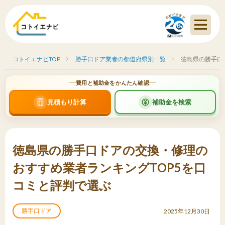
コトイエナビTOP
勝手口ドア業者の都道府県別一覧
徳島県の勝手口
費用と補助金をかんたん確認
見積もり計算
補助金を検索
徳島県の勝手口ドアの交換・修理の
おすすめ業者ランキングTOP5を口
コミと評判で選ぶ
勝手口ドア
2025年12月30日