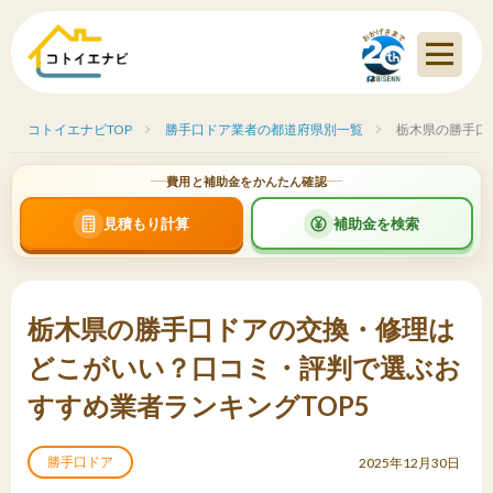
コトイエナビTOP
勝手口ドア業者の都道府県別一覧
栃木県の勝手口
費用と補助金をかんたん確認
見積もり計算
補助金を検索
栃木県の勝手口ドアの交換・修理は
どこがいい？口コミ・評判で選ぶお
すすめ業者ランキングTOP5
勝手口ドア
2025年12月30日