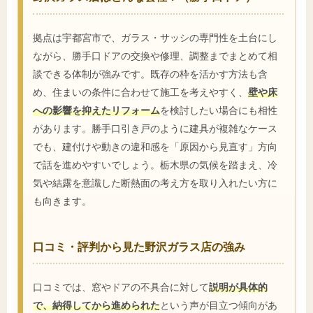
拠点は宇都宮市で、ガラス・サッシの専門性を土台にし
ながら、勝手口ドアの交換や修理、調整までまとめて相
談できる体制が強みです。既存の枠を活かす方法も含
め、住まいの条件に合わせて施工を考えやすく、
壁や床
への影響を抑えたリフォーム
を検討したい場合にも相性
があります。勝手口引き戸のように建具が複雑なケース
でも、建付けや動きの違和感を「原因から見直す」方向
で話を進めやすいでしょう。栃木県の気候を踏まえ、冷
気や結露を意識した断熱面の考え方を取り入れたい方に
も向きます。
口コミ・評判から見た野沢ガラス店の強み
口コミでは、窓やドアの不具合に対して
説明が具体的
で、納得してから進められた
という声が目立つ傾向があ