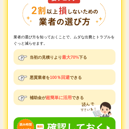
業者の選び方を知っておくことで、ムダな出費とトラブルを
ぐっと減らせます。
最大70%
当初の見積りより
下る
100％回避
悪質業者を
できる
超簡単に活用
補助金が
できる