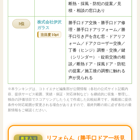
断熱・採風・防犯の提案／見
積・相談の窓口あり
株式会社伊沢
勝手口ドア交換・勝手口ドア修
5位
ガラス
理・勝手口ドアリフォーム／勝
注目度 10pt
手口引き戸を含む窓・ドアリフ
ォーム／ドアクローザー交換／
丁番（ヒンジ）調整・交換／鍵
（シリンダー）・錠前交換の相
談／断熱ドア・採風ドア・防犯
の提案／施工後の調整に触れる
声が見られる
※本ランキングは、コトイエナビ編集部が公開情報（各社の公式サイト記載内
容、提供サービス範囲、実績・保証・対応体制など）を継続的に収集・整理し、
独自の評価項目でスコアリングしたうえで作成した比較結果です。掲載後に提供
条件や対応範囲が変更される場合がありますので、最終判断の前に必ず各社の最
新情報をご確認ください。
リフォらん（勝手口ドア一括見
殿堂入り