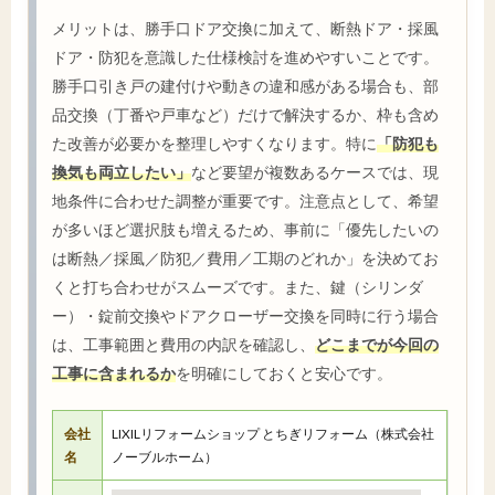
メリットは、勝手口ドア交換に加えて、断熱ドア・採風
ドア・防犯を意識した仕様検討を進めやすいことです。
勝手口引き戸の建付けや動きの違和感がある場合も、部
品交換（丁番や戸車など）だけで解決するか、枠も含め
た改善が必要かを整理しやすくなります。特に
「防犯も
換気も両立したい」
など要望が複数あるケースでは、現
地条件に合わせた調整が重要です。注意点として、希望
が多いほど選択肢も増えるため、事前に「優先したいの
は断熱／採風／防犯／費用／工期のどれか」を決めてお
くと打ち合わせがスムーズです。また、鍵（シリンダ
ー）・錠前交換やドアクローザー交換を同時に行う場合
は、工事範囲と費用の内訳を確認し、
どこまでが今回の
工事に含まれるか
を明確にしておくと安心です。
会社
LIXILリフォームショップ とちぎリフォーム（株式会社
名
ノーブルホーム）