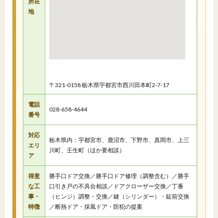
所在
地
〒321-0158 栃木県宇都宮市西川田本町2-7-17
電話
028-658-4644
番号
対応
栃木県内：宇都宮市、鹿沼市、下野市、真岡市、上三
エリ
川町、壬生町（ほか要相談）
ア
得意
勝手口ドア交換／勝手口ドア修理（調整含む）／勝手
な工
口引き戸の不具合相談／ドアクローザー交換／丁番
事・
（ヒンジ）調整・交換／鍵（シリンダー）・錠前交換
特徴
／断熱ドア・採風ドア・防犯の提案