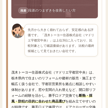
段差のつまずきを改善したい方
段差
先月から大きく崩れておらず、安定感のある評
価です。 「茂木トーヨー住器株式会社（マドリ
エ宇都宮中央）」は上位3社に入っており、比
較対象として確認価値があります。 比較の最終
候補として見ておきたい会社です。
茂木トーヨー住器株式会社（マドリエ宇都宮中央）は、
栃木県内で住まいのリフォームや建材の販売・施工まで
幅広く扱う会社で、宇都宮営業所を拠点に相談しやすい
体制があります。窓や玄関の入れ替えなど、開口部リフ
ォームの経験を活かし、勝手口ドア交換でも
断熱・採
風・防犯の目的に合わせた商品選び
を組み立てやすいの
が特徴です。勝手口ドア修理では、ドアクローザー交換