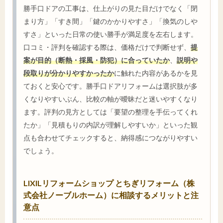
勝手口ドアの工事は、仕上がりの見た目だけでなく「閉
まり方」「すき間」「鍵のかかりやすさ」「換気のしや
すさ」といった日常の使い勝手が満足度を左右します。
口コミ・評判を確認する際は、価格だけで判断せず、
提
案が目的（断熱・採風・防犯）に合っていたか
、
説明や
段取りが分かりやすかったか
に触れた内容があるかを見
ておくと安心です。勝手口ドアリフォームは選択肢が多
くなりやすいぶん、比較の軸が曖昧だと迷いやすくなり
ます。評判の見方としては「要望の整理を手伝ってくれ
たか」「見積もりの内訳が理解しやすいか」といった観
点も合わせてチェックすると、納得感につながりやすい
でしょう。
LIXILリフォームショップ とちぎリフォーム（株
式会社ノーブルホーム）に相談するメリットと注
意点