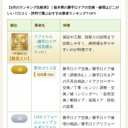
【8月のランキング比較表】｜栃木県の勝手口ドアの交換・修理はどこが
いい？口コミ・評判で選ぶおすすめ業者ランキングTOP5
順位
業者名
特徴
リフォらん
保証や工期、段取りの説明まで
（勝手口ドア
比較しやすく、納得感を作りや
一括見積も
すいのが特徴です。
り.ver）
3年連続1位
【殿堂入り】
野沢ガラス店
勝手口ドア交換／勝手口ドア修
1位
注目度 25pt
理（調整含む）／勝手口引き戸
の不具合相談／ドアクローザー
交換／丁番（ヒンジ）調整・交
換／鍵（シリンダー）・錠前交
換／断熱ドア・採風ドア・防犯
の提案
LIXILリフォー
勝手口ドア交換／勝手口ドア修
2位
ムショップ と
理の相談／勝手口ドアリフォー
ちぎリフォー