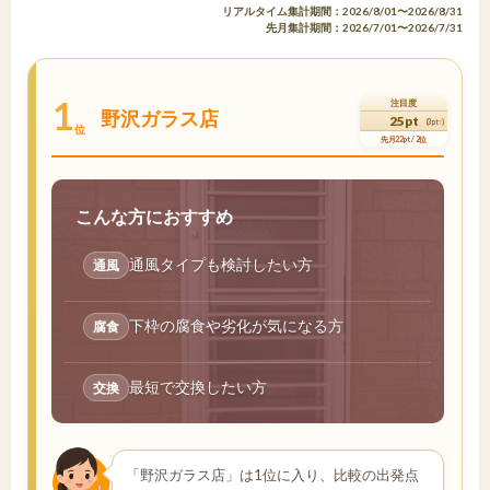
リアルタイム集計期間：2026/8/01〜2026/8/31
先月集計期間：2026/7/01〜2026/7/31
1
注目度
野沢ガラス店
25pt
(3pt↑)
位
先月22pt / 2位
こんな方におすすめ
通風タイプも検討したい方
通風
下枠の腐食や劣化が気になる方
腐食
最短で交換したい方
交換
「野沢ガラス店」は1位に入り、比較の出発点