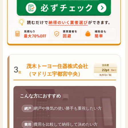
茂木トーヨー住器株式会社
注目度
3
22pt
(5pt↑)
位
（マドリエ宇都宮中央）
先月17pt / 3位
こんな方におすすめ
網戸や換気の使い勝手も重視したい方
網戸
費用を比較して納得して決めたい方
費用