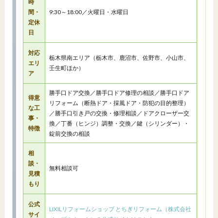
時
間・
9:30～18:00／火曜日・水曜日
定休
日
対応
栃木県南エリア（栃木市、鹿沼市、佐野市、小山市、
エリ
壬生町ほか）
ア
勝手口ドア交換／勝手口ドア修理の相談／勝手口ドア
得意
リフォーム（断熱ドア・採風ドア・防犯の目的整理）
な工
／勝手口引き戸の交換・修理相談／ドアクローザー交
事・
換／丁番（ヒンジ）調整・交換／鍵（シリンダー）・
特徴
錠前交換の相談
相
談・
無料相談可
見積
もり
公式
LIXILリフォームショップ とちぎリフォーム（株式会社
サイ