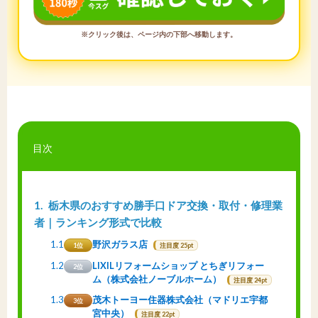
※クリック後は、ページ内の下部へ移動します。
目次
1
栃木県のおすすめ勝手口ドア交換・取付・修理業
者｜ランキング形式で比較
1.1
野沢ガラス店
1位
注目度 25pt
1.2
LIXILリフォームショップ とちぎリフォー
2位
ム（株式会社ノーブルホーム）
注目度 24pt
1.3
茂木トーヨー住器株式会社（マドリエ宇都
3位
宮中央）
注目度 22pt