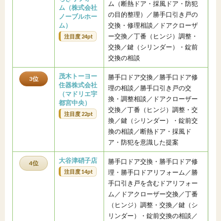
ム（断熱ドア・採風ドア・防犯
ム（株式会社
の目的整理）／勝手口引き戸の
ノーブルホー
ム）
交換・修理相談／ドアクローザ
ー交換／丁番（ヒンジ）調整・
注目度 24pt
交換／鍵（シリンダー）・錠前
交換の相談
茂木トーヨー
勝手口ドア交換／勝手口ドア修
3位
住器株式会社
理の相談／勝手口引き戸の交
（マドリエ宇
換・調整相談／ドアクローザー
都宮中央）
交換／丁番（ヒンジ）調整・交
注目度 22pt
換／鍵（シリンダー）・錠前交
換の相談／断熱ドア・採風ド
ア・防犯を意識した提案
大谷津硝子店
勝手口ドア交換・勝手口ドア修
4位
注目度 14pt
理・勝手口ドアリフォーム／勝
手口引き戸を含むドアリフォー
ム／ドアクローザー交換／丁番
（ヒンジ）調整・交換／鍵（シ
リンダー）・錠前交換の相談／