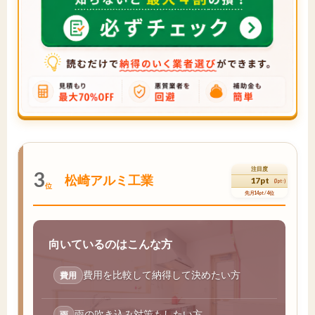
注目度
3
松崎アルミ工業
17pt
(3pt↑)
位
先月14pt / 4位
向いているのはこんな方
費用を比較して納得して決めたい方
費用
雨の吹き込み対策もしたい方
雨