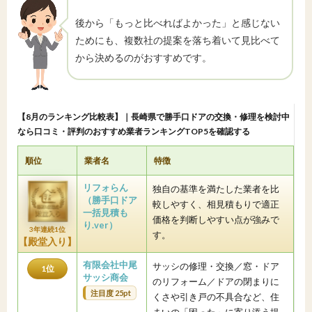
後から「もっと比べればよかった」と感じない
ためにも、複数社の提案を落ち着いて見比べて
から決めるのがおすすめです。
【8月のランキング比較表】｜長崎県で勝手口ドアの交換・修理を検討中
なら口コミ・評判のおすすめ業者ランキングTOP5を確認する
順位
業者名
特徴
リフォらん
独自の基準を満たした業者を比
（勝手口ドア
較しやすく、相見積もりで適正
一括見積も
価格を判断しやすい点が強みで
り.ver）
3年連続1位
す。
【殿堂入り】
有限会社中尾
サッシの修理・交換／窓・ドア
1位
サッシ商会
のリフォーム／ドアの閉まりに
注目度 25pt
くさや引き戸の不具合など、住