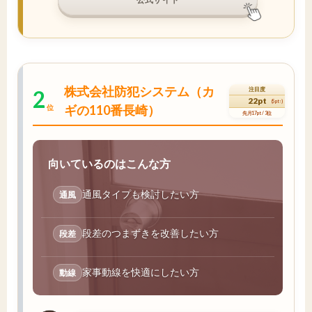
株式会社防犯システム（カ
2
注目度
22pt
(5pt↑)
ギの110番長崎）
位
先月17pt / 3位
向いているのはこんな方
通風タイプも検討したい方
通風
段差のつまずきを改善したい方
段差
家事動線を快適にしたい方
動線