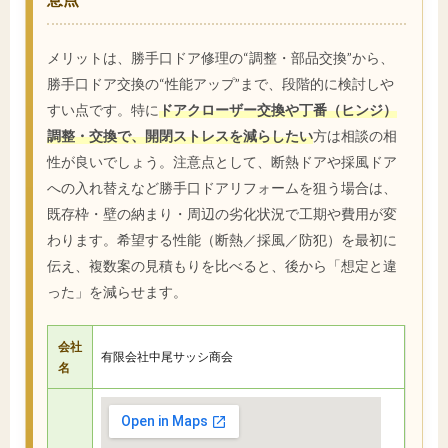
メリットは、勝手口ドア修理の“調整・部品交換”から、
勝手口ドア交換の“性能アップ”まで、段階的に検討しや
すい点です。特に
ドアクローザー交換や丁番（ヒンジ）
調整・交換で、開閉ストレスを減らしたい
方は相談の相
性が良いでしょう。注意点として、断熱ドアや採風ドア
への入れ替えなど勝手口ドアリフォームを狙う場合は、
既存枠・壁の納まり・周辺の劣化状況で工期や費用が変
わります。希望する性能（断熱／採風／防犯）を最初に
伝え、複数案の見積もりを比べると、後から「想定と違
った」を減らせます。
会社
有限会社中尾サッシ商会
名