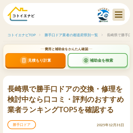
コトイエナビTOP
勝手口ドア業者の都道府県別一覧
長崎県で勝手口
費用と補助金をかんたん確認
見積もり計算
補助金を検索
長崎県で勝手口ドアの交換・修理を
検討中なら口コミ・評判のおすすめ
業者ランキングTOP5を確認する
勝手口ドア
2025年12月31日