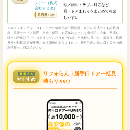
ンドー（株式
理／鍵のトラブル対応など、
会社トミタ）
窓・ドアまわりをまとめて相談
注目度 10pt
しやすい
※本ランキングは、コトイエナビ編集部が公開情報（各社の公式サイト記載内
容、提供サービス範囲、実績・保証・対応体制など）を継続的に収集・整理し、
独自の評価項目でスコアリングしたうえで作成した比較結果です。掲載後に提供
条件や対応範囲が変更される場合がありますので、最終判断の前に必ず各社の最
新情報をご確認ください。
リフォらん（勝手口ドア一括見
殿堂入り
おすすめ
積もり.ver）