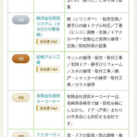
まいの「困った」に寄り添う提
案
株式会社防犯
鍵（シリンダー）・錠前交換／
2位
システム（カ
勝手口の鍵トラブル対応／丁番
ギの110番長
（ヒンジ）調整・交換／ドアク
崎）
ローザー交換など扉周り修理・
注目度 22pt
交換／防犯対策の提案
松崎アルミ工
サッシの修理・販売・取付工事
3位
業
／玄関ドア・勝手口リフォーム
注目度 17pt
／カギの修理・取付工事／網
戸・シャッターの修理・取付工
事／ガラス修理
有限会社原田
有限会社原田キーコーナーは、
4位
キーコーナー
長崎県長崎市で鍵・防犯を軸に
注目度 14pt
しながら、ドア（戸扉）まわり
の不具合にも対応する会社で
す。
ドクターウィ
窓・ドアの取替／窓の調整・修
5位