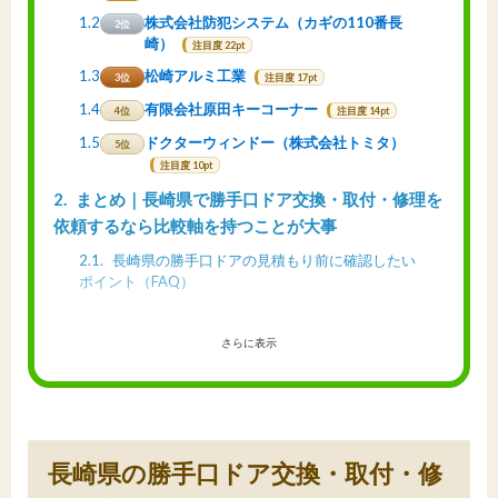
1.2
株式会社防犯システム（カギの110番長
2位
崎）
注目度 22pt
1.3
松崎アルミ工業
3位
注目度 17pt
1.4
有限会社原田キーコーナー
4位
注目度 14pt
1.5
ドクターウィンドー（株式会社トミタ）
5位
注目度 10pt
2
まとめ｜長崎県で勝手口ドア交換・取付・修理を
依頼するなら比較軸を持つことが大事
2.1
長崎県の勝手口ドアの見積もり前に確認したい
ポイント（FAQ）
さらに表示
長崎県の勝手口ドア交換・取付・修