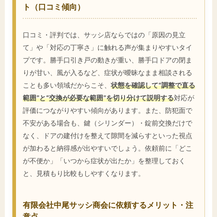
ト（口コミ傾向）
口コミ・評判では、サッシ店ならではの「原因の見立
て」や「対応の丁寧さ」に触れる声が集まりやすいタイ
プです。勝手口引き戸の動きが重い、勝手口ドアの閉ま
りが甘い、風が入るなど、症状が曖昧なまま相談される
ことも多い領域だからこそ、
状態を確認して“調整で直る
範囲”と“交換が必要な範囲”を切り分けて説明する
対応が
評価につながりやすい傾向があります。また、防犯面で
不安がある場合も、鍵（シリンダー）・錠前交換だけで
なく、ドアの建付けを整えて隙間を減らすといった視点
が加わると納得感が出やすいでしょう。依頼前に「どこ
が不便か」「いつから症状が出たか」を整理しておく
と、見積もり比較もしやすくなります。
有限会社中尾サッシ商会に依頼するメリット・注
意点