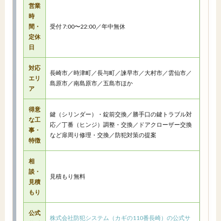
営業
時
間・
受付 7:00〜22:00／年中無休
定休
日
対応
長崎市／時津町／長与町／諫早市／大村市／雲仙市／
エリ
島原市／南島原市／五島市ほか
ア
得意
鍵（シリンダー）・錠前交換／勝手口の鍵トラブル対
な工
応／丁番（ヒンジ）調整・交換／ドアクローザー交換
事・
など扉周り修理・交換／防犯対策の提案
特徴
相
談・
見積もり無料
見積
もり
公式
株式会社防犯システム（カギの110番長崎）の公式サ