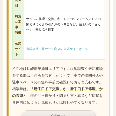
日
得意
サッシの修理・交換／窓・ドアのリフォーム／ドアの
な工
閉まりにくさや引き戸の不具合など、住まいの「困っ
事・
た」に寄り添う提案
特徴
公式
サイ
有限会社中尾サッシ商会の公式サイトはこちら
ト
所在地は長崎市竿浦町エリアです。現地調査や来店相談
をする際は、住所を共有したうえで、車での訪問可否や
駐車スペースの有無を事前に確認しておくと安心です。
相談時は、
「勝手口ドア交換」か「勝手口ドア修理」か
の希望
と、鍵の引っ掛かり・閉まり方・異音など症状を
具体的に伝えると見積もりが比較しやすくなります。
公式サイト