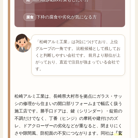
下枠の腐食や劣化が気になる方
腐食
「松崎アルミ工業」は3位につけており、上位
グループの一角です。 比較候補として残してお
くと判断しやすい会社です。 前月より順位が上
がっており、直近で注目が強まっている会社で
す。
松崎アルミ工業は、長崎県大村市を拠点にガラス・サッ
シの修理から住まいの開口部リフォームまで幅広く扱う
施工店です。勝手口ドアは、鍵（シリンダー）・錠前の
不調だけでなく、丁番（ヒンジ）の摩耗や建付けのズ
レ、ドアクローザーの劣化などが重なると、閉まりにく
さや隙間風、防犯面の不安につながります。同社は
「玄