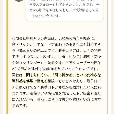
事後のフォローも見ておきたいところです。 先
月から順位を伸ばしており、比較対象として見
ておきたい会社です。
有限会社中尾サッシ商会は、長崎県長崎市を拠点に、
窓・サッシだけでなくドアまわりの不具合にも対応でき
る地域密着型の施工店です。勝手口ドアは、日々の開閉
で少しずつズレが出やすく、丁番（ヒンジ）調整・交換
や鍵（シリンダー）・錠前交換、ドアクローザー交換な
どの“部品と建付け”の両面を見ていくことが大切です。
同社は
「閉まりにくい」「引っ掛かる」といった小さな
違和感を修理で整える
相談にもなじみがあり、勝手口ド
ア交換だけでなく勝手口ドア修理から検討したい人にも
向きます。断熱ドアや防犯性を意識したドア提案も視野
に入れながら、暮らしに合う改善策を選びたい方におす
すめです。