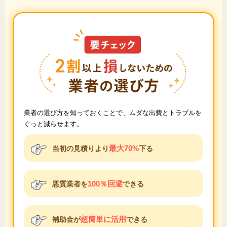
業者の選び方を知っておくことで、ムダな出費とトラブルを
ぐっと減らせます。
最大70%
当初の見積りより
下る
100％回避
悪質業者を
できる
超簡単に活用
補助金が
できる