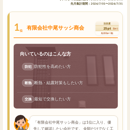
先月集計期間：2026/7/01〜2026/7/31
1
注目度
有限会社中尾サッシ商会
25pt
(3pt↑)
位
先月22pt / 2位
向いているのはこんな方
防犯性を高めたい方
防犯
断熱・結露対策もしたい方
断熱
最短で交換したい方
交換
「有限会社中尾サッシ商会」は1位に入り、優
先して確認したい会社です。 金額だけでなく工